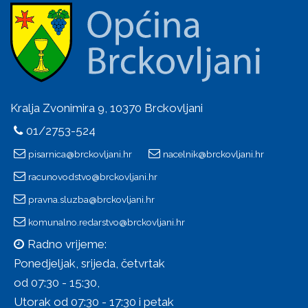
Kralja Zvonimira 9, 10370 Brckovljani
01/2753-524
pisarnica@brckovljani.hr
nacelnik@brckovljani.hr
racunovodstvo@brckovljani.hr
pravna.sluzba@brckovljani.hr
komunalno.redarstvo@brckovljani.hr
Radno vrijeme:
Ponedjeljak, srijeda, četvrtak
od 07:30 - 15:30,
Utorak od 07:30 - 17:30 i petak