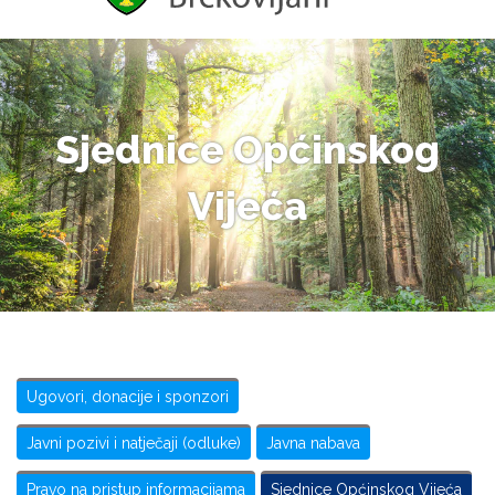
Sjednice Općinskog
Vijeća
Ugovori, donacije i sponzori
Javni pozivi i natječaji (odluke)
Javna nabava
Pravo na pristup informacijama
Sjednice Općinskog Vijeća