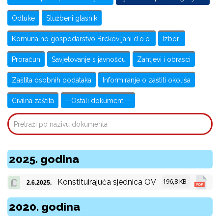
Odluke
Službeni glasnik
Komunalno gospodarstvo Brckovljani d.o.o.
Izbori
Proračun
Savjetovanje s javnošću
Zahtjevi i obrasci
Zaštita osobnih podataka
Informiranje o zaštiti okoliša
Civilna zaštita
--Ostali dokumenti--
2025. godina
196,8 KB
Konstituirajuća sjednica OV
2.6.2025.
2020. godina