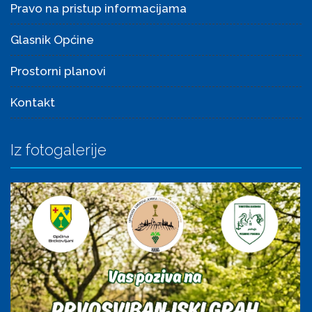
Pravo na pristup informacijama
Glasnik Općine
Prostorni planovi
Kontakt
Iz fotogalerije