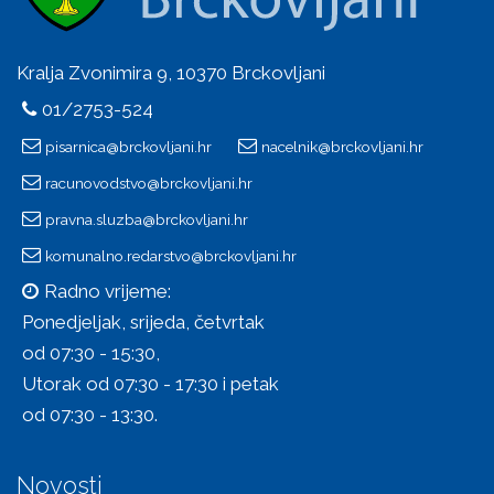
Kralja Zvonimira 9, 10370 Brckovljani
01/2753-524
pisarnica@brckovljani.hr
nacelnik@brckovljani.hr
racunovodstvo@brckovljani.hr
pravna.sluzba@brckovljani.hr
komunalno.redarstvo@brckovljani.hr
Radno vrijeme:
Ponedjeljak, srijeda, četvrtak
od 07:30 - 15:30,
Utorak od 07:30 - 17:30 i petak
od 07:30 - 13:30.
Novosti