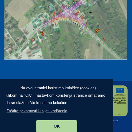
Na ovoj stranici koristimo kolačiće (cookies).
Klikom na "OK" i nastavkom korištenja stranice smatramo
da se slažete što koristimo kolačiće.
Zaštita privatnosti i uvjeti korištenja
Copyright ©2026. Općina Brckovljani, All Rights Reserved |
Zaštita
OK
privatnosti
|
Digitalna pristupačnost