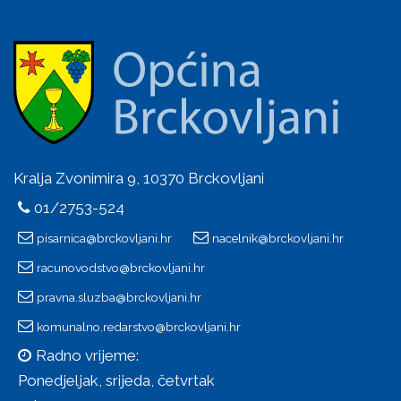
Kralja Zvonimira 9, 10370 Brckovljani
01/2753-524
pisarnica@brckovljani.hr
nacelnik@brckovljani.hr
racunovodstvo@brckovljani.hr
pravna.sluzba@brckovljani.hr
komunalno.redarstvo@brckovljani.hr
Radno vrijeme:
Ponedjeljak, srijeda, četvrtak