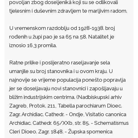
povoljan zbog doseljenikâ koji su se odlikovali
tjelesnim i duševnim zdravljem te marljivim radom.
U vremenskom razdoblju od 1928-1938. broj
rođenih u župi pao je sa 65 na 58. Natalitet je
iznosio 16,3 promila.
Ratne prilike i poslijeratno raseljavanje sela
umanjile su broj stanovnika i u ovom kraju. U
najnovije se vrijeme populacija ponešto popravlja
jer se doseljavaju novi stanovnici i zapošljavaju u
bližim industrijskim centrima. (Nadbiskupski arhiv
Zagreb, Protok. 211, Tabella parochiarum Dioec.
Zagr. Archidiac. Cathedr. - Ondje, Visitatio canonica
Archidiac. Cathedr. 65/XXb, str. 85. - Schematismus
Cleri Dioeo. Zagr. 1848. - Župska spomenica