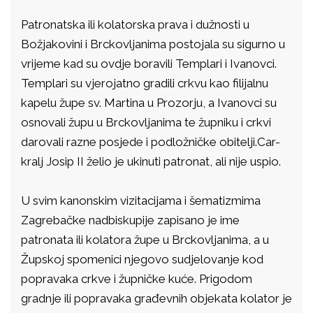
Patronatska ili kolatorska prava i dužnosti u
Božjakovini i Brckovljanima postojala su sigurno u
vrijeme kad su ovdje boravili Templari i Ivanovci.
Templari su vjerojatno gradili crkvu kao filijalnu
kapelu župe sv. Martina u Prozorju, a Ivanovci su
osnovali župu u Brckovljanima te župniku i crkvi
darovali razne posjede i podložničke obitelji.Car-
kralj Josip II želio je ukinuti patronat, ali nije uspio.
U svim kanonskim vizitacijama i šematizmima
Zagrebačke nadbiskupije zapisano je ime
patronata ili kolatora župe u Brckovljanima, a u
Župskoj spomenici njegovo sudjelovanje kod
popravaka crkve i župničke kuće. Prigodom
gradnje ili popravaka građevnih objekata kolator je