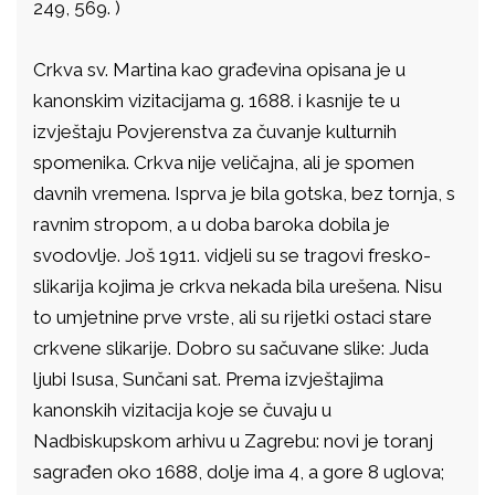
249, 569. )
Crkva sv. Martina kao građevina opisana je u
kanonskim vizitacijama g. 1688. i kasnije te u
izvještaju Povjerenstva za čuvanje kulturnih
spomenika. Crkva nije veličajna, ali je spomen
davnih vremena. Isprva je bila gotska, bez tornja, s
ravnim stropom, a u doba baroka dobila je
svodovlje. Još 1911. vidjeli su se tragovi fresko-
slikarija kojima je crkva nekada bila urešena. Nisu
to umjetnine prve vrste, ali su rijetki ostaci stare
crkvene slikarije. Dobro su sačuvane slike: Juda
ljubi Isusa, Sunčani sat. Prema izvještajima
kanonskih vizitacija koje se čuvaju u
Nadbiskupskom arhivu u Zagrebu: novi je toranj
sagrađen oko 1688, dolje ima 4, a gore 8 uglova;