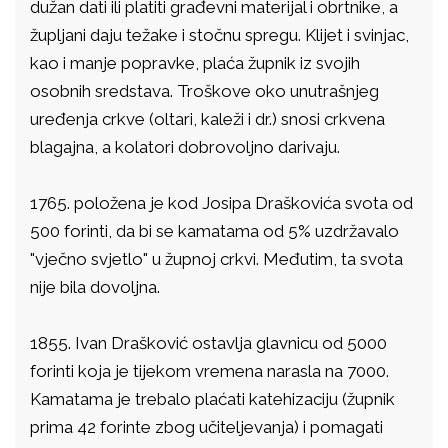
dužan dati ili platiti građevni materijal i obrtnike, a
župljani daju težake i stočnu spregu. Klijet i svinjac,
kao i manje popravke, plaća župnik iz svojih
osobnih sredstava. Troškove oko unutrašnjeg
uređenja crkve (oltari, kaleži i dr.) snosi crkvena
blagajna, a kolatori dobrovoljno darivaju.
1765. položena je kod Josipa Draškovića svota od
500 forinti, da bi se kamatama od 5% uzdržavalo
"vječno svjetlo" u župnoj crkvi. Međutim, ta svota
nije bila dovoljna.
1855. Ivan Drašković ostavlja glavnicu od 5000
forinti koja je tijekom vremena narasla na 7000.
Kamatama je trebalo plaćati katehizaciju (župnik
prima 42 forinte zbog učiteljevanja) i pomagati