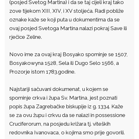
(posjed Svetog Martina) i da se taj cijeli kraj tako
zove tijekom XIII, XIV, i XV stoljeća. Radi pobliže
oznake kaže se koji puta u dokumentima da se
ovaj posjed Svetoga Martina nalazi pokraj Save ili
rječice Zeline.
Novo ime za ovaj kraj Bosyako spominje se 1507,
Bosyakowyna 1528, Sela ili Dugo Selo 1566, a
Prozorje istom 1783.godine.
Najstariji sačuvani dokumenat, u kojem se
spominje crkva i župa Sv. Martina, jest poznati
popis župa Zagrebačke biskupije iz g. 1334. Kaže
se za ovu župu i crkvu da se nalazi in possessione
Cruciferorum, na posjedu križara tj. viteških
redovnika Ivanovaca, o kojima smo prije govorili.