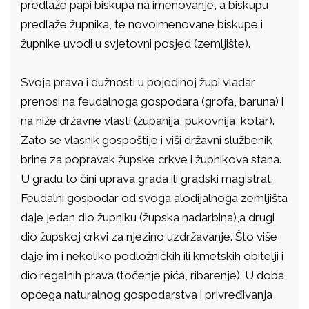
predlaže papi biskupa na imenovanje, a biskupu
predlaže župnika, te novoimenovane biskupe i
župnike uvodi u svjetovni posjed (zemljište).
Svoja prava i dužnosti u pojedinoj župi vladar
prenosi na feudalnoga gospodara (grofa, baruna) i
na niže državne vlasti (županija, pukovnija, kotar).
Zato se vlasnik gospoštije i viši državni službenik
brine za popravak župske crkve i župnikova stana.
U gradu to čini uprava grada ili gradski magistrat.
Feudalni gospodar od svoga alodijalnoga zemljišta
daje jedan dio župniku (župska nadarbina),a drugi
dio župskoj crkvi za njezino uzdržavanje. Što više
daje im i nekoliko podložničkih ili kmetskih obitelji i
dio regalnih prava (točenje pića, ribarenje). U doba
općega naturalnog gospodarstva i privređivanja