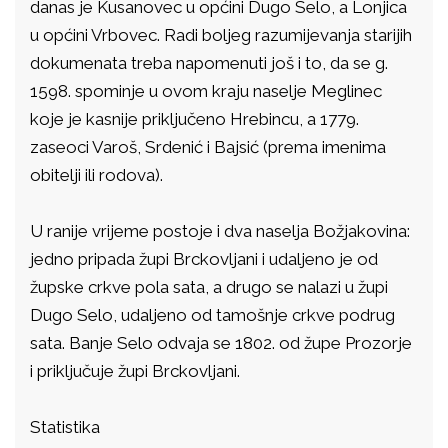
danas je Kusanovec u općini Dugo Selo, a Lonjica
u općini Vrbovec. Radi boljeg razumijevanja starijih
dokumenata treba napomenuti još i to, da se g.
1598. spominje u ovom kraju naselje Meglinec
koje je kasnije priključeno Hrebincu, a 1779.
zaseoci Varoš, Srdenić i Bajsić (prema imenima
obitelji ili rodova).
U ranije vrijeme postoje i dva naselja Božjakovina:
jedno pripada župi Brckovljani i udaljeno je od
župske crkve pola sata, a drugo se nalazi u župi
Dugo Selo, udaljeno od tamošnje crkve podrug
sata. Banje Selo odvaja se 1802. od župe Prozorje
i priključuje župi Brckovljani.
Statistika