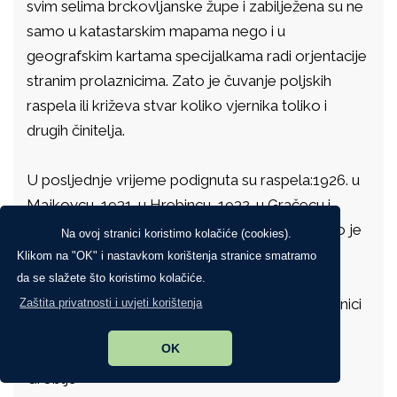
svim selima brckovljanske župe i zabilježena su ne
samo u katastarskim mapama nego i u
geografskim kartama specijalkama radi orjentacije
stranim prolaznicima. Zato je čuvanje poljskih
raspela ili križeva stvar koliko vjernika toliko i
drugih činitelja.
U posljednje vrijeme podignuta su raspela:1926. u
Majkovcu, 1931. u Hrebincu, 1932. u Gračecu i
Banjem Selu, 1937. u Prikraju, 1967. popravljeno je
Na ovoj stranici koristimo kolačiće (cookies).
raspelo u Štakorovcu.
Klikom na "OK" i nastavkom korištenja stranice smatramo
da se slažete što koristimo kolačiće.
Za uzdržavanje pojedinog raspela brinu se vjernici
Zaštita privatnosti i uvjeti korištenja
pojedinog sela sporazumno sa župnikom.
OK
Groblje