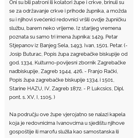
Oni su bili patroni ili kolatori župe i crkve, brinuli su
se za održavanje crkve i prihode župnika, a možda
su i njihovi svećenici redovnici vršili ovdje župničku
službu, barem neko vrijeme. Iz starijeg vremena
poznata su samo tri imena župnika: 1429. Petar
Stjepanov iz Banjeg Sela, 1493. Ivan, 1501. Petar. (-
Josip Buturac, Popis župa zagrebačke biskupije od
god. 1334, Kulturno-povijesni zbornik Zagrebačke
nadbiskupije, Zagreb 1944, 426. - Franjo Rački,
Popis župa zagrebačke biskupije 1334. i 1501,
Starine HAZU, IV, Zagreb 1872. - P. Lukcsics, Dipl.
pont. s. XV, I, 1105. )
Na području ove župe vjerojatno se nalazi kapela
koja je redovnicima Ivanovcima u sjedištu njihove
gospoštije ili marofu služila kao samostanska ili