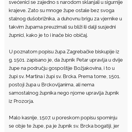
svećenici se zajedno s narodom sklanjali u sigurnije
krajeve. Zato su mnoge župe ostale bez svoga
stalnog dušobrižnika, a duhovnu brigu za vjernike u
takvim župama preuzimali su bliži ili dalji susjedni
župnici, kako je to i inače bio običaj.
U poznatom popisu župa Zagrebačke biskupije iz
g. 1501. zapisano je, da župnik Petar upravlja u dvije
župe na području gospoštije Božjakovina, i to u
župi sv. Martina i župi sv. Brcka. Prema tome, 1501.
postoji župa u Brckovljanima, ali nema
samostalnog župnika nego njome upravlja župnik
iz Prozorja.
Malo kasnije, 1507. u poreskom popisu spominju
se obje te župe, pa je župnik sv. Brcka bogatiji, jer