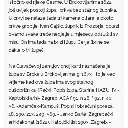
istočno od rijeke Česme. U Brckovljanima 1622.
još uvijek postoji župa i crkva bez stalnog župnika.
U crkvi se nalaze tada tri kamena oltara, a okolo
crkve groblje. Ivan Gajšić, župnik iz Prozorja, dolazi
ovamo svake treće nedjelje u mjesecu odslužiti sv.
misu. On ima tada na brizi i župu Cerje (brine se
dakle o tri župe).
Na Glavačevoj zemljovidnoj karti naznačena je i
župa sv. Brcka u Brckovljanima g. 1673. i to je već
vrijeme kad ova župa ima svog stalnog
dušobrižnika. (Rački, Popis župa, Starine HAZU, IV -
Kaptolski arhiv Zagreb, ACA f 91, n 28; f 92, n 40,
56. -Adamček-Kampuš, Popisi i obračuni poreza,
18, 190, 213, 249, 569. - Janko Barlé, Zagrebački
arhiđakonat (1622), Katolički list 1903, Zagreb. -