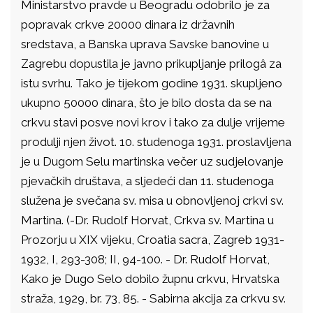
Ministarstvo pravde u Beogradu odobrilo je za
popravak crkve 20000 dinara iz državnih
sredstava, a Banska uprava Savske banovine u
Zagrebu dopustila je javno prikupljanje prilogâ za
istu svrhu. Tako je tijekom godine 1931. skupljeno
ukupno 50000 dinara, što je bilo dosta da se na
crkvu stavi posve novi krov i tako za dulje vrijeme
produlji njen život. 10. studenoga 1931. proslavljena
je u Dugom Selu martinska večer uz sudjelovanje
pjevačkih društava, a sljedeći dan 11. studenoga
služena je svečana sv. misa u obnovljenoj crkvi sv.
Martina. (-Dr. Rudolf Horvat, Crkva sv. Martina u
Prozorju u XIX vijeku, Croatia sacra, Zagreb 1931-
1932, I, 293-308; II, 94-100. - Dr. Rudolf Horvat,
Kako je Dugo Selo dobilo župnu crkvu, Hrvatska
straža, 1929, br. 73, 85. - Sabirna akcija za crkvu sv.