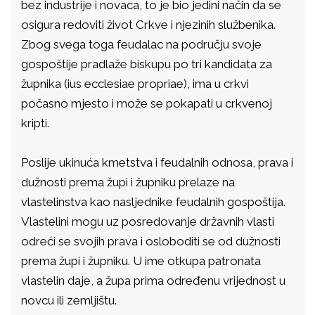
bez industrije i novaca, to je bio jedini način da se
osigura redoviti život Crkve i njezinih službenika.
Zbog svega toga feudalac na području svoje
gospoštije pradlaže biskupu po tri kandidata za
župnika (ius ecclesiae propriae), ima u crkvi
počasno mjesto i može se pokapati u crkvenoj
kripti.
Poslije ukinuća kmetstva i feudalnih odnosa, prava i
dužnosti prema župi i župniku prelaze na
vlastelinstva kao nasljednike feudalnih gospoštija.
Vlastelini mogu uz posredovanje državnih vlasti
odreći se svojih prava i osloboditi se od dužnosti
prema župi i župniku. U ime otkupa patronata
vlastelin daje, a župa prima određenu vrijednost u
novcu ili zemljištu.