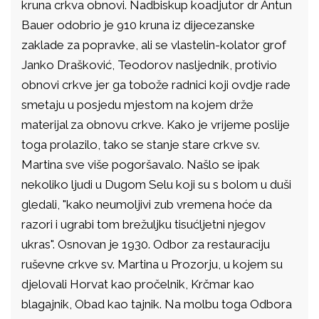
kruna crkva obnovi. Nadbiskup koadjutor dr Antun
Bauer odobrio je 910 kruna iz dijecezanske
zaklade za popravke, ali se vlastelin-kolator grof
Janko Drašković, Teodorov nasljednik, protivio
obnovi crkve jer ga tobože radnici koji ovdje rade
smetaju u posjedu mjestom na kojem drže
materijal za obnovu crkve. Kako je vrijeme poslije
toga prolazilo, tako se stanje stare crkve sv.
Martina sve više pogoršavalo. Našlo se ipak
nekoliko ljudi u Dugom Selu koji su s bolom u duši
gledali, "kako neumoljivi zub vremena hoće da
razori i ugrabi tom brežuljku tisućljetni njegov
ukras". Osnovan je 1930. Odbor za restauraciju
ruševne crkve sv. Martina u Prozorju, u kojem su
djelovali Horvat kao pročelnik, Krčmar kao
blagajnik, Obad kao tajnik. Na molbu toga Odbora