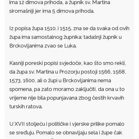
ima 12 dimova prihoda, a župnik sv. Martina
siromašniji jer ima 5 dimova prihoda.
Iz popisa župa 1510. i 1515. zna se da svaka od ovih
župa ima samostalnog župnika: tadašnji župnik u
Brckovljanima zvao se Luka.
Kasniji poreski popisi svjedoče, kao što smo rekli,
da župa sv. Martina u Prozorju postoji 1566, 1568,
1573, 1600, ali o župi u Brckovljanima nema
spomena, pa zato moramo zaključiti, da ona u to
vrijeme nije bila popunjavana zbog čestih krvavih
turskih ratova.
U XVII stoljeću i političke i vjerske prilike pomalo
se sređuju. Pomalo se obnavljaju sela i župe čak