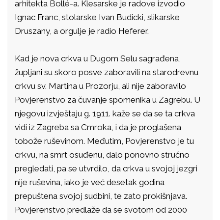
arhitekta Bollé-a. Klesarske je radove izvodio
Ignac Franc, stolarske Ivan Budicki, slikarske
Druszany, a orgulje je radio Heferer.
Kad je nova crkva u Dugom Selu sagrađena,
župljani su skoro posve zaboravili na starodrevnu
crkvu sv. Martina u Prozorju, ali nije zaboravilo
Povjerenstvo za čuvanje spomenika u Zagrebu. U
njegovu izvještaju g. 1911. kaže se da se ta crkva
vidi iz Zagreba sa Cmroka, i da je proglašena
tobože ruševinom. Međutim, Povjerenstvo je tu
crkvu, na smrt osuđenu, dalo ponovno stručno
pregledati, pa se utvrdilo, da crkva u svojoj jezgri
nije ruševina, iako je već desetak godina
prepuštena svojoj sudbini, te zato prokišnjava.
Povjerenstvo predlaže da se svotom od 2000