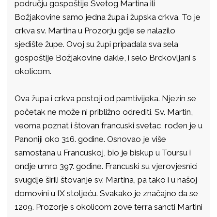
području gospoštije Svetog Martina ili
Božjakovine samo jedna župa i župska crkva. To je
crkva sv. Martina u Prozorju gdje se nalazilo
sjedište župe. Ovoj su župi pripadala sva sela
gospoštije Božjakovine dakle, i selo Brckovljani s
okolicom.
Ova župa i crkva postoji od pamtivijeka. Njezin se
početak ne može ni približno odrediti. Sv. Martin,
veoma poznat i štovan francuski svetac, rođen je u
Panoniji oko 316. godine. Osnovao je više
samostana u Francuskoj, bio je biskup u Toursu i
ondje umro 397. godine. Francuski su vjerovjesnici
svugdje širili štovanje sv. Martina, pa tako i u našoj
domovini u IX stoljeću. Svakako je značajno da se
1209. Prozorje s okolicom zove terra sancti Martini