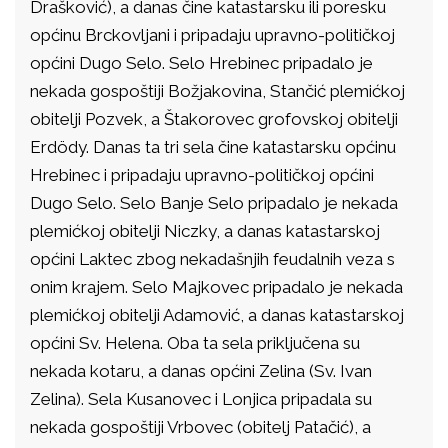
Drašković), a danas čine katastarsku ili poresku
općinu Brckovljani i pripadaju upravno-političkoj
općini Dugo Selo. Selo Hrebinec pripadalo je
nekada gospoštiji Božjakovina, Stančić plemićkoj
obitelji Pozvek, a Štakorovec grofovskoj obitelji
Erdödy. Danas ta tri sela čine katastarsku općinu
Hrebinec i pripadaju upravno-političkoj općini
Dugo Selo. Selo Banje Selo pripadalo je nekada
plemićkoj obitelji Niczky, a danas katastarskoj
općini Laktec zbog nekadašnjih feudalnih veza s
onim krajem. Selo Majkovec pripadalo je nekada
plemićkoj obitelji Adamović, a danas katastarskoj
općini Sv. Helena. Oba ta sela priključena su
nekada kotaru, a danas općini Zelina (Sv. Ivan
Zelina). Sela Kusanovec i Lonjica pripadala su
nekada gospoštiji Vrbovec (obitelj Patačić), a