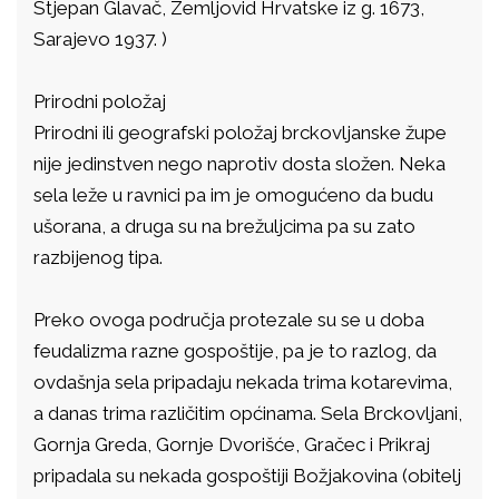
Stjepan Glavač, Zemljovid Hrvatske iz g. 1673,
Sarajevo 1937. )
Prirodni položaj
Prirodni ili geografski položaj brckovljanske župe
nije jedinstven nego naprotiv dosta složen. Neka
sela leže u ravnici pa im je omogućeno da budu
ušorana, a druga su na brežuljcima pa su zato
razbijenog tipa.
Preko ovoga područja protezale su se u doba
feudalizma razne gospoštije, pa je to razlog, da
ovdašnja sela pripadaju nekada trima kotarevima,
a danas trima različitim općinama. Sela Brckovljani,
Gornja Greda, Gornje Dvorišće, Gračec i Prikraj
pripadala su nekada gospoštiji Božjakovina (obitelj