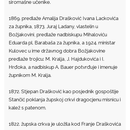
siromašne učenike.
1869. predlaže Amalija Drašković Ivana Lackovića
za župnika, 1873. Juraj Ladany, vlastelin u
Božjakovini, predlaže nadbiskupu Mihaloviću
Eduarda pl. Barabaša za župnika, a 1924. ministar
Kulovec u ime državnog dobra Božjakovine
predlaže trojicu: M. Kralja, J. Hajdukovića i I.
Hrđoka, a nadbiskup A. Bauer potvrđuje i imenuje
župnikom M. Kralja.
1872. Stjepan Drašković kao posjednik gospoštije
Stančić poklanja župskoj crkvi dragocjenu misnicu i
kalež s patenom.
1822. župska crkva je uložila kod Franje Draškovića