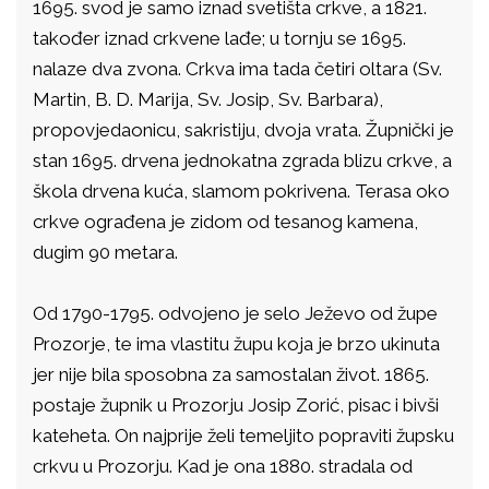
1695. svod je samo iznad svetišta crkve, a 1821.
također iznad crkvene lađe; u tornju se 1695.
nalaze dva zvona. Crkva ima tada četiri oltara (Sv.
Martin, B. D. Marija, Sv. Josip, Sv. Barbara),
propovjedaonicu, sakristiju, dvoja vrata. Župnički je
stan 1695. drvena jednokatna zgrada blizu crkve, a
škola drvena kuća, slamom pokrivena. Terasa oko
crkve ograđena je zidom od tesanog kamena,
dugim 90 metara.
Od 1790-1795. odvojeno je selo Ježevo od župe
Prozorje, te ima vlastitu župu koja je brzo ukinuta
jer nije bila sposobna za samostalan život. 1865.
postaje župnik u Prozorju Josip Zorić, pisac i bivši
kateheta. On najprije želi temeljito popraviti župsku
crkvu u Prozorju. Kad je ona 1880. stradala od