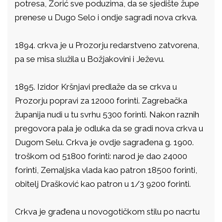
potresa, Zorić sve poduzima, da se sjedište župe
prenese u Dugo Selo i ondje sagradi nova crkva.
1894. crkva je u Prozorju redarstveno zatvorena,
pa se misa služila u Božjakovini i Ježevu.
1895. Izidor Kršnjavi predlaže da se crkva u
Prozorju popravi za 12000 forinti. Zagrebačka
županija nudi u tu svrhu 5300 forinti. Nakon raznih
pregovora pala je odluka da se gradi nova crkva u
Dugom Selu. Crkva je ovdje sagrađena g. 1900.
troškom od 51800 forinti: narod je dao 24000
forinti, Zemaljska vlada kao patron 18500 forinti,
obitelj Drašković kao patron u 1/3 9200 forinti.
Crkva je građena u novogotičkom stilu po nacrtu