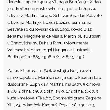
dvorska kapela. 1400. 4.VI., papa Bonifacije IX dao
je određene oproste svima koji pohode župsku
crkvu sv. Martina (prope Schavam) na dan Posvete
crkve, na Martinje, Božić i božićnu osminu, na
Sesvete i 6 duhovskih dana. 1496. kovač Blaž i
žena mu Magdalena de villa s. Martini bili su upisani
u Bratovštinu sv. Duha u Rimu. (Monumenta
Vaticana historiam regni Hungariae illustrantia,
Budimpešta 1885-1908, 1/4, 218; 15, 49. )
Za turskih provala 1548. postoji u Božjakovini
samo kapela sv. Martina i uz nju samo kapelan kao
dušobrižnik. Župnik sv. Martina ima 1507. 5 dimova,
1566. 2 dima, 1568. 1 dim, 1573. 1/2 dima, 1600. 3
kuće kmetova. (Tkalčić, Spomenici grada Zagreba,
XIII, 23.-Adamček-Kampuš, Popisi, 18, 190, 213,