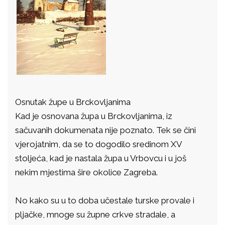
Osnutak župe u Brckovljanima
Kad je osnovana župa u Brckovljanima, iz
sačuvanih dokumenata nije poznato. Tek se čini
vjerojatnim, da se to dogodilo sredinom XV
stoljeća, kad je nastala župa u Vrbovcu i u još
nekim mjestima šire okolice Zagreba.
No kako su u to doba učestale turske provale i
pljačke, mnoge su župne crkve stradale, a