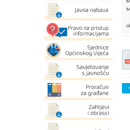
M
M
o