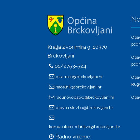
No
Obav
podr
Kralja Zvonimira 9, 10370
Brckovljani
Obav
podr
01/2753-524
pisarnica@brckovljani.hr
Obav
Rugv
nacelnik@brckovljani.hr
racunovodstvo@brckovljani.hr
Obav
pravna.sluzba@brckovljani.hr
komunalno.redarstvo@brckovljani.hr
Radno vrijeme: