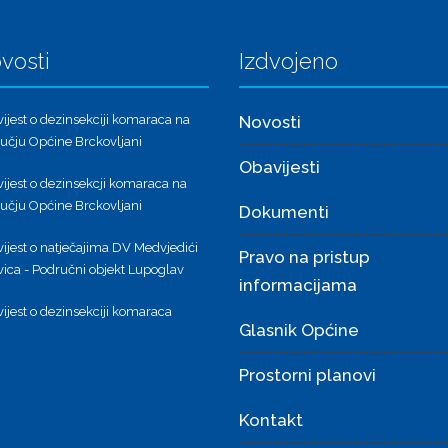
vosti
Izdvojeno
ijest o dezinsekciji komaraca na
Novosti
učju Općine Brckovljani
Obavijesti
ijest o dezinsekcji komaraca na
učju Općine Brckovljani
Dokumenti
ijest o natječajima DV Medvjedići
Pravo na pristup
ica - Područni objekt Lupoglav
informacijama
ijest o dezinsekciji komaraca
Glasnik Općine
Prostorni planovi
Kontakt