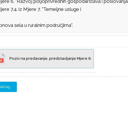
jere 6. "Razvoj poljoprivrednih gospodarstava i poslovanja"
jere 7.4. iz Mjere 7. "Temeljne usluge i
bnova sela u ruralnim područjima".
Poziv na predavanje, predstavljanje Mjere 6.
Natrag