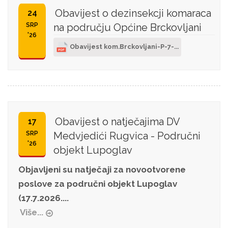
Obavijest o dezinsekcji komaraca
24
SRP
na području Općine Brckovljani
'26
Obavijest kom.Brckovljani-P-7-...
Obavijest o natječajima DV
17
SRP
Medvjedići Rugvica - Područni
'26
objekt Lupoglav
Objavljeni su natječaji za novootvorene
poslove za područni objekt Lupoglav
(17.7.2026....
Više...