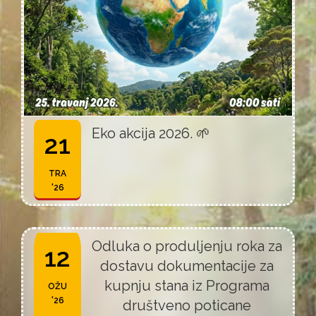
Eko akcija 2026. 🌱
21
TRA
'26
Odluka o produljenju roka za
12
dostavu dokumentacije za
kupnju stana iz Programa
OŽU
'26
društveno poticane