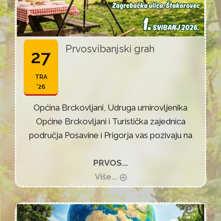
Prvosvibanjski grah
27
TRA
'26
Općina Brckovljani, Udruga umirovljenika
Općine Brckovljani i Turistička zajednica
područja Posavine i Prigorja vas pozivaju na
PRVOS...
Više...