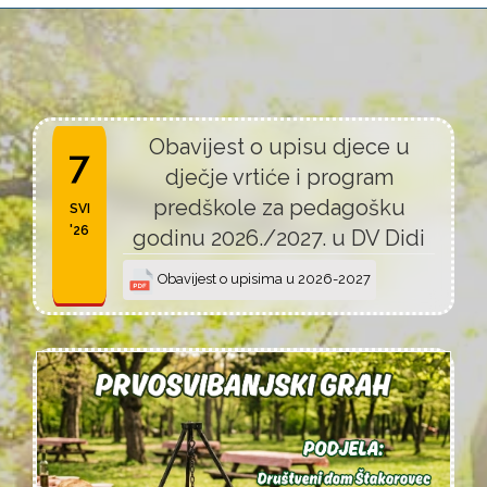
Obavijest o upisu djece u
7
dječje vrtiće i program
predškole za pedagošku
SVI
'26
godinu 2026./2027. u DV Didi
Obavijest o upisima u 2026-2027