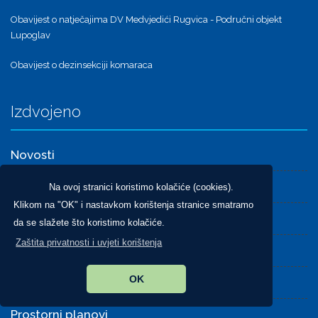
Obavijest o natječajima DV Medvjedići Rugvica - Područni objekt
Lupoglav
Obavijest o dezinsekciji komaraca
Izdvojeno
Novosti
Obavijesti
Na ovoj stranici koristimo kolačiće (cookies).
Klikom na "OK" i nastavkom korištenja stranice smatramo
Dokumenti
da se slažete što koristimo kolačiće.
Zaštita privatnosti i uvjeti korištenja
Pravo na pristup informacijama
OK
Glasnik Općine
Prostorni planovi