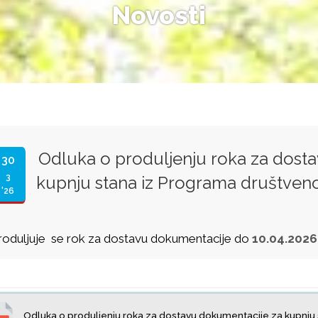
Novosti
Odluka o produljenju roka za dost
30
3
kupnju stana iz Programa društven
'26
roduljuje se rok za dostavu dokumentacije do
10.04.2026
Odluka o produljenju roka za dostavu dokumentacije za kupnju