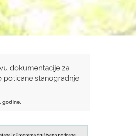
avu dokumentacije za
o poticane stanogradnje
. godine.
 stana iz Programa društveno poticane