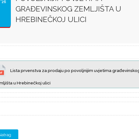
'26
GRAĐEVINSKOG ZEMLJIŠTA U
HREBINEČKOJ ULICI
Lista prvenstva za prodaju po povoljnijim uvjetima građevinsko
ljišta u Hrebinečkoj ulici
Natrag