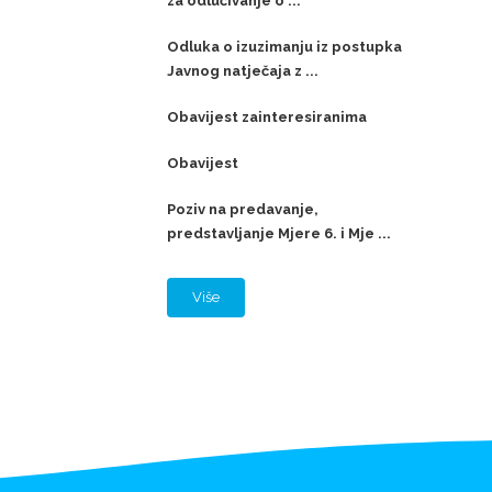
za odlučivanje o ...
Odluka o izuzimanju iz postupka
Javnog natječaja z ...
Obavijest zainteresiranima
Obavijest
Poziv na predavanje,
predstavljanje Mjere 6. i Mje ...
Više