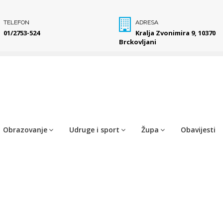
TELEFON
ADRESA
01/2753-524
Kralja Zvonimira 9, 10370
Brckovljani
Obrazovanje
Udruge i sport
Župa
Obavijesti