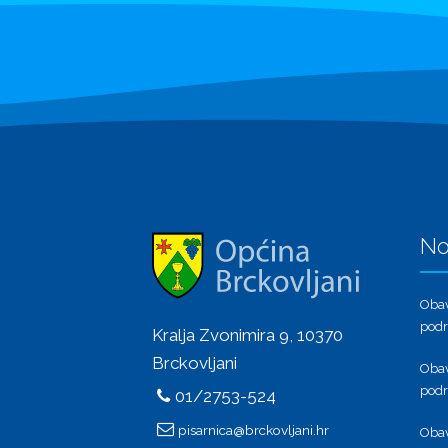
No
Obav
podr
Kralja Zvonimira 9, 10370
Brckovljani
Obav
podr
01/2753-524
pisarnica@brckovljani.hr
Obav