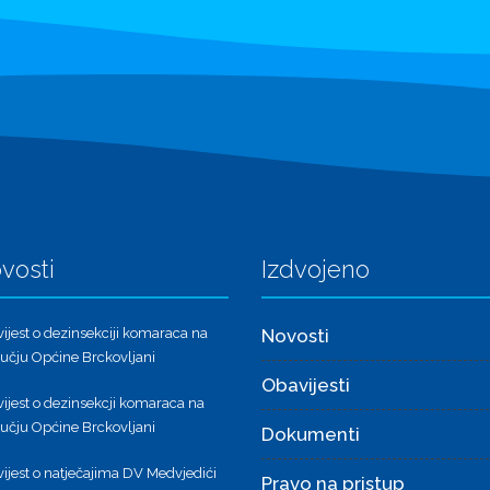
vosti
Izdvojeno
ijest o dezinsekciji komaraca na
Novosti
učju Općine Brckovljani
Obavijesti
ijest o dezinsekcji komaraca na
učju Općine Brckovljani
Dokumenti
ijest o natječajima DV Medvjedići
Pravo na pristup