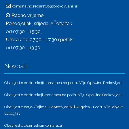
komunalno.redarstvo@brckovljani.hr
Radno vrijeme:
Ponedjeljak, srijeda, ÄŤetvrtak
od 07:30 - 15:30,
Utorak od 07:30 - 17:30 i petak
od 07:30 - 13:30.
Novosti
Obavijest o dezinsekciji komaraca na podruÄŤju OpÄ‡ine Brckovljani
Obavijest o dezinsekcji komaraca na podruÄŤju OpÄ‡ine Brckovljani
Obavijest o natjeÄŤajima DV MedvjediÄ‡i Rugvica - PodruÄŤni objekt
Lupoglav
Obavijest o dezinsekciji komaraca