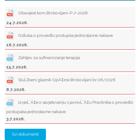
Obavijest kom.Brckovljani-P-7-2026
24.7.2026.
Odluka o provedbi postupka jednostavne nabave
16.7.2026.
Zahtjev za sufinanciranje terapija
15.7.2026.
SluĹľbeni glasnik OpÄ‡ine Brckovljani br.06/2026
8.7.2026.
IzvjeĹˇÄ‡e o savjetovanju s javnoĹˇÄ‡u Pravilnika o provedbi
postupaka jednostavne nabave
3.7.2026.
Svi dokumenti