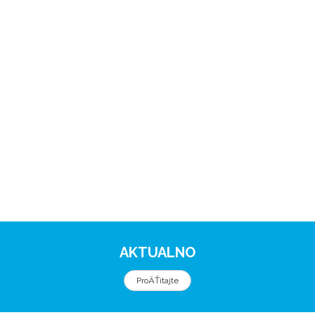
AKTUALNO
ProÄŤitajte