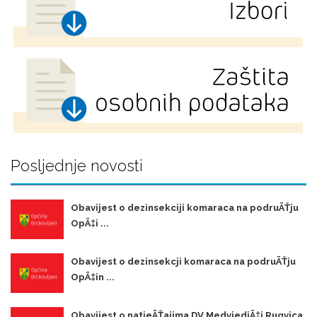
Posljednje novosti
Obavijest o dezinsekciji komaraca na podruÄŤju
OpÄ‡i ...
Obavijest o dezinsekcji komaraca na podruÄŤju
OpÄ‡in ...
Obavijest o natjeÄŤajima DV MedvjediÄ‡i Rugvica