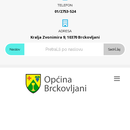
TELEFON
01/2753-524
ADRESA
Kralja Zvonimira 9, 10370 Brckovljani
Naslov
SadrĹľaj