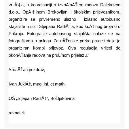
vrtiÄ‡a, u koordinaciji s izvoÄ‘aÄŤem radova Dalekovod
d.o.o., OpÄ‡inom Brckovljani i školskim prijevoznikom,
organizira se privremeno ulazno i izlazno autobusno
stajalište u ulici Stjepana RadiÄ‡a, kod kuÄ‡nog broja 6 u
Prikraju. Fotografije autobusnog stajališta nalaze se na
fotografijama u prilogu.
Za uÄŤenike preko pruge i dalje je
organiziran kombi prijevoz.
Ova regulacija vrijedi do
okonÄŤanja radova na pruĹľnom prijelazu."
SrdaÄŤan pozdrav,
Ivan JukiÄ‡, mag. inf. et math.
OŠ „Stjepan RadiÄ‡“, BoĹľjakovina
ravnatelj