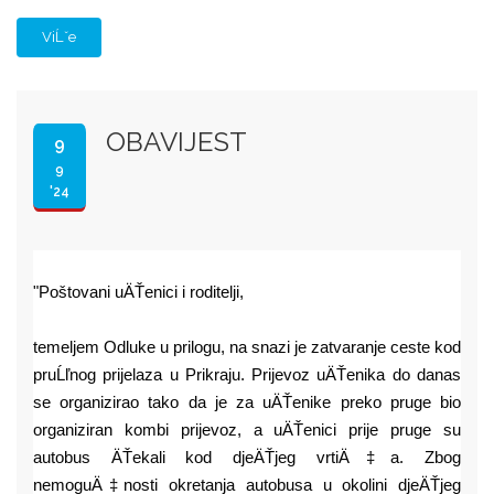
ViĹˇe
OBAVIJEST
9
9
'24
"Poštovani uÄŤenici i roditelji,
temeljem Odluke u prilogu, na snazi je zatvaranje ceste kod
pruĹľnog prijelaza u Prikraju. Prijevoz uÄŤenika do danas
se organizirao tako da je za uÄŤenike preko pruge bio
organiziran kombi prijevoz, a uÄŤenici prije pruge su
autobus ÄŤekali kod djeÄŤjeg vrtiÄ‡a.
Zbog
nemoguÄ‡nosti okretanja autobusa u okolini djeÄŤjeg