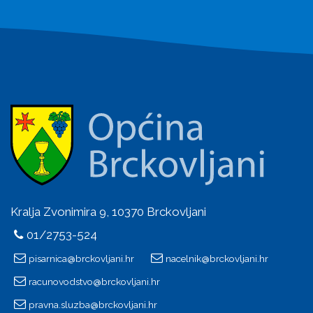
Kralja Zvonimira 9, 10370 Brckovljani
01/2753-524
pisarnica@brckovljani.hr
nacelnik@brckovljani.hr
racunovodstvo@brckovljani.hr
pravna.sluzba@brckovljani.hr