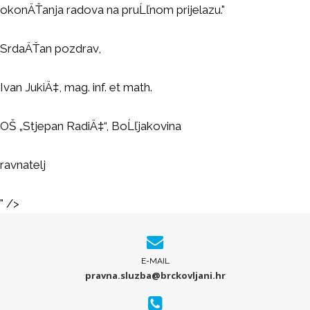
okonÄŤanja radova na pruĹľnom prijelazu."
SrdaÄŤan pozdrav,
Ivan JukiÄ‡, mag. inf. et math.
OŠ „Stjepan RadiÄ‡“, BoĹľjakovina
ravnatelj
" />
E-MAIL
pravna.sluzba@brckovljani.hr