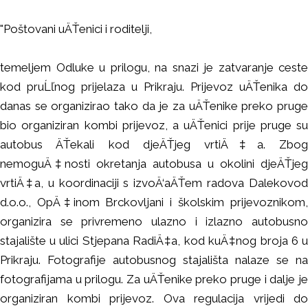
"Poštovani uÄŤenici i roditelji,
temeljem Odluke u prilogu, na snazi je zatvaranje ceste
kod pruĹľnog prijelaza u Prikraju. Prijevoz uÄŤenika do
danas se organizirao tako da je za uÄŤenike preko pruge
bio organiziran kombi prijevoz, a uÄŤenici prije pruge su
autobus ÄŤekali kod djeÄŤjeg vrtiÄ‡a.
Zbog
nemoguÄ‡nosti okretanja autobusa u okolini djeÄŤjeg
vrtiÄ‡a, u koordinaciji s izvoÄ‘aÄŤem radova Dalekovod
d.o.o., OpÄ‡inom Brckovljani i školskim prijevoznikom,
organizira se privremeno ulazno i izlazno autobusno
stajalište u ulici Stjepana RadiÄ‡a, kod kuÄ‡nog broja 6 u
Prikraju. Fotografije autobusnog stajališta nalaze se na
fotografijama u prilogu.
Za uÄŤenike preko pruge i dalje je
organiziran kombi prijevoz.
Ova regulacija vrijedi do