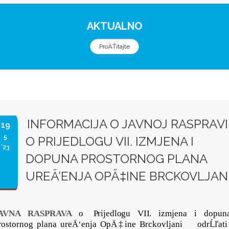
AKTUALNO
ProÄŤitajte
INFORMACIJA O JAVNOJ RASPRAVI
19
5
O PRIJEDLOGU VII. IZMJENA I
'23
DOPUNA PROSTORNOG PLANA
UREÄ‘ENJA OPÄ‡INE BRCKOVLJAN
AVNA
RASPRAVA
o
Prijedlogu
VII
.
izmjena
i
dopun
rostornog plana ureÄ‘enja OpÄ‡ine Brckovljani
odrĹľati