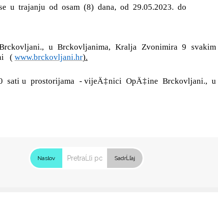
se
u
trajanju
od
osam
(8)
dana,
od
29.05.2023.
do
Brckovljani.,
u
Brckovljanima,
Kralja
Zvonimira
9
svakim
ni
(
www.brckovljani.hr
).
0
sati u
prostorijama
- vijeÄ‡nici
OpÄ‡ine
Brckovljani.,
u
Naslov
SadrĹľaj