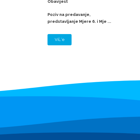
Obavijest
Poziv na predavanje,
predstavljanje Mjere 6. i Mje ...
ViĹˇe