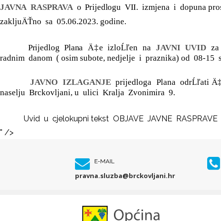
JAVNA
RASPRAVA
o
Prijedlogu
VII
.
izmjena
i
dopuna
pro
zakljuÄŤno
sa
05.06.2023. godine.
Prijedlog
Plana
Ä‡e
izloĹľen
na
JAVNI
UVID
za
radnim
danom
( osim subote, nedjelje
i
praznika) od
08-15
JAVNO
IZLAGANJE
prijedloga
Plana
odrĹľati Ä
naselju
Brckovljani, u
ulici
Kralja
Zvonimira
9.
Uvid
u
cjelokupni tekst
OBJAVE
JAVNE
RASPRAVE
" />
E-MAIL
pravna.sluzba@brckovljani.hr