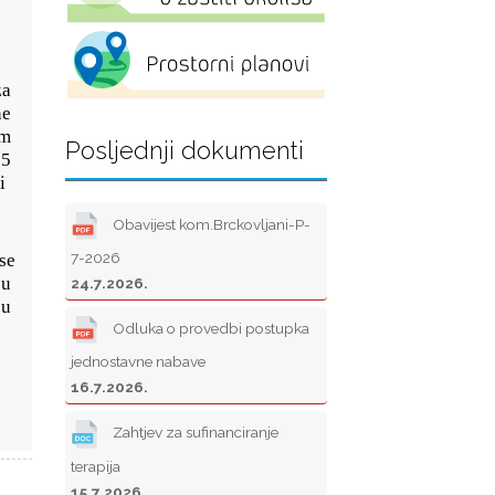
o
za
e
im
Posljednji dokumenti
15
i
Obavijest kom.Brckovljani-P-
7-2026
se
 u
24.7.2026.
ju
Odluka o provedbi postupka
jednostavne nabave
16.7.2026.
Zahtjev za sufinanciranje
terapija
15.7.2026.