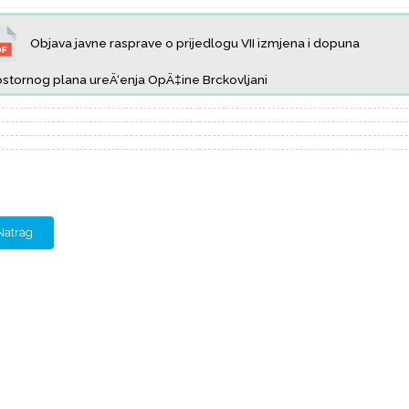
Objava javne rasprave o prijedlogu VII izmjena i dopuna
stornog plana ureÄ‘enja OpÄ‡ine Brckovljani
Natrag