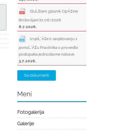
SluĹľbeni glasnik OpÄ‡ine
Brckovljani br.06/2026
8.7.2026.
IzvjeĹˇÄ‡e o savjetovanju s
javnoĹˇÄ‡u Pravilnika o provedbi
postupaka jednostavne nabave
3.7.2026.
Svi dokumenti
Meni
Fotogalerija
Galerije