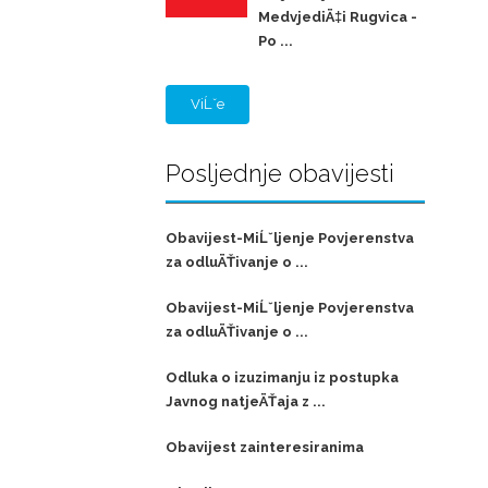
MedvjediÄ‡i Rugvica -
Po ...
ViĹˇe
Posljednje obavijesti
Obavijest-MiĹˇljenje Povjerenstva
za odluÄŤivanje o ...
Obavijest-MiĹˇljenje Povjerenstva
za odluÄŤivanje o ...
Odluka o izuzimanju iz postupka
Javnog natjeÄŤaja z ...
Obavijest zainteresiranima