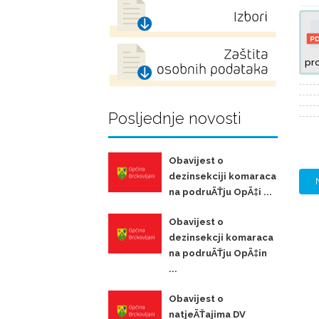
pro
Posljednje novosti
Obavijest o
dezinsekciji komaraca
na podruÄŤju OpÄ‡i ...
Obavijest o
dezinsekcji komaraca
na podruÄŤju OpÄ‡in
...
Obavijest o
natjeÄŤajima DV