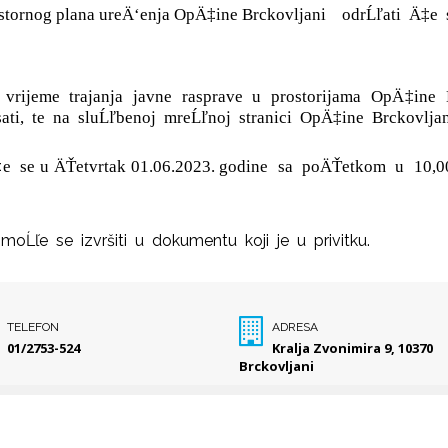
stornog plana ureÄ‘enja OpÄ‡ine Brckovljani
odrĹľati
Ä‡e
vrijeme
trajanja
javne
rasprave
u
prostorijama
OpÄ‡ine
sati,
te
na
sluĹľbenoj
mreĹľnoj
stranici
OpÄ‡ine
Brckovlja
‡e
se u ÄŤetvrtak 01.06.2023. godine
sa
poÄŤetkom
u
10,0
moĹľe
se
izvršiti
u
dokumentu
koji
je
u
privitku.
TELEFON
ADRESA
01/2753-524
Kralja Zvonimira 9, 10370
Brckovljani