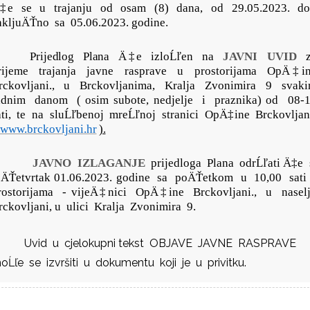
‡e
se
u
trajanju
od
osam
(8)
dana,
od
29.05.2023.
d
akljuÄŤno
sa
05.06.2023. godine.
Prijedlog
Plana
Ä‡e
izloĹľen
na
JAVNI
UVID
rijeme
trajanja
javne
rasprave
u
prostorijama
OpÄ‡in
rckovljani.,
u
Brckovljanima,
Kralja
Zvonimira
9
svak
adnim
danom
( osim subote, nedjelje
i
praznika) od
08-
ti,
te
na
sluĹľbenoj
mreĹľnoj
stranici
OpÄ‡ine
Brckovljan
www.brckovljani.hr
).
JAVNO
IZLAGANJE
prijedloga
Plana
odrĹľati Ä‡e
 ÄŤetvrtak 01.06.2023. godine
sa
poÄŤetkom
u
10,00
sati
rostorijama
- vijeÄ‡nici
OpÄ‡ine
Brckovljani.,
u
nasel
rckovljani, u
ulici
Kralja
Zvonimira
9.
Uvid
u
cjelokupni tekst
OBJAVE
JAVNE
RASPRAVE
oĹľe
se
izvršiti
u
dokumentu
koji
je
u
privitku.