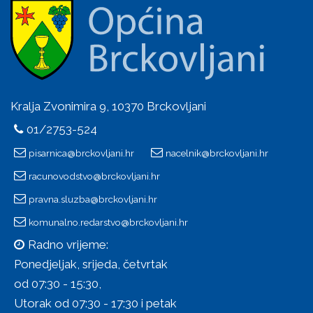
Kralja Zvonimira 9, 10370 Brckovljani
01/2753-524
pisarnica@brckovljani.hr
nacelnik@brckovljani.hr
racunovodstvo@brckovljani.hr
pravna.sluzba@brckovljani.hr
komunalno.redarstvo@brckovljani.hr
Radno vrijeme:
Ponedjeljak, srijeda, četvrtak
od 07:30 - 15:30,
Utorak od 07:30 - 17:30 i petak