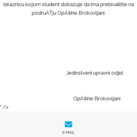
iskaznicu kojom student dokazuje da ima prebivalište na
podruÄŤju OpÄ‡ine Brckovljani.
Jedinstveni upravni odjel
OpÄ‡ine Brckovljani
" />
E-MAIL