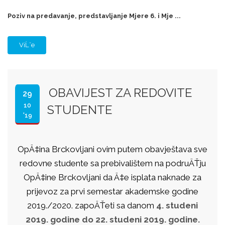
Poziv na predavanje, predstavljanje Mjere 6. i Mje ...
ViĹˇe
OBAVIJEST ZA REDOVITE
29
10
STUDENTE
'19
OpÄ‡ina Brckovljani ovim putem obavještava sve
redovne studente sa prebivalištem na podruÄŤju
OpÄ‡ine Brckovljani da Ä‡e isplata naknade za
prijevoz za prvi semestar akademske godine
2019./2020. zapoÄŤeti sa danom
4. studeni
2019. godine do 22. studeni 2019. godine.