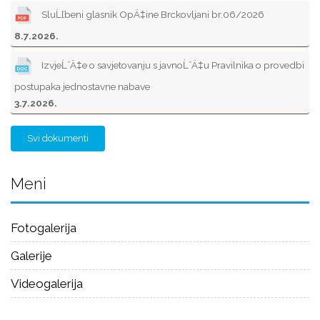
SluĹľbeni glasnik OpÄ‡ine Brckovljani br.06/2026
8.7.2026.
IzvjeĹˇÄ‡e o savjetovanju s javnoĹˇÄ‡u Pravilnika o provedbi
postupaka jednostavne nabave
3.7.2026.
Svi dokumenti
Meni
Fotogalerija
Galerije
Videogalerija