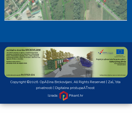
Copyright ©2026. OpÄ‡ina Brckovljani, All Rights Reserved |
ZaĹˇtita
privatnosti
|
Digitalna pristupaÄŤnost
Izrada:
Pikant.hr