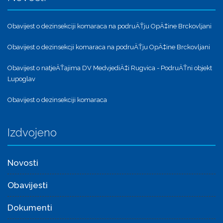
Obavijest o dezinsekciji komaraca na podruÄŤju OpÄ‡ine Brckovljani
Obavijest o dezinsekcji komaraca na podruÄŤju OpÄ‡ine Brckovljani
Obavijest o natjeÄŤajima DV MedvjediÄ‡i Rugvica - PodruÄŤni objekt
Lupoglav
Obavijest o dezinsekciji komaraca
Izdvojeno
Novosti
Obavijesti
Dokumenti