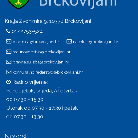
Kralja Zvonimira 9, 10370 Brckovljani
01/2753-524
pisarnica@brckovljani.hr
nacelnik@brckovljani.hr
racunovodstvo@brckovljani.hr
pravna.sluzba@brckovljani.hr
komunalno.redarstvo@brckovljani.hr
Radno vrijeme:
Ponedjeljak, srijeda, ÄŤetvrtak
od 07:30 - 15:30,
Utorak od 07:30 - 17:30 i petak
od 07:30 - 13:30.
Novosti