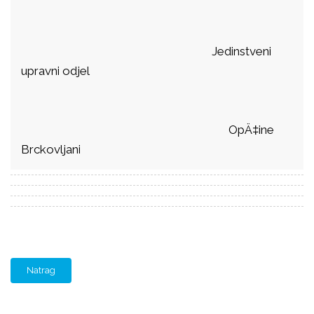
Jedinstveni
upravni odjel
OpÄ‡ine
Brckovljani
Natrag