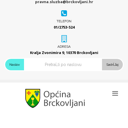
pravna.sluzba@brckovljani.hr
TELEFON
01/2753-524
ADRESA
Kralja Zvonimira 9, 10370 Brckovljani
Naslov
SadrĹľaj