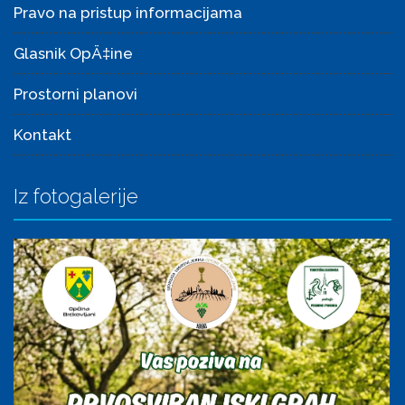
Pravo na pristup informacijama
Glasnik OpÄ‡ine
Prostorni planovi
Kontakt
Iz fotogalerije