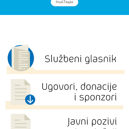
ProÄŤitajte