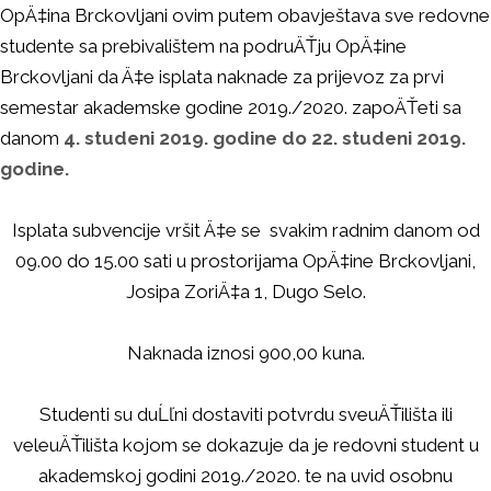
OpÄ‡ina Brckovljani ovim putem obavještava sve redovne
studente sa prebivalištem na podruÄŤju OpÄ‡ine
Brckovljani da Ä‡e isplata naknade za prijevoz za prvi
semestar akademske godine 2019./2020. zapoÄŤeti sa
danom
4. studeni 2019. godine do 22. studeni 2019.
godine.
Isplata subvencije vršit Ä‡e se svakim radnim danom od
09.00 do 15.00 sati u prostorijama OpÄ‡ine Brckovljani,
Josipa ZoriÄ‡a 1, Dugo Selo.
Naknada iznosi 900,00 kuna.
Studenti su duĹľni dostaviti potvrdu sveuÄŤilišta ili
veleuÄŤilišta kojom se dokazuje da je redovni student u
akademskoj godini 2019./2020. te na uvid osobnu