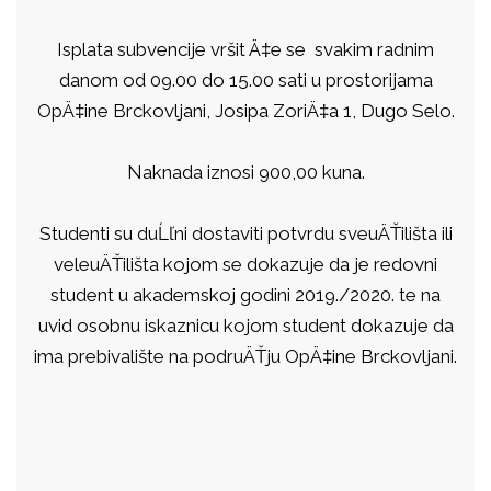
Isplata subvencije vršit Ä‡e se svakim radnim
danom od 09.00 do 15.00 sati u prostorijama
OpÄ‡ine Brckovljani, Josipa ZoriÄ‡a 1, Dugo Selo.
Naknada iznosi 900,00 kuna.
Studenti su duĹľni dostaviti potvrdu sveuÄŤilišta ili
veleuÄŤilišta kojom se dokazuje da je redovni
student u akademskoj godini 2019./2020. te na
uvid osobnu iskaznicu kojom student dokazuje da
ima prebivalište na podruÄŤju OpÄ‡ine Brckovljani.