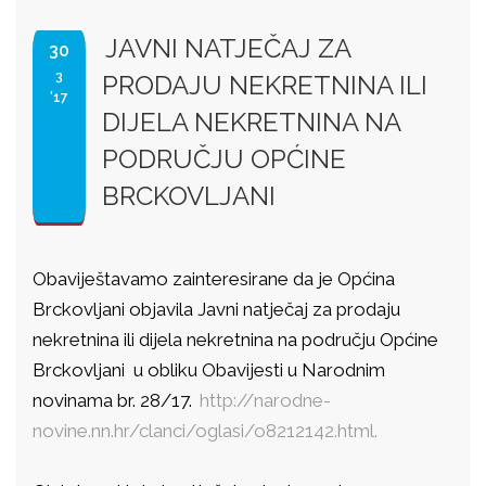
JAVNI NATJEČAJ ZA
30
3
PRODAJU NEKRETNINA ILI
'17
DIJELA NEKRETNINA NA
PODRUČJU OPĆINE
BRCKOVLJANI
Obaviještavamo zainteresirane da je Općina
Brckovljani objavila Javni natječaj za prodaju
nekretnina ili dijela nekretnina na području Općine
Brckovljani u obliku Obavijesti u Narodnim
novinama br. 28/17.
http://narodne-
novine.nn.hr/clanci/oglasi/o8212142.html.