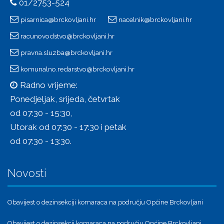
01/2753-524
pisarnica@brckovljani.hr
nacelnik@brckovljani.hr
racunovodstvo@brckovljani.hr
pravna.sluzba@brckovljani.hr
komunalno.redarstvo@brckovljani.hr
Radno vrijeme:
Ponedjeljak, srijeda, četvrtak
od 07:30 - 15:30,
Utorak od 07:30 - 17:30 i petak
od 07:30 - 13:30.
Novosti
Obavijest o dezinsekciji komaraca na području Općine Brckovljani
Obavijest o dezinsekcji komaraca na području Općine Brckovljani