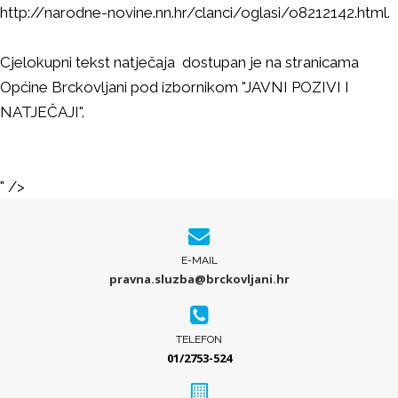
http://narodne-novine.nn.hr/clanci/oglasi/o8212142.html.
Cjelokupni tekst natječaja dostupan je na stranicama
Općine Brckovljani pod izbornikom "JAVNI POZIVI I
NATJEČAJI".
" />
E-MAIL
pravna.sluzba@brckovljani.hr
TELEFON
01/2753-524