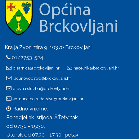
Kralja Zvonimira 9, 10370 Brckovljani
01/2753-524
pisarnica@brckovljani.hr
nacelnik@brckovljani.hr
racunovodstvo@brckovljani.hr
pravna.sluzba@brckovljani.hr
komunalno.redarstvo@brckovljani.hr
Radno vrijeme:
Ponedjeljak, srijeda, ÄŤetvrtak
od 07:30 - 15:30,
Utorak od 07:30 - 17:30 i petak