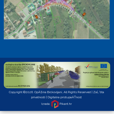
Copyright ©2026. OpÄ‡ina Brckovljani, All Rights Reserved |
ZaĹˇtita
privatnosti
|
Digitalna pristupaÄŤnost
Izrada:
Pikant.hr