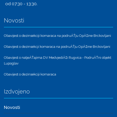
od 07:30 - 13:30.
Novosti
Obavijest o dezinsekciji komaraca na podruÄŤju OpÄ‡ine Brckovljani
Obavijest o dezinsekcji komaraca na podruÄŤju OpÄ‡ine Brckovljani
Obavijest o natjeÄŤajima DV MedvjediÄ‡i Rugvica - PodruÄŤni objekt
Lupoglav
Obavijest o dezinsekciji komaraca
Izdvojeno
Novosti