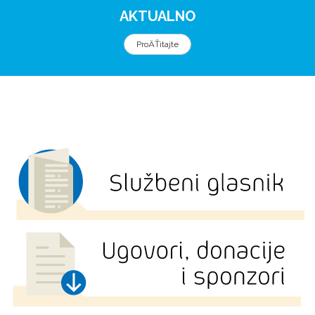
AKTUALNO
ProÄŤitajte