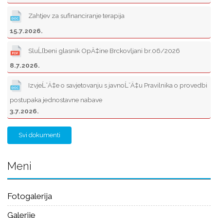
Zahtjev za sufinanciranje terapija
15.7.2026.
SluĹľbeni glasnik OpÄ‡ine Brckovljani br.06/2026
8.7.2026.
IzvjeĹˇÄ‡e o savjetovanju s javnoĹˇÄ‡u Pravilnika o provedbi
postupaka jednostavne nabave
3.7.2026.
Svi dokumenti
Meni
Fotogalerija
Galerije