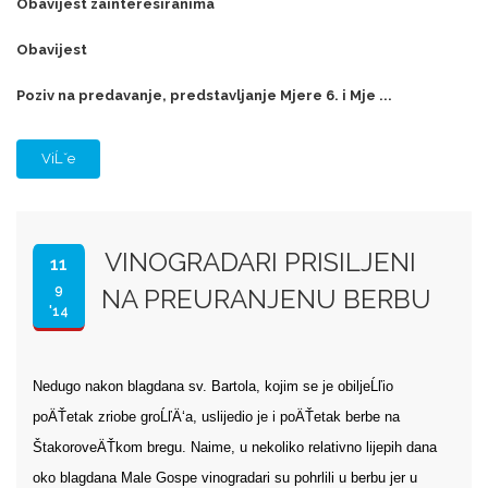
Obavijest zainteresiranima
Obavijest
Poziv na predavanje, predstavljanje Mjere 6. i Mje ...
ViĹˇe
VINOGRADARI PRISILJENI
11
9
NA PREURANJENU BERBU
'14
Nedugo nakon blagdana sv. Bartola, kojim se je obiljeĹľio
poÄŤetak zriobe groĹľÄ‘a, uslijedio je i poÄŤetak berbe na
ŠtakoroveÄŤkom bregu. Naime, u nekoliko relativno lijepih dana
oko blagdana Male Gospe vinogradari su pohrlili u berbu jer u