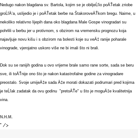
Nedugo nakon blagdana sv. Bartola, kojim se je obiljeĹľio poÄŤetak zriobe
groĹľÄ‘a, uslijedio je i poÄŤetak berbe na ŠtakoroveÄŤkom bregu. Naime, u
nekoliko relativno lijepih dana oko blagdana Male Gospe vinogradari su
pohrlili u berbu jer u protivnom, s obzirom na vremensku prognozu koja
najavljuje novu kišu i s obzirom na bolesti koje su veÄ‡ ranije poharale
vinograde, vjerojatno uskoro više ne bi imali što ni brali.
Dok su se ranijih godina u ovo vrijeme brale samo rane sorte, sada se beru
sve, ili toÄŤnije ono što je nakon katastrofalne godine za vinogradare
preostalo. Svoje umijeÄ‡e sada Ä‡e morati dokazati podrumari pred kojima
je teĹľak zadatak da ovu godinu "pretoÄŤe" u što je moguÄ‡e kvalitetnija
vina.
N.H.M.
" />