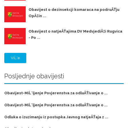
Obavijest o dezinsekcji komaraca na podruÄŤju
OpÄ‡in ...
Obavijest o natjeÄŤajima DV MedvjediÄ‡i Rugvica
- Po ...
ViĹˇe
Posljednje obavijesti
Obavijest-MiĹˇljenje Povjerenstva za odluÄŤivanje o ...
Obavijest-MiĹˇljenje Povjerenstva za odluÄŤivanje o ...
Odluka o izuzimanju iz postupka Javnog natjeÄŤaja z ...