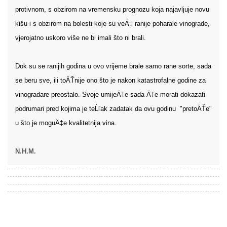
protivnom, s obzirom na vremensku prognozu koja najavljuje novu
kišu i s obzirom na bolesti koje su veÄ‡ ranije poharale vinograde,
vjerojatno uskoro više ne bi imali što ni brali.
Dok su se ranijih godina u ovo vrijeme brale samo rane sorte, sada
se beru sve, ili toÄŤnije ono što je nakon katastrofalne godine za
vinogradare preostalo. Svoje umijeÄ‡e sada Ä‡e morati dokazati
podrumari pred kojima je teĹľak zadatak da ovu godinu "pretoÄŤe"
u što je moguÄ‡e kvalitetnija vina.
N.H.M.