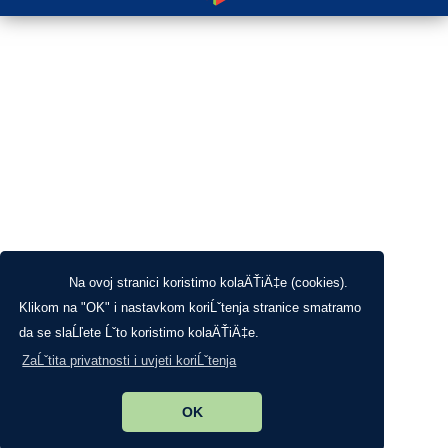
Na ovoj stranici koristimo kolaÄŤiÄ‡e (cookies).
Klikom na "OK" i nastavkom koriĹˇtenja stranice smatramo
da se slaĹľete Ĺˇto koristimo kolaÄŤiÄ‡e.
ZaĹˇtita privatnosti i uvjeti koriĹˇtenja
OK