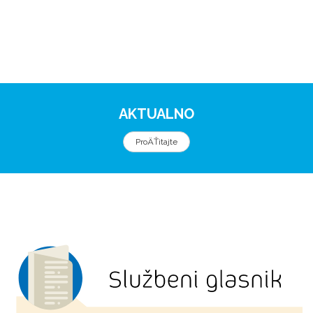
AKTUALNO
ProÄŤitajte