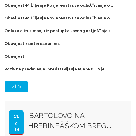
Obavijest-MiĹˇljenje Povjerenstva za odluÄŤivanje o ...
Obavijest-MiĹˇljenje Povjerenstva za odluÄŤivanje o ...
Odluka o izuzimanju iz postupka Javnog natjeÄŤaja z ...
Obavijest zainteresiranima
Obavijest
Poziv na predavanje, predstavljanje Mjere 6. i Mje ...
ViĹˇe
BARTOLOVO NA
11
9
HREBINEÄŚKOM BREGU
'14