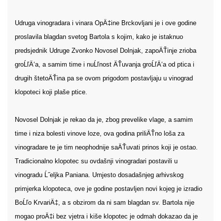
Udruga vinogradara i vinara OpÄ‡ine Brckovljani je i ove godine
proslavila blagdan svetog Bartola s kojim, kako je istaknuo
predsjednik Udruge Zvonko Novosel Dolnjak, zapoÄŤinje zrioba
groĹľÄ‘a, a samim time i nuĹľnost ÄŤuvanja groĹľÄ‘a od ptica i
drugih štetoÄŤina pa se ovom prigodom postavljaju u vinograd
klopoteci koji plaše ptice.
Novosel Dolnjak je rekao da je, zbog prevelike vlage, a samim
time i niza bolesti vinove loze, ova godina priliÄŤno loša za
vinogradare te je tim neophodnije saÄŤuvati prinos koji je ostao.
Tradicionalno klopotec su ovdašnji vinogradari postavili u
vinogradu Ĺ˝eljka Paniana. Umjesto dosadašnjeg arhivskog
primjerka klopoteca, ove je godine postavljen novi kojeg je izradio
BoĹľo KrvariÄ‡, a s obzirom da ni sam blagdan sv. Bartola nije
mogao proÄ‡i bez vjetra i kiše klopotec je odmah dokazao da je