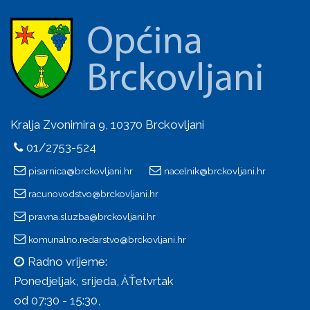
Kralja Zvonimira 9, 10370 Brckovljani
01/2753-524
pisarnica@brckovljani.hr
nacelnik@brckovljani.hr
racunovodstvo@brckovljani.hr
pravna.sluzba@brckovljani.hr
komunalno.redarstvo@brckovljani.hr
Radno vrijeme:
Ponedjeljak, srijeda, ÄŤetvrtak
od 07:30 - 15:30,