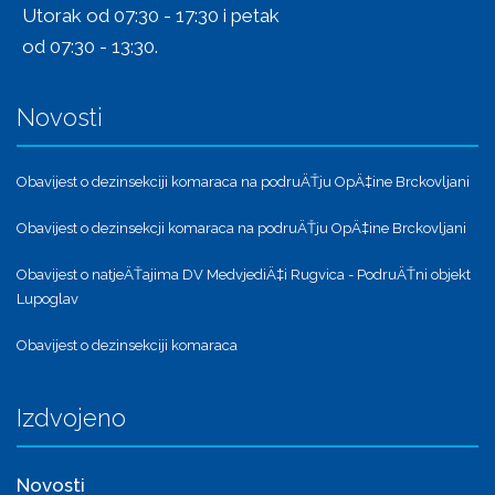
Utorak od 07:30 - 17:30 i petak
od 07:30 - 13:30.
Novosti
Obavijest o dezinsekciji komaraca na podruÄŤju OpÄ‡ine Brckovljani
Obavijest o dezinsekcji komaraca na podruÄŤju OpÄ‡ine Brckovljani
Obavijest o natjeÄŤajima DV MedvjediÄ‡i Rugvica - PodruÄŤni objekt
Lupoglav
Obavijest o dezinsekciji komaraca
Izdvojeno
Novosti