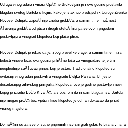
Udruga vinogradara i vinara OpÄ‡ine Brckovljani je i ove godine proslavila
blagdan svetog Bartola s kojim, kako je istaknuo predsjednik Udruge Zvonko
Novosel Dolnjak, zapoÄŤinje zrioba groĹľÄ‘a, a samim time i nuĹľnost
ÄŤuvanja groĹľÄ‘a od ptica i drugih štetoÄŤina pa se ovom prigodom
postavljaju u vinograd klopoteci koji plaše ptice.
Novosel Dolnjak je rekao da je, zbog prevelike vlage, a samim time i niza
bolesti vinove loze, ova godina priliÄŤno loša za vinogradare te je tim
neophodnije saÄŤuvati prinos koji je ostao. Tradicionalno klopotec su
ovdašnji vinogradari postavili u vinogradu Ĺ˝eljka Paniana. Umjesto
dosadašnjeg arhivskog primjerka klopoteca, ove je godine postavljen novi
kojeg je izradio BoĹľo KrvariÄ‡, a s obzirom da ni sam blagdan sv. Bartola
nije mogao proÄ‡i bez vjetra i kiše klopotec je odmah dokazao da je rad
vrsnog majstora.
DomaÄ‡ini su za sve prisutne pripremili i izvrsni grah gulaš te birana vina, a