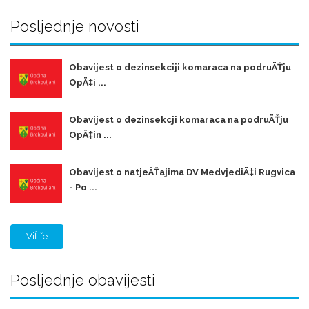
Posljednje novosti
Obavijest o dezinsekciji komaraca na podruÄŤju
OpÄ‡i ...
Obavijest o dezinsekcji komaraca na podruÄŤju
OpÄ‡in ...
Obavijest o natjeÄŤajima DV MedvjediÄ‡i Rugvica
- Po ...
ViĹˇe
Posljednje obavijesti