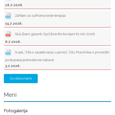
16.7.2026.
Zahtjev za sufinanciranje terapija
15.7.2026.
SluĹľbeni glasnik OpÄ‡ine Brckovljani br.06/2026
8.7.2026.
IzvjeĹˇÄ‡e o savjetovanju s javnoĹˇÄ‡u Pravilnika o provedbi
postupaka jednostavne nabave
3.7.2026.
Svi dokumenti
Meni
Fotogalerija