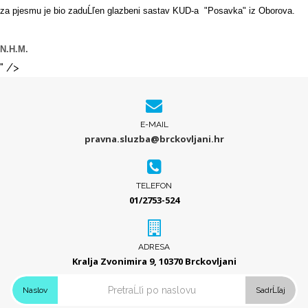
za pjesmu je bio zaduĹľen glazbeni sastav KUD-a "Posavka" iz Oborova.
N.H.M.
" />
E-MAIL
pravna.sluzba@brckovljani.hr
TELEFON
01/2753-524
ADRESA
Kralja Zvonimira 9, 10370 Brckovljani
Naslov
SadrĹľaj