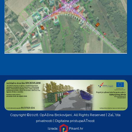
Copyright ©2026. OpÄ‡ina Brckovljani, All Rights Reserved |
ZaĹˇtita
privatnosti
|
Digitalna pristupaÄŤnost
Izrada:
Pikant.hr