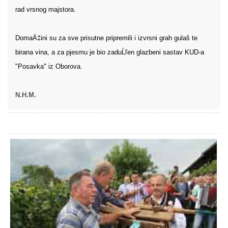
rad vrsnog majstora.
DomaÄ‡ini su za sve prisutne pripremili i izvrsni grah gulaš te
birana vina, a za pjesmu je bio zaduĹľen glazbeni sastav KUD-a
"Posavka" iz Oborova.
N.H.M.