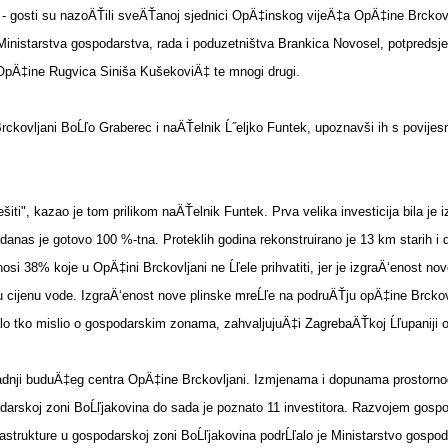
 - gosti su nazoÄŤili sveÄŤanoj sjednici OpÄ‡inskog vijeÄ‡a OpÄ‡ine Brckovlj
Ministarstva gospodarstva, rada i poduzetništva Brankica Novosel, potpredsj
OpÄ‡ine Rugvica Siniša KušekoviÄ‡ te mnogi drugi.
rckovljani BoĹľo Graberec i naÄŤelnik Ĺ˝eljko Funtek, upoznavši ih s povije
iti", kazao je tom prilikom naÄŤelnik Funtek. Prva velika investicija bila j
as je gotovo 100 %-tna. Proteklih godina rekonstruirano je 13 km starih i d
38% koje u OpÄ‡ini Brckovljani ne Ĺľele prihvatiti, jer je izgraÄ‘enost nov
ju cijenu vode. IzgraÄ‘enost nove plinske mreĹľe na podruÄŤju opÄ‡ine Brckov
alo tko mislio o gospodarskim zonama, zahvaljujuÄ‡i ZagrebaÄŤkoj Ĺľupaniji o
gradnji buduÄ‡eg centra OpÄ‡ine Brckovljani. Izmjenama i dopunama prostorno
arskoj zoni BoĹľjakovina do sada je poznato 11 investitora. Razvojem gospod
astrukture u gospodarskoj zoni BoĹľjakovina podrĹľalo je Ministarstvo gospodar