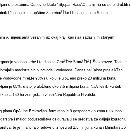
ani u prostorima Osnovne škole "Stjepan RadiÄ‡", a njima su se pridruĹľili i
ednik Ĺ˝upanijske skupštine ZagrebaÄŤke Ĺľupanije Josip Sesan,
snim ÄŤinjenicama vezanim uz ovaj kraj, kao i sa sadašnjim stanjem,
e izgradnja vodoopskrbe i to dionice GraÄŤec-StanÄŤiÄ‡ Štakorovec. Tada je
otrajalih magistralnih plinovoda i vodovoda. Danas naĹľalost prosjeÄŤan
e vodovodne mreĹľe 95% i u koju je uloĹľeno preko 20 milijuna kuna.
ljani je 85%, u što je uloĹľeno oko 7,5 milijuna kuna. NaÄŤelnik Funtek
tkupila 150 ha zemljišta u vlasništvu Republike Hrvatske.
g plana OpÄ‡ine Brckovljani formirano je 9 gospodarskih zona u ukupnoj
arstva i malog poduzetništva osiguravaju se sredstva za daljnju izgradnju
stva, te je financiralo radove u iznosu od 2,5 milijuna kuna i Ministarstvo