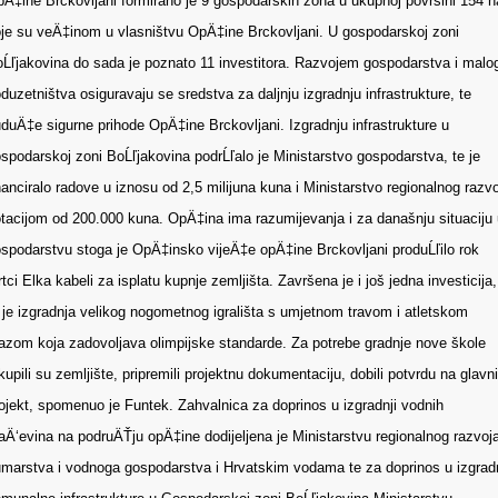
Ä‡ine Brckovljani formirano je 9 gospodarskih zona u ukupnoj površini 154 h
je su veÄ‡inom u vlasništvu OpÄ‡ine Brckovljani. U gospodarskoj zoni
Ĺľjakovina do sada je poznato 11 investitora. Razvojem gospodarstva i malo
duzetništva osiguravaju se sredstva za daljnju izgradnju infrastrukture, te
duÄ‡e sigurne prihode OpÄ‡ine Brckovljani. Izgradnju infrastrukture u
spodarskoj zoni BoĹľjakovina podrĹľalo je Ministarstvo gospodarstva, te je
nanciralo radove u iznosu od 2,5 milijuna kuna i Ministarstvo regionalnog razv
tacijom od 200.000 kuna. OpÄ‡ina ima razumijevanja i za današnju situaciju 
spodarstvu stoga je OpÄ‡insko vijeÄ‡e opÄ‡ine Brckovljani produĹľilo rok
rtci Elka kabeli za isplatu kupnje zemljišta. Završena je i još jedna investicija,
 je izgradnja velikog nogometnog igrališta s umjetnom travom i atletskom
azom koja zadovoljava olimpijske standarde. Za potrebe gradnje nove škole
kupili su zemljište, pripremili projektnu dokumentaciju, dobili potvrdu na glavni
ojekt, spomenuo je Funtek. Zahvalnica za doprinos u izgradnji vodnih
aÄ‘evina na podruÄŤju opÄ‡ine dodijeljena je Ministarstvu regionalnog razvoja
marstva i vodnoga gospodarstva i Hrvatskim vodama te za doprinos u izgradn