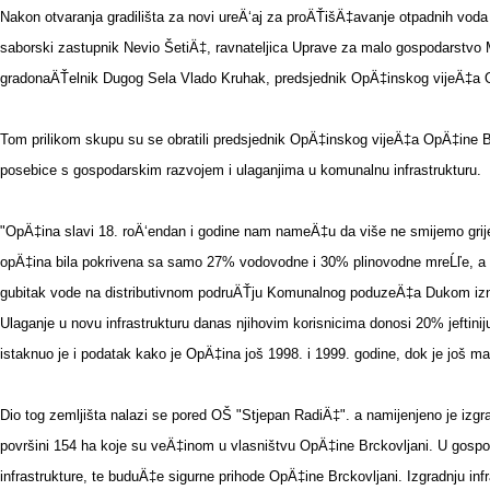
Nakon otvaranja gradilišta za novi ureÄ‘aj za proÄŤišÄ‡avanje otpadnih voda
saborski zastupnik Nevio ŠetiÄ‡, ravnateljica Uprave za malo gospodarstvo 
gradonaÄŤelnik Dugog Sela Vlado Kruhak, predsjednik OpÄ‡inskog vijeÄ‡a 
Tom prilikom skupu su se obratili predsjednik OpÄ‡inskog vijeÄ‡a OpÄ‡ine B
posebice s gospodarskim razvojem i ulaganjima u komunalnu infrastrukturu.
"OpÄ‡ina slavi 18. roÄ‘endan i godine nam nameÄ‡u da više ne smijemo griješ
opÄ‡ina bila pokrivena sa samo 27% vodovodne i 30% plinovodne mreĹľe, a dan
gubitak vode na distributivnom podruÄŤju Komunalnog poduzeÄ‡a Dukom iznosi 
Ulaganje u novu infrastrukturu danas njihovim korisnicima donosi 20% jeftini
istaknuo je i podatak kako je OpÄ‡ina još 1998. i 1999. godine, dok je još m
Dio tog zemljišta nalazi se pored OŠ "Stjepan RadiÄ‡". a namijenjeno je iz
površini 154 ha koje su veÄ‡inom u vlasništvu OpÄ‡ine Brckovljani. U gospod
infrastrukture, te buduÄ‡e sigurne prihode OpÄ‡ine Brckovljani. Izgradnju infr