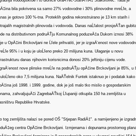
gradnja vodoopskrbe i to dionice GraÄŤec-StanÄŤiÄ‡ Štakorovec. Tada je
Ä‡ina bila pokrivena sa samo 27% vodovodne i 30% plinovodne mreĹľe, a
nas je gotovo 100 %-tna. Proteklih godina rekonstruirano je 13 km starih i
trajalih magistralnih plinovoda i vodovoda. Danas naĹľalost prosjeÄŤan gubit
de na distributivnom podruÄŤju Komunalnog poduzeÄ‡a Dukom iznosi 38%
je u OpÄ‡ini Brckovljani ne Ĺľele prihvatiti, jer je izgraÄ‘enost nove vodovodn
eĹľe 95% i u koju je uloĹľeno preko 20 milijuna kuna. Ulaganje u novu
frastrukturu danas njihovim korisnicima donosi 20% jeftiniju cijenu vode.
graÄ‘enost nove plinske mreĹľe na podruÄŤju opÄ‡ine Brckovljani je 85%, u 
 uloĹľeno oko 7,5 milijuna kuna. NaÄŤelnik Funtek istaknuo je i podatak kako 
Ä‡ina još 1998. i 1999. godine, dok je još malo tko mislio o gospodarskim
nama, zahvaljujuÄ‡i ZagrebaÄŤkoj Ĺľupaniji otkupila 150 ha zemljišta u
asništvu Republike Hrvatske.
o tog zemljišta nalazi se pored OŠ "Stjepan RadiÄ‡". a namijenjeno je izgradn
duÄ‡eg centra OpÄ‡ine Brckovljani. Izmjenama i dopunama prostornog plan