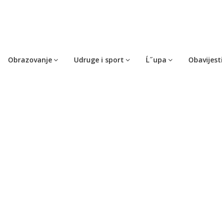
Obrazovanje
Udruge i sport
Ĺ˝upa
Obavijest