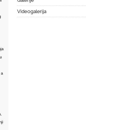
Galerije
a
Videogalerija
g
oja
u
 a
,
ji