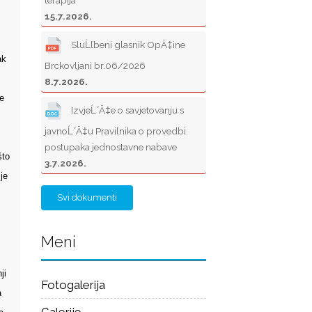
15.7.2026.
SluĹľbeni glasnik OpÄ‡ine
ak
Brckovljani br.06/2026
8.7.2026.
e
IzvjeĹˇÄ‡e o savjetovanju s
javnoĹˇÄ‡u Pravilnika o provedbi
postupaka jednostavne nabave
što
3.7.2026.
je
Svi dokumenti
Meni
ji
Fotogalerija
a