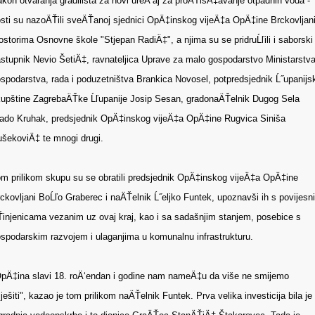
kon otvaranja gradilišta za novi ureÄ‘aj za proÄŤišÄ‡avanje otpadnih voda -
sti su nazoÄŤili sveÄŤanoj sjednici OpÄ‡inskog vijeÄ‡a OpÄ‡ine Brckovljani
ostorima Osnovne škole "Stjepan RadiÄ‡", a njima su se pridruĹľili i saborski
stupnik Nevio ŠetiÄ‡, ravnateljica Uprave za malo gospodarstvo Ministarstv
spodarstva, rada i poduzetništva Brankica Novosel, potpredsjednik Ĺ˝upanijs
upštine ZagrebaÄŤke Ĺľupanije Josip Sesan, gradonaÄŤelnik Dugog Sela
ado Kruhak, predsjednik OpÄ‡inskog vijeÄ‡a OpÄ‡ine Rugvica Siniša
šekoviÄ‡ te mnogi drugi.
m prilikom skupu su se obratili predsjednik OpÄ‡inskog vijeÄ‡a OpÄ‡ine
ckovljani BoĹľo Graberec i naÄŤelnik Ĺ˝eljko Funtek, upoznavši ih s povijesn
injenicama vezanim uz ovaj kraj, kao i sa sadašnjim stanjem, posebice s
spodarskim razvojem i ulaganjima u komunalnu infrastrukturu.
pÄ‡ina slavi 18. roÄ‘endan i godine nam nameÄ‡u da više ne smijemo
iješiti", kazao je tom prilikom naÄŤelnik Funtek. Prva velika investicija bila je