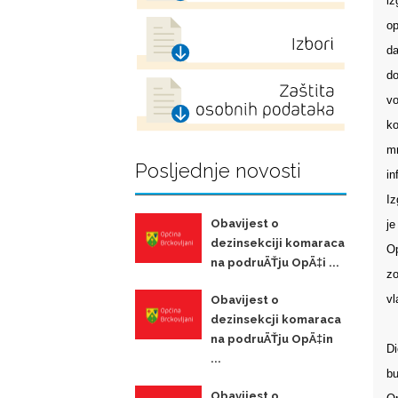
iz
op
da
do
vo
ko
mr
Posljednje novosti
in
Iz
Obavijest o
je
dezinsekciji komaraca
Op
na podruÄŤju OpÄ‡i ...
zo
vl
Obavijest o
dezinsekcji komaraca
na podruÄŤju OpÄ‡in
Di
...
bu
Obavijest o