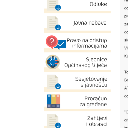
Na
go
pr
za
go
sk
Vl
Ku
To
Br
ÄŤ
go
"O
gr