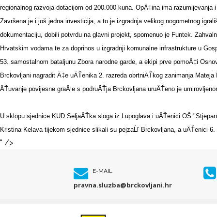
regionalnog razvoja dotacijom od 200.000 kuna. OpÄ‡ina ima razumijevanja i z
Završena je i još jedna investicija, a to je izgradnja velikog nogometnog igra
dokumentaciju, dobili potvrdu na glavni projekt, spomenuo je Funtek. Zahvaln
Hrvatskim vodama te za doprinos u izgradnji komunalne infrastrukture u Gosp
53. samostalnom bataljunu Zbora narodne garde, a ekipi prve pomoÄ‡i Osnov
Brckovljani nagradit Ä‡e uÄŤenika 2. razreda obrtniÄŤkog zanimanja Mateja 
ÄŤuvanje povijesne graÄ‘e s podruÄŤja Brckovljana uruÄŤeno je umirovljenom
U sklopu sjednice KUD SeljaÄŤka sloga iz Lupoglava i uÄŤenici OŠ "Stjepan Ra
Kristina Kelava tijekom sjednice slikali su pejzaĹľ Brckovljana, a uÄŤenici 6.
" />
E-MAIL
pravna.sluzba@brckovljani.hr