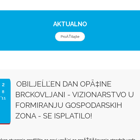
AKTUALNO
ProÄŤitajte
OBILJEĹĽEN DAN OPÄ‡INE
2
8
BRCKOVLJANI - VIZIONARSTVO U
'11
FORMIRANJU GOSPODARSKIH
ZONA - SE ISPLATILO!