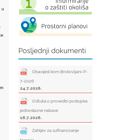
 u
a
ke
Posljednji dokumenti
Obavijest kom.Brckovljani-P-
7-2026
im
24.7.2026.
Odluka o provedbi postupka
jednostavne nabave
16.7.2026.
Zahtjev za sufinanciranje
terapija