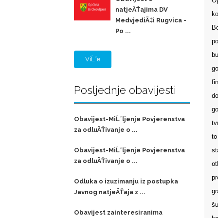
Op
natjeÄŤajima DV
ko
MedvjediÄ‡i Rugvica -
Bo
Po ...
po
bu
ViĹˇe
go
fi
Posljednje obavijesti
do
go
Obavijest-MiĹˇljenje Povjerenstva
tv
za odluÄŤivanje o ...
to
st
Obavijest-MiĹˇljenje Povjerenstva
za odluÄŤivanje o ...
ot
pr
Odluka o izuzimanju iz postupka
gr
Javnog natjeÄŤaja z ...
šu
Obavijest zainteresiranima