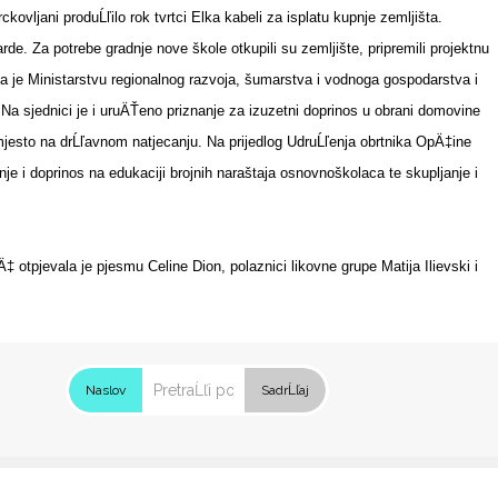
ljani produĹľilo rok tvrtci Elka kabeli za isplatu kupnje zemljišta.
de. Za potrebe gradnje nove škole otkupili su zemljište, pripremili projektnu
na je Ministarstvu regionalnog razvoja, šumarstva i vodnoga gospodarstva i
Na sjednici je i uruÄŤeno priznanje za izuzetni doprinos u obrani domovine
jesto na drĹľavnom natjecanju. Na prijedlog UdruĹľenja obrtnika OpÄ‡ine
i doprinos na edukaciji brojnih naraštaja osnovnoškolaca te skupljanje i
otpjevala je pjesmu Celine Dion, polaznici likovne grupe Matija Ilievski i
Naslov
SadrĹľaj