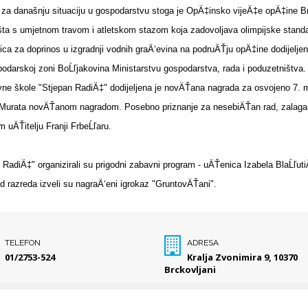
a današnju situaciju u gospodarstvu stoga je OpÄ‡insko vijeÄ‡e opÄ‡ine Brckov
lišta s umjetnom travom i atletskom stazom koja zadovoljava olimpijske standar
ica za doprinos u izgradnji vodnih graÄ‘evina na podruÄŤju opÄ‡ine dodijelje
odarskoj zoni BoĹľjakovina Ministarstvu gospodarstva, rada i poduzetništva. 
ne škole "Stjepan RadiÄ‡" dodijeljena je novÄŤana nagrada za osvojeno 7. m
Murata novÄŤanom nagradom. Posebno priznanje za nesebiÄŤan rad, zalaganje 
 uÄŤitelju Franji FrbeĹľaru.
diÄ‡" organizirali su prigodni zabavni program - uÄŤenica Izabela BlaĹľutiÄ‡ 
 d razreda izveli su nagraÄ‘eni igrokaz "GruntovÄŤani".
TELEFON
ADRESA
01/2753-524
Kralja Zvonimira 9, 10370
Brckovljani