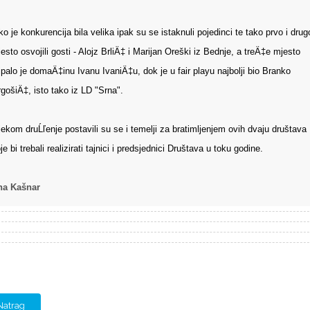
ko je konkurencija bila velika ipak su se istaknuli pojedinci te tako prvo i drug
esto osvojili gosti - Alojz BrliÄ‡ i Marijan Oreški iz Bednje, a treÄ‡e mjesto
ipalo je domaÄ‡inu Ivanu IvaniÄ‡u, dok je u fair playu najbolji bio Branko
gošiÄ‡, isto tako iz LD "Srna".
jekom druĹľenje postavili su se i temelji za bratimljenjem ovih dvaju društava
je bi trebali realizirati tajnici i predsjednici Društava u toku godine.
na Kašnar
Natrag