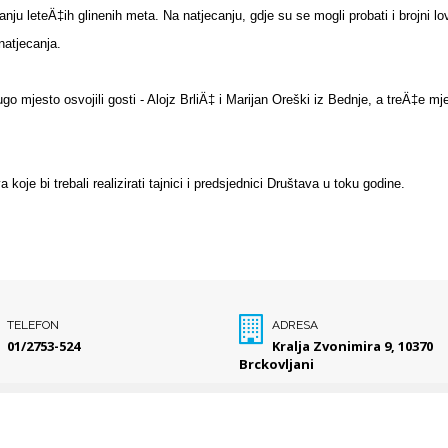
anju leteÄ‡ih glinenih meta. Na natjecanju, gdje su se mogli probati i brojni 
 natjecanja.
rugo mjesto osvojili gosti - Alojz BrliÄ‡ i Marijan Oreški iz Bednje, a treÄ‡e m
koje bi trebali realizirati tajnici i predsjednici Društava u toku godine.
TELEFON
ADRESA
01/2753-524
Kralja Zvonimira 9, 10370
Brckovljani