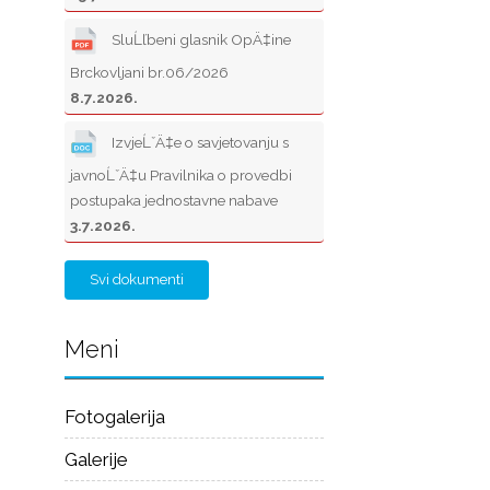
SluĹľbeni glasnik OpÄ‡ine
Brckovljani br.06/2026
8.7.2026.
IzvjeĹˇÄ‡e o savjetovanju s
javnoĹˇÄ‡u Pravilnika o provedbi
postupaka jednostavne nabave
3.7.2026.
Svi dokumenti
Meni
Fotogalerija
Galerije