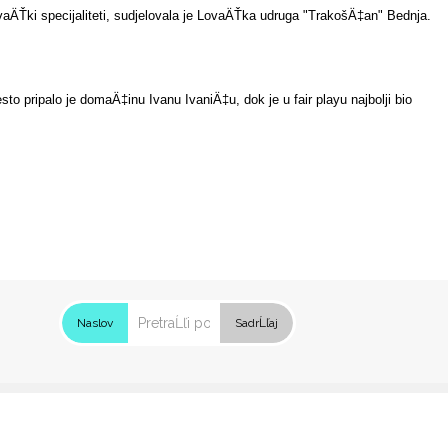
lovaÄŤki specijaliteti, sudjelovala je LovaÄŤka udruga "TrakošÄ‡an" Bednja.
jesto pripalo je domaÄ‡inu Ivanu IvaniÄ‡u, dok je u fair playu najbolji bio
Naslov
SadrĹľaj