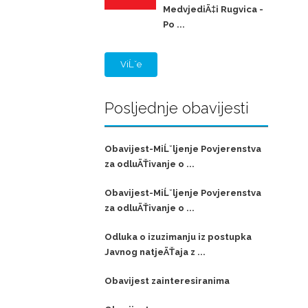
MedvjediÄ‡i Rugvica -
Po ...
ViĹˇe
Posljednje obavijesti
Obavijest-MiĹˇljenje Povjerenstva
za odluÄŤivanje o ...
Obavijest-MiĹˇljenje Povjerenstva
za odluÄŤivanje o ...
Odluka o izuzimanju iz postupka
Javnog natjeÄŤaja z ...
Obavijest zainteresiranima