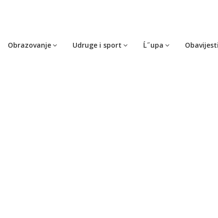
Obrazovanje
Udruge i sport
Ĺ˝upa
Obavijest