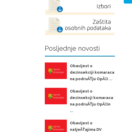
Posljednje novosti
Obavijest o
dezinsekciji komaraca
na podruÄŤju OpÄ‡i ...
Obavijest o
dezinsekcji komaraca
na podruÄŤju OpÄ‡in
...
Obavijest o
natjeÄŤajima DV