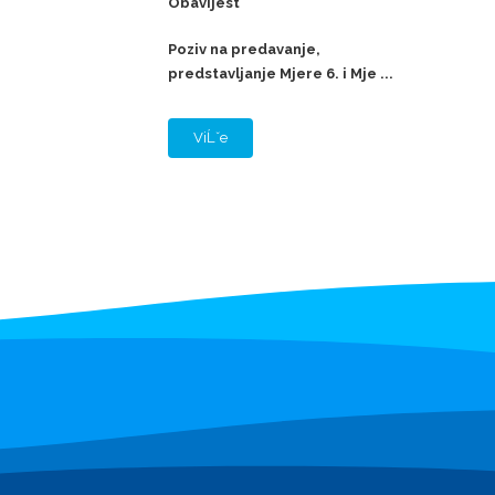
Obavijest
Poziv na predavanje,
predstavljanje Mjere 6. i Mje ...
ViĹˇe