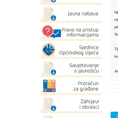
Ia
mj
pr
Gr
Ti
ko
A