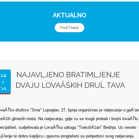
AKTUALNO
ProÄŤitajte
NAJAVLJENO BRATIMLJENJE
14
7
DVAJU LOVAÄŚKIH DRUĹ TAVA
'10
vaÄŤko društvo "Srna" Lupoglav, 27. lipnja organizirao je natjecanje u gaÄ‘an
teÄ‡ih glinenih meta. Na natjecanju, gdje su se mogli probati i brojni lovaÄŤki
ecijaliteti, sudjelovala je LovaÄŤka udruga "TrakošÄ‡an" Bednja. Uz veselo
uĹľenje te dobru kapljicu i pjesmu proglašeni su pobjednici ovog natjecanja.