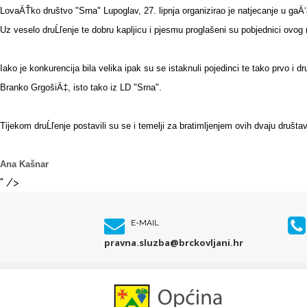
LovaÄŤko društvo "Srna" Lupoglav, 27. lipnja organizirao je natjecanje u gaÄ‘
Uz veselo druĹľenje te dobru kapljicu i pjesmu proglašeni su pobjednici ovog
Iako je konkurencija bila velika ipak su se istaknuli pojedinci te tako prvo i d
Branko GrgošiÄ‡, isto tako iz LD "Srna".
Tijekom druĹľenje postavili su se i temelji za bratimljenjem ovih dvaju društava 
Ana Kašnar
" />
E-MAIL
pravna.sluzba@brckovljani.hr