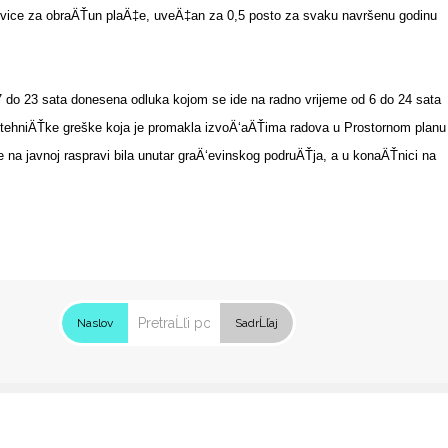
snovice za obraÄŤun plaÄ‡e, uveÄ‡an za 0,5 posto za svaku navršenu godinu
7 do 23 sata donesena odluka kojom se ide na radno vrijeme od 6 do 24 sata
og tehniÄŤke greške koja je promakla izvoÄ‘aÄŤima radova u Prostornom planu
na javnoj raspravi bila unutar graÄ‘evinskog podruÄŤja, a u konaÄŤnici na
Naslov
SadrĹľaj