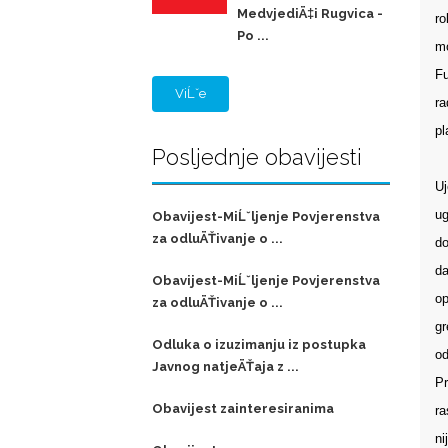
MedvjediÄ‡i Rugvica -
ro
Po ...
mo
Fu
ViĹˇe
ra
pl
Posljednje obavijesti
Uj
ug
Obavijest-MiĹˇljenje Povjerenstva
za odluÄŤivanje o ...
do
da
Obavijest-MiĹˇljenje Povjerenstva
op
za odluÄŤivanje o ...
gr
Odluka o izuzimanju iz postupka
od
Javnog natjeÄŤaja z ...
Pr
Obavijest zainteresiranima
ra
ni