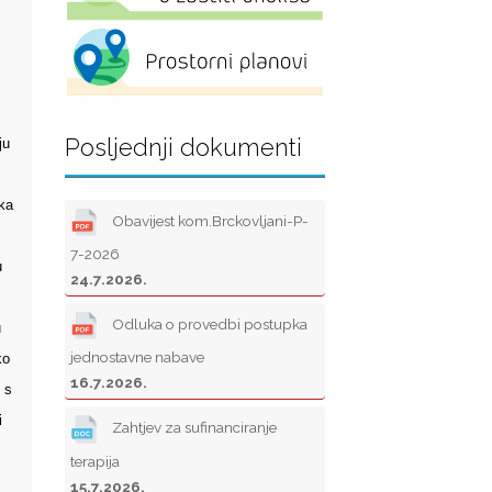
Posljednji dokumenti
ju
nka
Obavijest kom.Brckovljani-P-
7-2026
u
24.7.2026.
Odluka o provedbi postupka
u
jednostavne nabave
ko
16.7.2026.
 s
i
Zahtjev za sufinanciranje
terapija
15.7.2026.