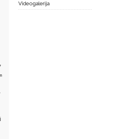
Videogalerija
7
im
e
j