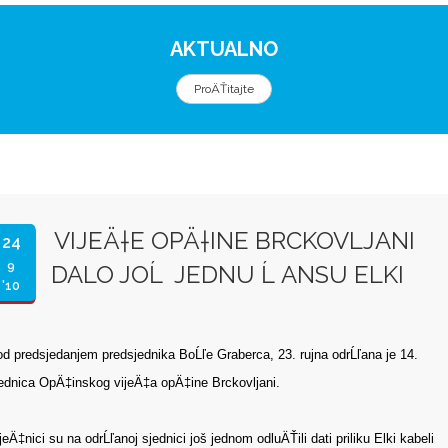
AKTUALNO
ProÄŤitajte
VIJEÄ†E OPÄ†INE BRCKOVLJANI
24
9
DALO JOĹ JEDNU Ĺ ANSU ELKI
'10
d predsjedanjem predsjednika BoĹľe Graberca, 23. rujna odrĹľana je 14.
ednica OpÄ‡inskog vijeÄ‡a opÄ‡ine Brckovljani.
jeÄ‡nici su na odrĹľanoj sjednici još jednom odluÄŤili dati priliku Elki kabeli