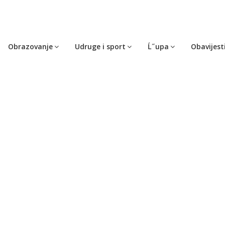
Obrazovanje
Udruge i sport
Ĺ˝upa
Obavijest