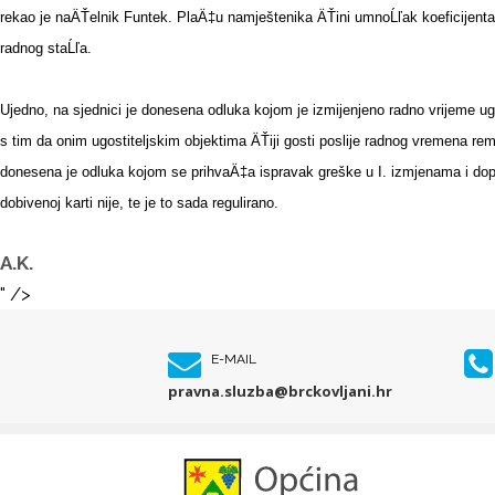
rekao je naÄŤelnik Funtek. PlaÄ‡u namještenika ÄŤini umnoĹľak koeficijent
radnog staĹľa.
Ujedno, na sjednici je donesena odluka kojom je izmijenjeno radno vrijeme u
s tim da onim ugostiteljskim objektima ÄŤiji gosti poslije radnog vremena 
donesena je odluka kojom se prihvaÄ‡a ispravak greške u I. izmjenama i dopu
dobivenoj karti nije, te je to sada regulirano.
A.K.
" />
E-MAIL
pravna.sluzba@brckovljani.hr