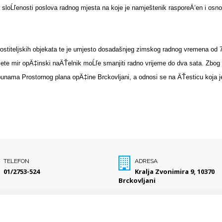
a sloĹľenosti poslova radnog mjesta na koje je namještenik rasporeÄ‘en i o
gostiteljskih objekata te je umjesto dosadašnjeg zimskog radnog vremena od 
remete mir opÄ‡inski naÄŤelnik moĹľe smanjiti radno vrijeme do dva sata. Zb
nama Prostornog plana opÄ‡ine Brckovljani, a odnosi se na ÄŤesticu koja je 
TELEFON
ADRESA
01/2753-524
Kralja Zvonimira 9, 10370
Brckovljani