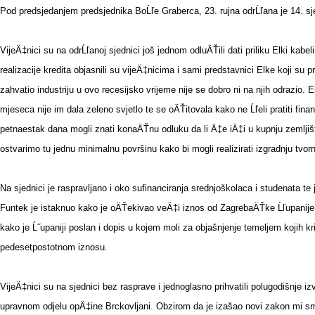
Pod predsjedanjem predsjednika BoĹľe Graberca, 23. rujna odrĹľana je 14. s
VijeÄ‡nici su na odrĹľanoj sjednici još jednom odluÄŤili dati priliku Elki kabe
realizacije kredita objasnili su vijeÄ‡nicima i sami predstavnici Elke koji su 
zahvatio industriju u ovo recesijsko vrijeme nije se dobro ni na njih odrazio. Elk
mjeseca nije im dala zeleno svjetlo te se oÄŤitovala kako ne Ĺľeli pratiti fin
petnaestak dana mogli znati konaÄŤnu odluku da li Ä‡e iÄ‡i u kupnju zemlj
ostvarimo tu jednu minimalnu površinu kako bi mogli realizirati izgradnju tv
Na sjednici je raspravljano i oko sufinanciranja srednjoškolaca i studenata 
Funtek je istaknuo kako je oÄŤekivao veÄ‡i iznos od ZagrebaÄŤke Ĺľupanije, 
kako je Ĺ˝upaniji poslan i dopis u kojem moli za objašnjenje temeljem kojih kr
pedesetpostotnom iznosu.
VijeÄ‡nici su na sjednici bez rasprave i jednoglasno prihvatili polugodišnje 
upravnom odjelu opÄ‡ine Brckovljani. Obzirom da je izašao novi zakon mi smo 