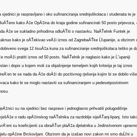
 sjednici je raspravljano i oko sufinanciranja srednjoškolaca i studenata te je
luÄŤeno kako Ä‡e OpÄ‡ina do kraja godine sufinancirati 50 posto prijevoza, 
da Ä‡e se sukladno prihodima odluÄŤiti o nastavku. NaÄŤelnik Funtek je
taknuo kako je oÄŤekivao veÄ‡i iznos od ZagrebaÄŤke Ĺľupanije, a obzirom 
 dobiveno svega 12 tisuÄ‡a kuna za sufinanciranje srednjoškolaca teško je d
e moÄ‡i pratiti iznos od 50 posto. NaÄŤelnik je naglasio kako je Ĺ˝upaniji
slan i dopis u kojem moli za objašnjenje temeljem kojih kriterija je taj iznos
reÄ‘en te se nada da Ä‡e doÄ‡i do pozitivnog rješenja kojim bi se dobilo više
vaca kako bi se moglo nastaviti sa sufinanciranjem u pedesetpostotnom
nosu.
jeÄ‡nici su na sjednici bez rasprave i jednoglasno prihvatili polugodišnje
vješÄ‡e o radu opÄ‡inskog naÄŤelnika za razdoblje sijeÄŤanj-lipanj. Isto tak
vrÄ‘eni su koeficijenti za obraÄŤun plaÄ‡a djelatnika u Jedinstvenom upravn
jelu opÄ‡ine Brckovljani. Obzirom da je izašao novi zakon mi smo duĹľni u