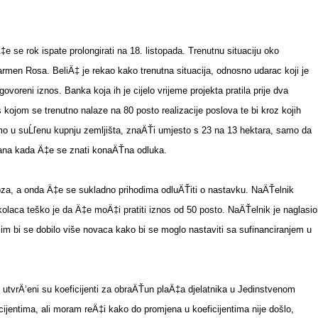
‡e se rok ispate prolongirati na 18. listopada. Trenutnu situaciju oko
a Karmen Rosa. BeliÄ‡ je rekao kako trenutna situacija, odnosno udarac koji je
ugovoreni iznos. Banka koja ih je cijelo vrijeme projekta pratila prije dva
s kojom se trenutno nalaze na 80 posto realizacije poslova te bi kroz kojih
mo u suĹľenu kupnju zemljišta, znaÄŤi umjesto s 23 na 13 hektara, samo da
k dana kada Ä‡e se znati konaÄŤna odluka.
evoza, a onda Ä‡e se sukladno prihodima odluÄŤiti o nastavku. NaÄŤelnik
laca teško je da Ä‡e moÄ‡i pratiti iznos od 50 posto. NaÄŤelnik je naglasio
ojim bi se dobilo više novaca kako bi se moglo nastaviti sa sufinanciranjem u
o utvrÄ‘eni su koeficijenti za obraÄŤun plaÄ‡a djelatnika u Jedinstvenom
ijentima, ali moram reÄ‡i kako do promjena u koeficijentima nije došlo,