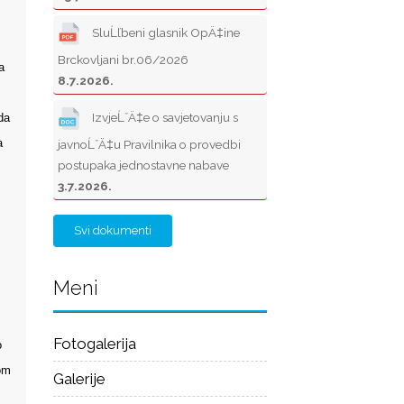
SluĹľbeni glasnik OpÄ‡ine
Brckovljani br.06/2026
a
8.7.2026.
IzvjeĹˇÄ‡e o savjetovanju s
da
a
javnoĹˇÄ‡u Pravilnika o provedbi
postupaka jednostavne nabave
3.7.2026.
Svi dokumenti
Meni
Fotogalerija
o
om
Galerije