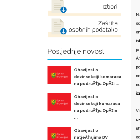
Na
od
on
is
je
Posljednje novosti
Ä‡
po
Obavijest o
od
dezinsekciji komaraca
na podruÄŤju OpÄ‡i ...
no
iz
Obavijest o
dezinsekcji komaraca
na podruÄŤju OpÄ‡in
Vi
...
iz
ut
Obavijest o
od
natjeÄŤajima DV