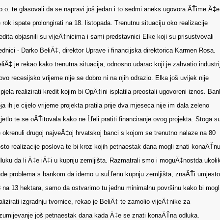
o.o. te glasovali da se napravi još jedan i to sedmi aneks ugovora ÄŤime Ä‡e
 rok ispate prolongirati na 18. listopada. Trenutnu situaciju oko realizacije
edita objasnili su vijeÄ‡nicima i sami predstavnici Elke koji su prisustvovali
ednici - Darko BeliÄ‡, direktor Uprave i financijska direktorica Karmen Rosa.
liÄ‡ je rekao kako trenutna situacija, odnosno udarac koji je zahvatio industri
ovo recesijsko vrijeme nije se dobro ni na njih odrazio. Elka još uvijek nije
pjela realizirati kredit kojim bi OpÄ‡ini isplatila preostali ugovoreni iznos. Ba
ja ih je cijelo vrijeme projekta pratila prije dva mjeseca nije im dala zeleno
jetlo te se oÄŤitovala kako ne Ĺľeli pratiti financiranje ovog projekta. Stoga s
 okrenuli drugoj najveÄ‡oj hrvatskoj banci s kojom se trenutno nalaze na 80
sto realizacije poslova te bi kroz kojih petnaestak dana mogli znati konaÄŤn
luku da li Ä‡e iÄ‡i u kupnju zemljišta. Razmatrali smo i moguÄ‡nostda ukoli
de problema s bankom da idemo u suĹľenu kupnju zemljišta, znaÄŤi umjesto
 na 13 hektara, samo da ostvarimo tu jednu minimalnu površinu kako bi mogl
alizirati izgradnju tvornice, rekao je BeliÄ‡ te zamolio vijeÄ‡nike za
zumijevanje još petnaestak dana kada Ä‡e se znati konaÄŤna odluka.