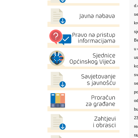
d.
se
kr
sj
Be
u 
us
ko
sv
se
po
od
bu
23
re
ra