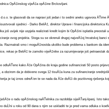
jednica OpÄ‡inskog vijeÄ‡a opÄ‡ine Brckovljani.
li d.o.o. te glasovali da se napravi još jedan i to sedmi aneks ugovora ÄŤime Ä
prisustvovali sjednici - Darko BeliÄ‡, direktor Uprave i financijska direktoric
a još uvijek nije uspjela realizirati kredit kojim bi OpÄ‡ini isplatila preostali 
anciranje ovog projekta. Stoga su se okrenuli drugoj najveÄ‡oj hrvatskoj banci 
išta. Razmatrali smo i moguÄ‡nostda ukoliko bude problema s bankom da ide
ornice, rekao je BeliÄ‡ te zamolio vijeÄ‡nike za razumijevanje još petnaesta
te je odluÄŤeno kako Ä‡e OpÄ‡ina do kraja godine sufinancirati 50 posto prij
a obzirom da je dobiveno svega 12 tisuÄ‡a kuna za sufinanciranje srednjoško
iterija je taj iznos odreÄ‘en te se nada da Ä‡e doÄ‡i do pozitivnog rješenja k
izvješÄ‡e o radu opÄ‡inskog naÄŤelnika za razdoblje sijeÄŤanj-lipanj. Isto tak
duĹľni u roku od 90 dana s njim se uskladiti te je pred vama odluka o koefic