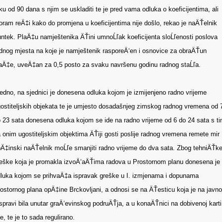
ku od 90 dana s njim se uskladiti te je pred vama odluka o koeficijentima, ali
ram reÄ‡i kako do promjena u koeficijentima nije došlo, rekao je naÄŤelnik
ntek. PlaÄ‡u namještenika ÄŤini umnoĹľak koeficijenta sloĹľenosti poslova
dnog mjesta na koje je namještenik rasporeÄ‘en i osnovice za obraÄŤun
aÄ‡e, uveÄ‡an za 0,5 posto za svaku navršenu godinu radnog staĹľa.
edno, na sjednici je donesena odluka kojom je izmijenjeno radno vrijeme
ostiteljskih objekata te je umjesto dosadašnjeg zimskog radnog vremena od 
 23 sata donesena odluka kojom se ide na radno vrijeme od 6 do 24 sata s t
 onim ugostiteljskim objektima ÄŤiji gosti poslije radnog vremena remete mir
Ä‡inski naÄŤelnik moĹľe smanjiti radno vrijeme do dva sata. Zbog tehniÄŤk
eške koja je promakla izvoÄ‘aÄŤima radova u Prostornom planu donesena je
luka kojom se prihvaÄ‡a ispravak greške u I. izmjenama i dopunama
ostornog plana opÄ‡ine Brckovljani, a odnosi se na ÄŤesticu koja je na javno
spravi bila unutar graÄ‘evinskog podruÄŤja, a u konaÄŤnici na dobivenoj karti
je, te je to sada regulirano.