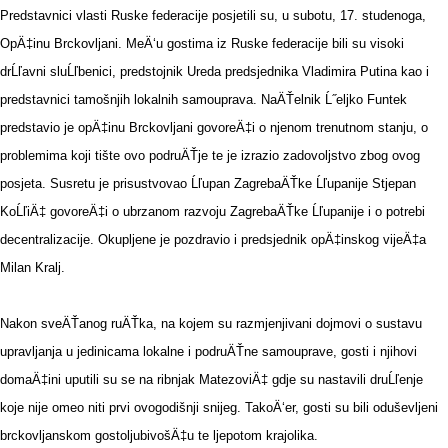
Predstavnici vlasti Ruske federacije posjetili su, u subotu, 17. studenoga,
OpÄ‡inu Brckovljani. MeÄ‘u gostima iz Ruske federacije bili su visoki
drĹľavni sluĹľbenici, predstojnik Ureda predsjednika Vladimira Putina kao i
predstavnici tamošnjih lokalnih samouprava. NaÄŤelnik Ĺ˝eljko Funtek
predstavio je opÄ‡inu Brckovljani govoreÄ‡i o njenom trenutnom stanju, o
problemima koji tište ovo podruÄŤje te je izrazio zadovoljstvo zbog ovog
posjeta. Susretu je prisustvovao Ĺľupan ZagrebaÄŤke Ĺľupanije Stjepan
KoĹľiÄ‡ govoreÄ‡i o ubrzanom razvoju ZagrebaÄŤke Ĺľupanije i o potrebi
decentralizacije. Okupljene je pozdravio i predsjednik opÄ‡inskog vijeÄ‡a
Milan Kralj.
Nakon sveÄŤanog ruÄŤka, na kojem su razmjenjivani dojmovi o sustavu
upravljanja u jedinicama lokalne i podruÄŤne samouprave, gosti i njihovi
domaÄ‡ini uputili su se na ribnjak MatezoviÄ‡ gdje su nastavili druĹľenje
koje nije omeo niti prvi ovogodišnji snijeg. TakoÄ‘er, gosti su bili oduševljeni
brckovljanskom gostoljubivošÄ‡u te ljepotom krajolika.