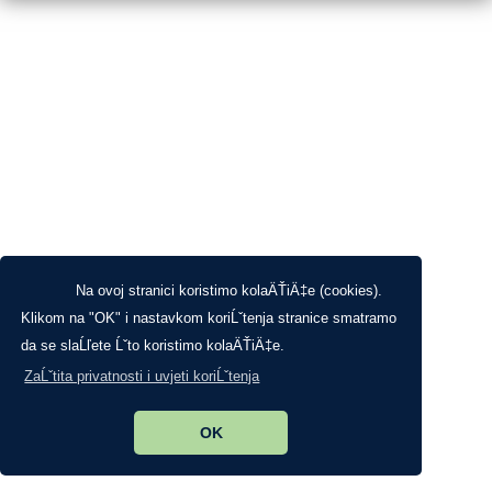
Na ovoj stranici koristimo kolaÄŤiÄ‡e (cookies).
Klikom na "OK" i nastavkom koriĹˇtenja stranice smatramo
da se slaĹľete Ĺˇto koristimo kolaÄŤiÄ‡e.
ZaĹˇtita privatnosti i uvjeti koriĹˇtenja
OK