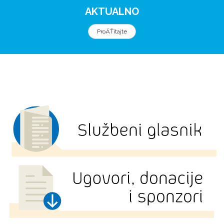
AKTUALNO
ProÄŤitajte