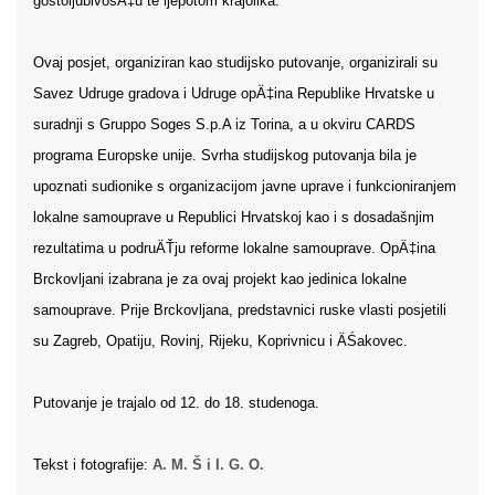
gostoljubivošÄ‡u te ljepotom krajolika.
Ovaj posjet, organiziran kao studijsko putovanje, organizirali su
Savez Udruge gradova i Udruge opÄ‡ina Republike Hrvatske u
suradnji s Gruppo Soges S.p.A iz Torina, a u okviru CARDS
programa Europske unije. Svrha studijskog putovanja bila je
upoznati sudionike s organizacijom javne uprave i funkcioniranjem
lokalne samouprave u Republici Hrvatskoj kao i s dosadašnjim
rezultatima u podruÄŤju reforme lokalne samouprave. OpÄ‡ina
Brckovljani izabrana je za ovaj projekt kao jedinica lokalne
samouprave. Prije Brckovljana, predstavnici ruske vlasti posjetili
su Zagreb, Opatiju, Rovinj, Rijeku, Koprivnicu i ÄŚakovec.
Putovanje je trajalo od 12. do 18. studenoga.
Tekst i fotografije:
A. M. Š i I. G. O.