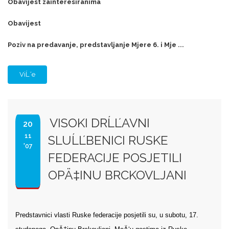
Obavijest zainteresiranima
Obavijest
Poziv na predavanje, predstavljanje Mjere 6. i Mje ...
ViĹˇe
VISOKI DRĹĽAVNI
20
11
SLUĹĽBENICI RUSKE
'07
FEDERACIJE POSJETILI
OPÄ‡INU BRCKOVLJANI
Predstavnici vlasti Ruske federacije posjetili su, u subotu, 17.