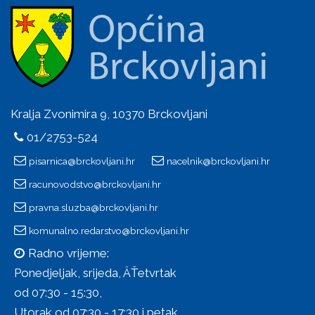
Kralja Zvonimira 9, 10370 Brckovljani
01/2753-524
pisarnica@brckovljani.hr
nacelnik@brckovljani.hr
racunovodstvo@brckovljani.hr
pravna.sluzba@brckovljani.hr
komunalno.redarstvo@brckovljani.hr
Radno vrijeme:
Ponedjeljak, srijeda, ÄŤetvrtak
od 07:30 - 15:30,
Utorak od 07:30 - 17:30 i petak