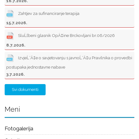
16.7.2026.
Zahtjev za sufinanciranje terapija
15.7.2026.
SluĹľbeni glasnik OpÄ‡ine Brckovljani br.06/2026
8.7.2026.
IzvjeĹˇÄ‡e o savjetovanju s javnoĹˇÄ‡u Pravilnika o provedbi
postupaka jednostavne nabave
3.7.2026.
Svi dokumenti
Meni
Fotogalerija