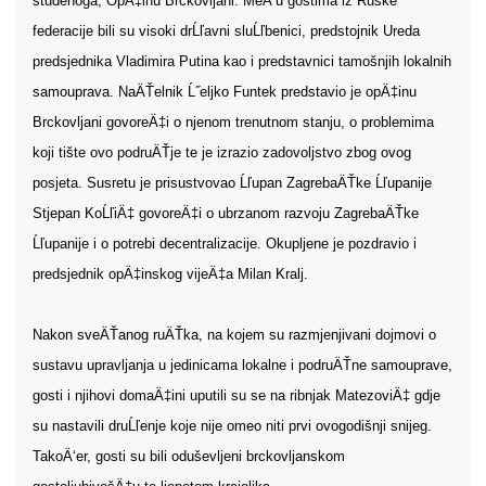
studenoga, OpÄ‡inu Brckovljani. MeÄ‘u gostima iz Ruske
federacije bili su visoki drĹľavni sluĹľbenici, predstojnik Ureda
predsjednika Vladimira Putina kao i predstavnici tamošnjih lokalnih
samouprava. NaÄŤelnik Ĺ˝eljko Funtek predstavio je opÄ‡inu
Brckovljani govoreÄ‡i o njenom trenutnom stanju, o problemima
koji tište ovo podruÄŤje te je izrazio zadovoljstvo zbog ovog
posjeta. Susretu je prisustvovao Ĺľupan ZagrebaÄŤke Ĺľupanije
Stjepan KoĹľiÄ‡ govoreÄ‡i o ubrzanom razvoju ZagrebaÄŤke
Ĺľupanije i o potrebi decentralizacije. Okupljene je pozdravio i
predsjednik opÄ‡inskog vijeÄ‡a Milan Kralj.
Nakon sveÄŤanog ruÄŤka, na kojem su razmjenjivani dojmovi o
sustavu upravljanja u jedinicama lokalne i podruÄŤne samouprave,
gosti i njihovi domaÄ‡ini uputili su se na ribnjak MatezoviÄ‡ gdje
su nastavili druĹľenje koje nije omeo niti prvi ovogodišnji snijeg.
TakoÄ‘er, gosti su bili oduševljeni brckovljanskom