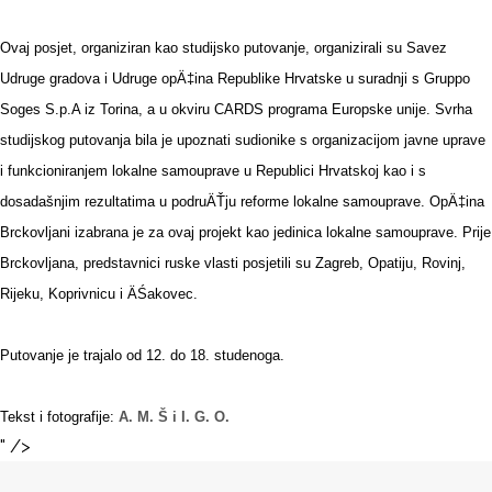
Ovaj posjet, organiziran kao studijsko putovanje, organizirali su Savez
Udruge gradova i Udruge opÄ‡ina Republike Hrvatske u suradnji s Gruppo
Soges S.p.A iz Torina, a u okviru CARDS programa Europske unije. Svrha
studijskog putovanja bila je upoznati sudionike s organizacijom javne uprave
i funkcioniranjem lokalne samouprave u Republici Hrvatskoj kao i s
dosadašnjim rezultatima u podruÄŤju reforme lokalne samouprave. OpÄ‡ina
Brckovljani izabrana je za ovaj projekt kao jedinica lokalne samouprave. Prije
Brckovljana, predstavnici ruske vlasti posjetili su Zagreb, Opatiju, Rovinj,
Rijeku, Koprivnicu i ÄŚakovec.
Putovanje je trajalo od 12. do 18. studenoga.
Tekst i fotografije:
A. M. Š i I. G. O.
" />