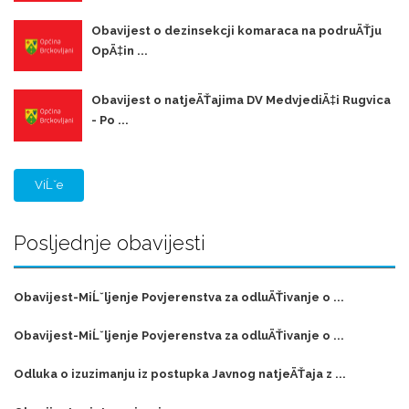
Obavijest o dezinsekcji komaraca na podruÄŤju
OpÄ‡in ...
Obavijest o natjeÄŤajima DV MedvjediÄ‡i Rugvica
- Po ...
ViĹˇe
Posljednje obavijesti
Obavijest-MiĹˇljenje Povjerenstva za odluÄŤivanje o ...
Obavijest-MiĹˇljenje Povjerenstva za odluÄŤivanje o ...
Odluka o izuzimanju iz postupka Javnog natjeÄŤaja z ...