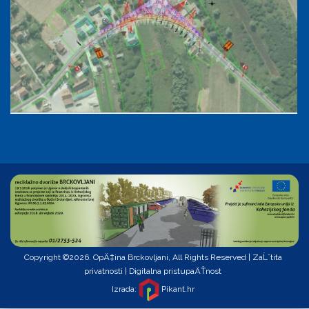
Copyright ©2026. OpÄ‡ina Brckovljani, All Rights Reserved |
ZaĹˇtita
privatnosti
|
Digitalna pristupaÄŤnost
Izrada:
Pikant.hr