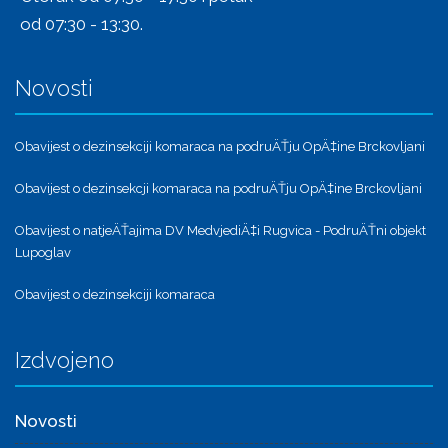
od 07:30 - 13:30.
Novosti
Obavijest o dezinsekciji komaraca na podruÄŤju OpÄ‡ine Brckovljani
Obavijest o dezinsekcji komaraca na podruÄŤju OpÄ‡ine Brckovljani
Obavijest o natjeÄŤajima DV MedvjediÄ‡i Rugvica - PodruÄŤni objekt
Lupoglav
Obavijest o dezinsekciji komaraca
Izdvojeno
Novosti