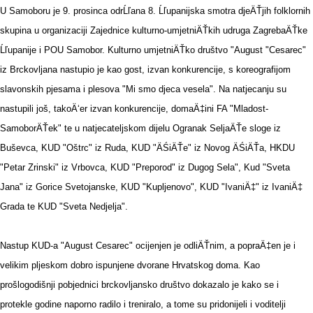
U Samoboru je 9. prosinca odrĹľana 8. Ĺľupanijska smotra djeÄŤjih folklornih
skupina u organizaciji Zajednice kulturno-umjetniÄŤkih udruga ZagrebaÄŤke
Ĺľupanije i POU Samobor. Kulturno umjetniÄŤko društvo "August "Cesarec"
iz Brckovljana nastupio je kao gost, izvan konkurencije, s koreografijom
slavonskih pjesama i plesova "Mi smo djeca vesela". Na natjecanju su
nastupili još, takoÄ‘er izvan konkurencije, domaÄ‡ini FA "Mladost-
SamoborÄŤek" te u natjecateljskom dijelu Ogranak SeljaÄŤe sloge iz
Buševca, KUD "Oštrc" iz Ruda, KUD "ÄŚiÄŤe" iz Novog ÄŚiÄŤa, HKDU
"Petar Zrinski" iz Vrbovca, KUD "Preporod" iz Dugog Sela", Kud "Sveta
Jana" iz Gorice Svetojanske, KUD "Kupljenovo", KUD "IvaniÄ‡" iz IvaniÄ‡
Grada te KUD "Sveta Nedjelja".
Nastup KUD-a "August Cesarec" ocijenjen je odliÄŤnim, a popraÄ‡en je i
velikim pljeskom dobro ispunjene dvorane Hrvatskog doma. Kao
prošlogodišnji pobjednici brckovljansko društvo dokazalo je kako se i
protekle godine naporno radilo i treniralo, a tome su pridonijeli i voditelji