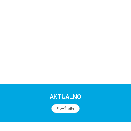
AKTUALNO
ProÄŤitajte