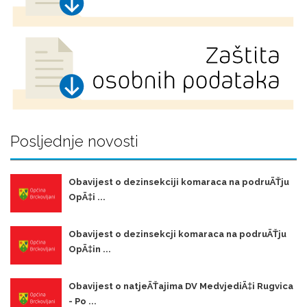
Posljednje novosti
Obavijest o dezinsekciji komaraca na podruÄŤju
OpÄ‡i ...
Obavijest o dezinsekcji komaraca na podruÄŤju
OpÄ‡in ...
Obavijest o natjeÄŤajima DV MedvjediÄ‡i Rugvica
- Po ...