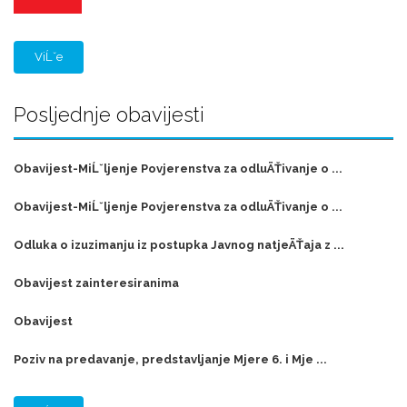
ViĹˇe
Posljednje obavijesti
Obavijest-MiĹˇljenje Povjerenstva za odluÄŤivanje o ...
Obavijest-MiĹˇljenje Povjerenstva za odluÄŤivanje o ...
Odluka o izuzimanju iz postupka Javnog natjeÄŤaja z ...
Obavijest zainteresiranima
Obavijest
Poziv na predavanje, predstavljanje Mjere 6. i Mje ...