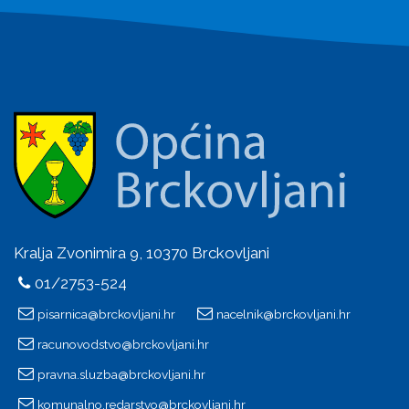
Kralja Zvonimira 9, 10370 Brckovljani
01/2753-524
pisarnica@brckovljani.hr
nacelnik@brckovljani.hr
racunovodstvo@brckovljani.hr
pravna.sluzba@brckovljani.hr
komunalno.redarstvo@brckovljani.hr