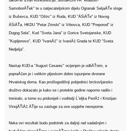
takoÄ‘er izvan konkurencije, domaÄ‡ini FA "Mladost-
SamoborÄŤek" te u natjecateljskom dijelu Ogranak SeljaÄŤe sloge
iz Buševca, KUD "Oštrc" iz Ruda, KUD "ÄŚiÄŤe" iz Novog
ÄŚiÄŤa, HKDU "Petar Zrinski" iz Vrbovca, KUD "Preporod" iz
Dugog Sela", Kud "Sveta Jana" iz Gorice Svetojanske, KUD
"Kupljenovo", KUD "IvaniÄ‡" iz IvaniÄ‡ Grada te KUD "Sveta
Nedjelja".
Nastup KUD-a "August Cesarec" ocijenjen je odliÄŤnim, a
popraÄ‡en je i velikim pljeskom dobro ispunjene dvorane
Hrvatskog doma. Kao prošlogodišnji pobjednici brckovljansko
društvo dokazalo je kako se i protekle godine naporno radilo i
treniralo, a tome su pridonijeli i voditelji Ĺ˝eljka PeriÄ‡ i Kristijan
VinojÄŤiÄ‡ ÄŤije su zasluge za ove uspjehe neosporne.
Neka ovi rezultati budu podstrek za daljnji rad sadašnjim i