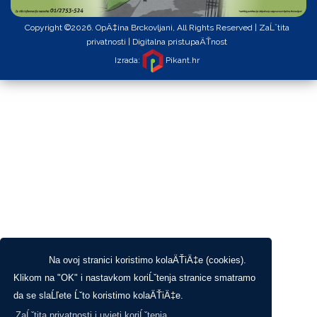
Copyright ©2026. OpÄ‡ina Brckovljani, All Rights Reserved |
ZaĹˇtita
privatnosti
|
Digitalna pristupaÄŤnost
Izrada:
Pikant.hr
Na ovoj stranici koristimo kolaÄŤiÄ‡e (cookies).
Klikom na "OK" i nastavkom koriĹˇtenja stranice smatramo
da se slaĹľete Ĺˇto koristimo kolaÄŤiÄ‡e.
ZaĹˇtita privatnosti i uvjeti koriĹˇtenja