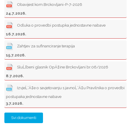
Obavijest kom.Brckovljani-P-7-2026
24.7.2026.
Odluka o provedbi postupka jednostavne nabave
16.7.2026.
Zahtjev za sufinanciranje terapija
15.7.2026.
SluĹľbeni glasnik OpÄ‡ine Brckovljani br.06/2026
8.7.2026.
IzvjeĹˇÄ‡e o savjetovanju s javnoĹˇÄ‡u Pravilnika o provedbi
postupaka jednostavne nabave
3.7.2026.
Svi dokumenti