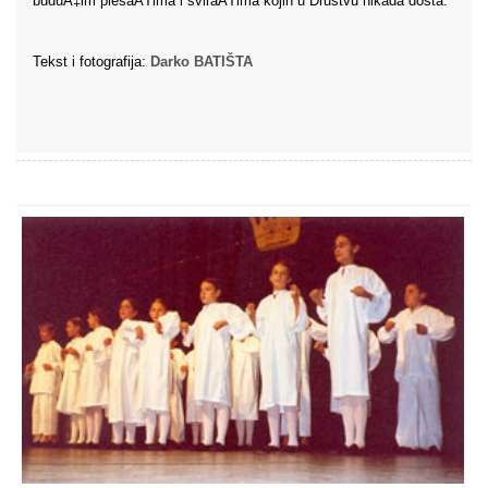
buduÄ‡im plesaÄŤima i sviraÄŤima kojih u Društvu nikada dosta.
Tekst i fotografija:
Darko BATIŠTA