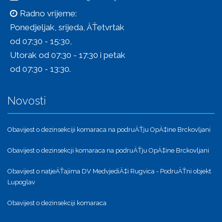
Radno vrijeme:
Ponedjeljak, srijeda, ÄŤetvrtak
od 07:30 - 15:30,
Utorak od 07:30 - 17:30 i petak
od 07:30 - 13:30.
Novosti
Obavijest o dezinsekciji komaraca na podruÄŤju OpÄ‡ine Brckovljani
Obavijest o dezinsekcji komaraca na podruÄŤju OpÄ‡ine Brckovljani
Obavijest o natjeÄŤajima DV MedvjediÄ‡i Rugvica - PodruÄŤni objekt
Lupoglav
Obavijest o dezinsekciji komaraca