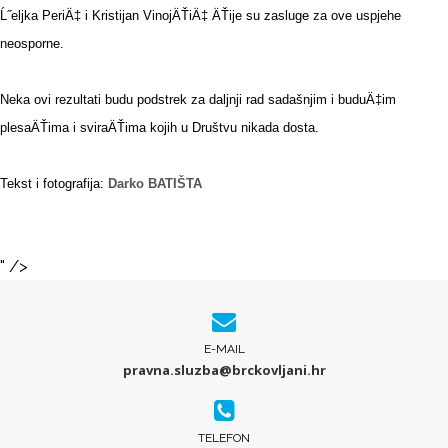
Ĺ˝eljka PeriÄ‡ i Kristijan VinojÄŤiÄ‡ ÄŤije su zasluge za ove uspjehe
neosporne.
Neka ovi rezultati budu podstrek za daljnji rad sadašnjim i buduÄ‡im
plesaÄŤima i sviraÄŤima kojih u Društvu nikada dosta.
Tekst i fotografija:
Darko BATIŠTA
" />
E-MAIL
pravna.sluzba@brckovljani.hr
TELEFON