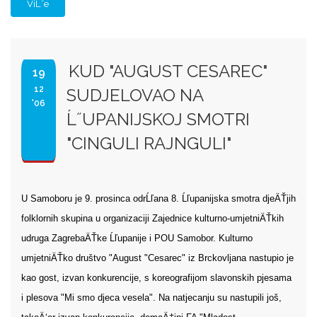
ViĹˇe
KUD "AUGUST CESAREC"
19
12
SUDJELOVAO NA
'06
Ĺ˝UPANIJSKOJ SMOTRI
"CINGULI RAJNGULI"
U Samoboru je 9. prosinca odrĹľana 8. Ĺľupanijska smotra djeÄŤjih
folklornih skupina u organizaciji Zajednice kulturno-umjetniÄŤkih
udruga ZagrebaÄŤke Ĺľupanije i POU Samobor. Kulturno
umjetniÄŤko društvo "August "Cesarec" iz Brckovljana nastupio je
kao gost, izvan konkurencije, s koreografijom slavonskih pjesama
i plesova "Mi smo djeca vesela". Na natjecanju su nastupili još,