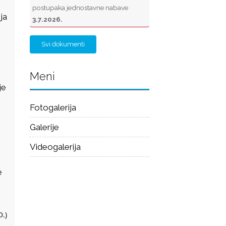
postupaka jednostavne nabave
ja
3.7.2026.
Svi dokumenti
Meni
je
Fotogalerija
Galerije
Videogalerija
e
O.
)