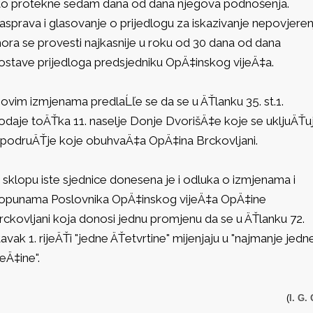
to protekne sedam dana od dana njegova podnošenja.
asprava i glasovanje o prijedlogu za iskazivanje nepovjeren
ora se provesti najkasnije u roku od 30 dana od dana
ostave prijedloga predsjedniku OpÄ‡inskog vijeÄ‡a.
ovim izmjenama predlaĹľe se da se u ÄŤlanku 35. st.1.
odaje toÄŤka 11. naselje Donje DvorišÄ‡e koje se ukljuÄŤu
 podruÄŤje koje obuhvaÄ‡a OpÄ‡ina Brckovljani.
 sklopu iste sjednice donesena je i odluka o izmjenama i
opunama Poslovnika OpÄ‡inskog vijeÄ‡a OpÄ‡ine
rckovljani koja donosi jednu promjenu da se u ÄŤlanku 72.
tavak 1. rijeÄŤi "jedne ÄŤetvrtine" mijenjaju u "najmanje jedn
reÄ‡ine".
(
I. G. 