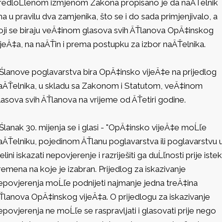
redloĹľenom izmjenom Zakona propisano je da naÄŤelnik
ma u pravilu dva zamjenika, što se i do sada primjenjivalo, a
oji se biraju veÄ‡inom glasova svih ÄŤlanova OpÄ‡inskog
ijeÄ‡a, na naÄŤin i prema postupku za izbor naÄŤelnika.
Ślanove poglavarstva bira OpÄ‡insko vijeÄ‡e na prijedlog
aÄŤelnika, u skladu sa Zakonom i Statutom, veÄ‡inom
lasova svih ÄŤlanova na vrijeme od ÄŤetiri godine.
Ślanak 30. mijenja se i glasi - "OpÄ‡insko vijeÄ‡e moĹľe
aÄŤelniku, pojedinom ÄŤlanu poglavarstva ili poglavarstvu 
jelini iskazati nepovjerenje i razriješiti ga duĹľnosti prije iste
remena na koje je izabran. Prijedlog za iskazivanje
epovjerenja moĹľe podnijeti najmanje jedna treÄ‡ina
Ťlanova OpÄ‡inskog vijeÄ‡a. O prijedlogu za iskazivanje
epovjerenja ne moĹľe se raspravljati i glasovati prije nego