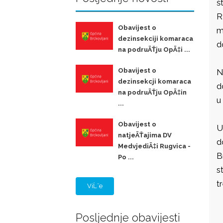
š
R
Obavijest o
m
dezinsekciji komaraca
d
na podruÄŤju OpÄ‡i ...
Obavijest o
N
dezinsekcji komaraca
d
na podruÄŤju OpÄ‡in
u
...
Obavijest o
U
natjeÄŤajima DV
d
MedvjediÄ‡i Rugvica -
B
Po ...
s
t
ViĹˇe
Posljednje obavijesti