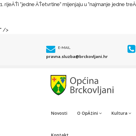
1. rijeÄŤi "jedne ÄŤetvrtine" mijenjaju u "najmanje jedne treÄ
" />
E-MAIL
pravna.sluzba@brckovljani.hr
Novosti
O OpÄ‡ini
Kultura
Kontakt