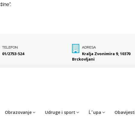
‡ine".
TELEFON
ADRESA
01/2753-524
Kralja Zvonimira 9, 10370
Brckovljani
Obrazovanje
Udruge i sport
Ĺ˝upa
Obavijest