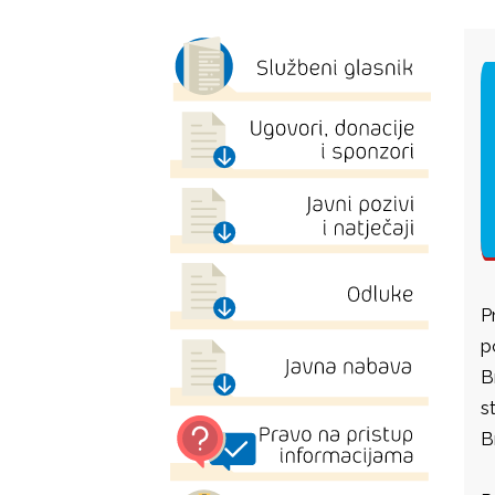
P
p
B
s
B