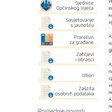
P
i
k
v
Ä
n
g
Ä
n
c
v
n
Ä
n
Posljednje novosti