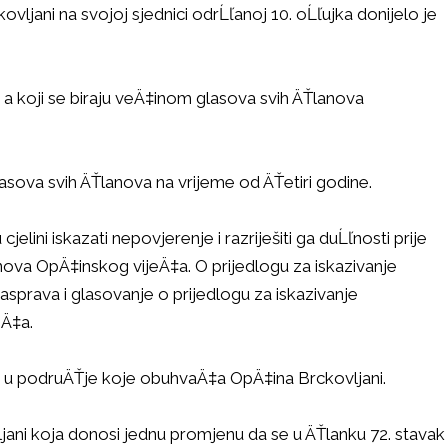
ani na svojoj sjednici odrĹľanoj 10. oĹľujka donijelo je
 a koji se biraju veÄ‡inom glasova svih ÄŤlanova
sova svih ÄŤlanova na vrijeme od ÄŤetiri godine.
lini iskazati nepovjerenje i razriješiti ga duĹľnosti prije
nova OpÄ‡inskog vijeÄ‡a. O prijedlogu za iskazivanje
sprava i glasovanje o prijedlogu za iskazivanje
eÄ‡a.
je u podruÄŤje koje obuhvaÄ‡a OpÄ‡ina Brckovljani.
ani koja donosi jednu promjenu da se u ÄŤlanku 72. stavak