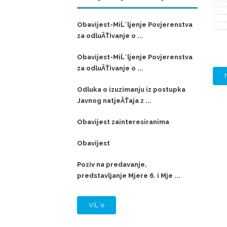
Obavijest-MiĹˇljenje Povjerenstva
za odluÄŤivanje o ...
Obavijest-MiĹˇljenje Povjerenstva
za odluÄŤivanje o ...
Odluka o izuzimanju iz postupka
Javnog natjeÄŤaja z ...
Obavijest zainteresiranima
Obavijest
Poziv na predavanje,
predstavljanje Mjere 6. i Mje ...
ViĹˇe