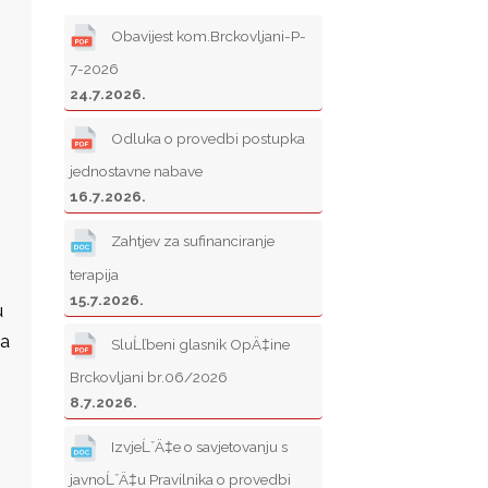
Obavijest kom.Brckovljani-P-
7-2026
24.7.2026.
Odluka o provedbi postupka
jednostavne nabave
16.7.2026.
Zahtjev za sufinanciranje
terapija
15.7.2026.
u
ka
SluĹľbeni glasnik OpÄ‡ine
Brckovljani br.06/2026
8.7.2026.
IzvjeĹˇÄ‡e o savjetovanju s
javnoĹˇÄ‡u Pravilnika o provedbi