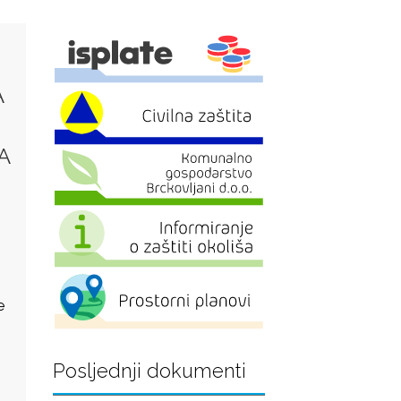
A
A
e
Posljednji dokumenti