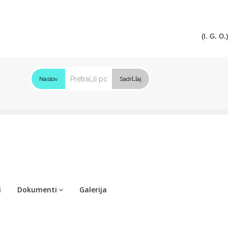
(
I. G. O.
)
Naslov
SadrĹľaj
i
Dokumenti
Galerija