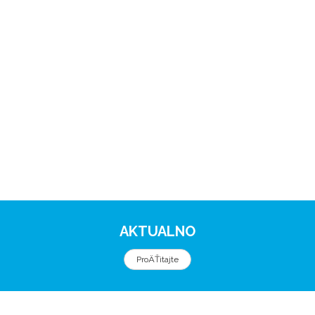
AKTUALNO
ProÄŤitajte