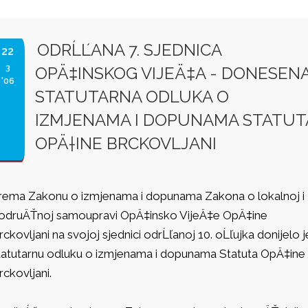
ODRĹĽANA 7. SJEDNICA
22
3
OPÄ‡INSKOG VIJEÄ‡A - DONESEN
'06
STATUTARNA ODLUKA O
IZMJENAMA I DOPUNAMA STATUT
OPÄ†INE BRCKOVLJANI
rema Zakonu o izmjenama i dopunama Zakona o lokalnoj i
odruÄŤnoj samoupravi OpÄ‡insko VijeÄ‡e OpÄ‡ine
rckovljani na svojoj sjednici odrĹľanoj 10. oĹľujka donijelo j
tatutarnu odluku o izmjenama i dopunama Statuta OpÄ‡ine
rckovljani.