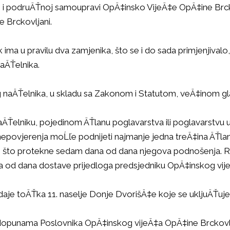
podruÄŤnoj samoupravi OpÄ‡insko VijeÄ‡e OpÄ‡ine Brckovlj
e Brckovljani.
a u pravilu dva zamjenika, što se i do sada primjenjivalo,
naÄŤelnika.
 naÄŤelnika, u skladu sa Zakonom i Statutom, veÄ‡inom gla
Ťelniku, pojedinom ÄŤlanu poglavarstva ili poglavarstvu u cje
e nepovjerenja moĹľe podnijeti najmanje jedna treÄ‡ina ÄŤla
ego što protekne sedam dana od dana njegova podnošenja. Ra
na od dana dostave prijedloga predsjedniku OpÄ‡inskog vij
odaje toÄŤka 11. naselje Donje DvorišÄ‡e koje se ukljuÄŤu
i dopunama Poslovnika OpÄ‡inskog vijeÄ‡a OpÄ‡ine Brckovlj