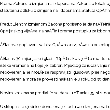
Prema Zakonu o izmjenama i dopunama Zakona o lokalnoj i 
statutarnu odluku o izmjenama i dopunama Statuta OpÄ‡in
PredloĹľenom izmjenom Zakona propisano je da naÄŤelnik im
OpÄ‡inskog vijeÄ‡a, na naÄŤin i prema postupku za izbor 
ÄŚlanove poglavarstva bira OpÄ‡insko vijeÄ‡e na prijedlog
ÄŚlanak 30. mijenja se i glasi - "OpÄ‡insko vijeÄ‡e moĹľe naÄ
isteka vremena na koje je izabran. Prijedlog za iskazivanj
nepovjerenja ne moĹľe se raspravljati i glasovati prije n
nepovjerenja mora se provesti najkasnije u roku od 30 da
Novim izmjenama predlaĹľe se da se u ÄŤlanku 35. st.1. d
U sklopu iste sjednice donesena je i odluka o izmjenama 