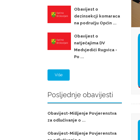
Obavijest o
dezinsekcji komaraca
na području Općin ...
Obavijest o
natječajima DV
Medvjedići Rugvica -
Po ...
Više
Posljednje obavijesti
Obavijest-Mišljenje Povjerenstva
za odlučivanje o ...
Obavijest-Mišljenje Povjerenstva