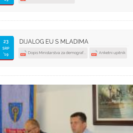
DIJALOG EU S MLADIMA
23
SRP
Dopis Ministarstva za demograf...
Anketni upitnik
'19