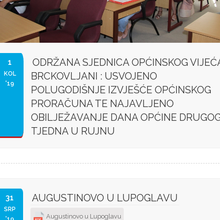
ODRŽANA SJEDNICA OPĆINSKOG VIJEĆ
1
KOL
BRCKOVLJANI : USVOJENO
'19
POLUGODIŠNJE IZVJEŠĆE OPĆINSKOG
PRORAČUNA TE NAJAVLJENO
OBILJEŽAVANJE DANA OPĆINE DRUGO
TJEDNA U RUJNU
AUGUSTINOVO U LUPOGLAVU
31
SRP
Augustinovo u Lupoglavu
'19