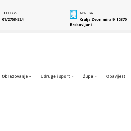
TELEFON
ADRESA
01/2753-524
Kralja Zvonimira 9, 10370
Brckovljani
Obrazovanje
Udruge i sport
Župa
Obavijesti