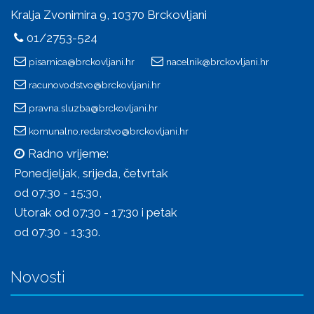
Kralja Zvonimira 9, 10370 Brckovljani
01/2753-524
pisarnica@brckovljani.hr
nacelnik@brckovljani.hr
racunovodstvo@brckovljani.hr
pravna.sluzba@brckovljani.hr
komunalno.redarstvo@brckovljani.hr
Radno vrijeme:
Ponedjeljak, srijeda, četvrtak
od 07:30 - 15:30,
Utorak od 07:30 - 17:30 i petak
od 07:30 - 13:30.
Novosti