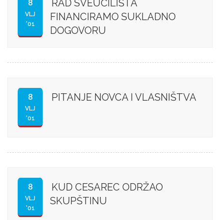
RAD SVEUČILIŠTA
8
VLJ
FINANCIRAMO SUKLADNO
'01
DOGOVORU
PITANJE NOVCA I VLASNIŠTVA
8
VLJ
'01
KUD CESAREC ODRŽAO
8
VLJ
SKUPŠTINU
'01