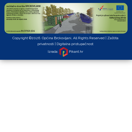
Copyright ©2026. Općina Brckovljani, All Rights Reserved |
Zaštita
privatnosti
|
Digitalna pristupačnost
Izrada:
Pikant.hr