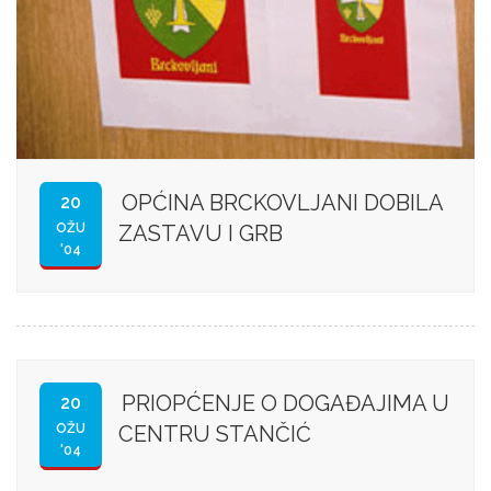
OPĆINA BRCKOVLJANI DOBILA
20
OŽU
ZASTAVU I GRB
'04
PRIOPĆENJE O DOGAĐAJIMA U
20
OŽU
CENTRU STANČIĆ
'04