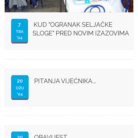
KUD "OGRANAK SELJAČKE
7
TRA
SLOGE" PRED NOVIM IZAZOVIMA
'04
PITANJA VIJEĆNIKA...
20
OŽU
'04
OBAVIJEST
20