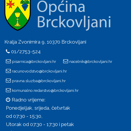
Galerije
Videogalerija