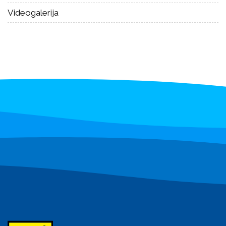
Zahtjev za sufinanciranje terapija
15.7.2026.
Službeni glasnik Općine Brckovljani br.06/2026
8.7.2026.
Izvješće o savjetovanju s javnošću Pravilnika o provedbi
postupaka jednostavne nabave
3.7.2026.
Svi dokumenti
Meni
Fotogalerija