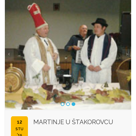
MARTINJE U ŠTAKOROVCU
12
STU
'15