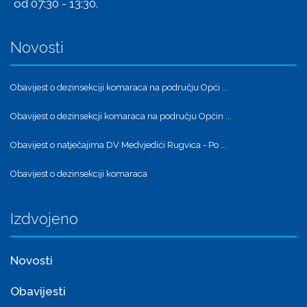
Kralja Zvonimira 9, 10370 Brckovljani
01/2753-524
pisarnica@brckovljani.hr
nacelnik@brckovljani.hr
racunovodstvo@brckovljani.hr
pravna.sluzba@brckovljani.hr
komunalno.redarstvo@brckovljani.hr
Radno vrijeme:
Ponedjeljak, srijeda, četvrtak
od 07:30 - 15:30,
Utorak od 07:30 - 17:30 i petak