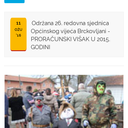
Održana 26. redovna sjednica
11
OŽU
Općinskog vijeća Brckovljani -
'16
PRORAČUNSKI VIŠAK U 2015.
GODINI