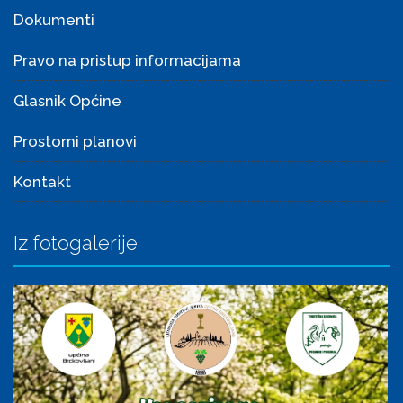
od 07:30 - 13:30.
Novosti
Obavijest o dezinsekciji komaraca na području Opći ...
Obavijest o dezinsekcji komaraca na području Općin ...
Obavijest o natječajima DV Medvjedići Rugvica - Po ...
Obavijest o dezinsekciji komaraca
Izdvojeno
Novosti
Obavijesti