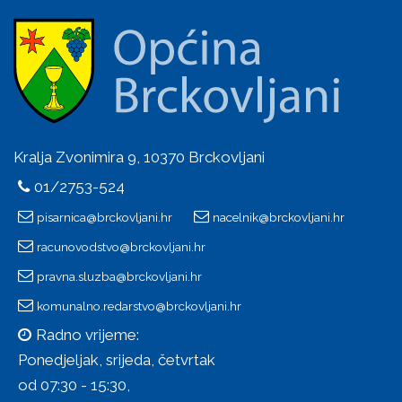
Kralja Zvonimira 9, 10370 Brckovljani
01/2753-524
pisarnica@brckovljani.hr
nacelnik@brckovljani.hr
racunovodstvo@brckovljani.hr
pravna.sluzba@brckovljani.hr
komunalno.redarstvo@brckovljani.hr
Radno vrijeme:
Ponedjeljak, srijeda, četvrtak
od 07:30 - 15:30,