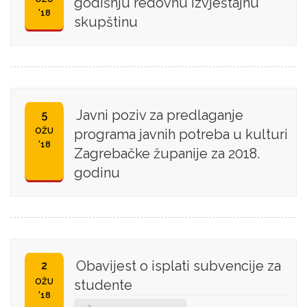
godišnju redovnu izvještajnu
'18
skupštinu
Javni poziv za predlaganje
5
OŽU
programa javnih potreba u kulturi
'18
Zagrebačke županije za 2018.
godinu
Obavijest o isplati subvencije za
2
OŽU
studente
'18