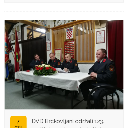
DVD Brckovljani održali 123.
7
OŽU