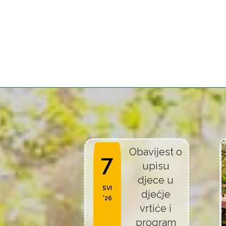
Obavijest o
7
upisu
djece u
SVI
dječje
'26
vrtiće i
program