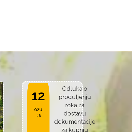
Odluka o
12
produljenju
roka za
OŽU
dostavu
'26
dokumentacije
za kupnju