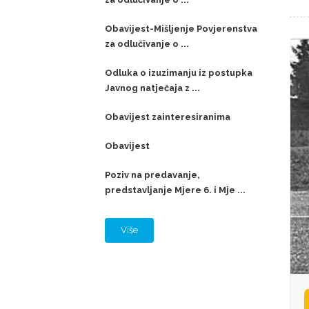
Obavijest-Mišljenje Povjerenstva
za odlučivanje o ...
Odluka o izuzimanju iz postupka
Javnog natječaja z ...
Obavijest zainteresiranima
Obavijest
Poziv na predavanje,
predstavljanje Mjere 6. i Mje ...
Više