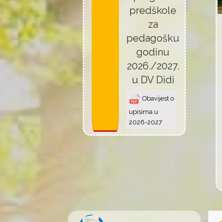
predškole
za
pedagošku
godinu
2026./2027.
u DV Didi
Obavijest o
upisima u
2026-2027