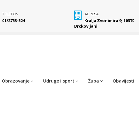
TELEFON
ADRESA
01/2753-524
Kralja Zvonimira 9, 10370
Brckovljani
Obrazovanje
Udruge i sport
Župa
Obavijesti