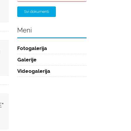
Svi dokumenti
Meni
Fotogalerija
g
Galerije
Videogalerija
E"