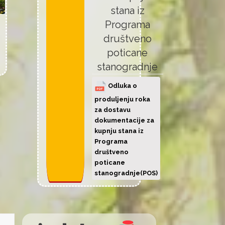
stana iz
Programa
društveno
poticane
stanogradnje
Odluka o
produljenju roka
za dostavu
dokumentacije za
kupnju stana iz
Programa
društveno
poticane
stanogradnje(POS)