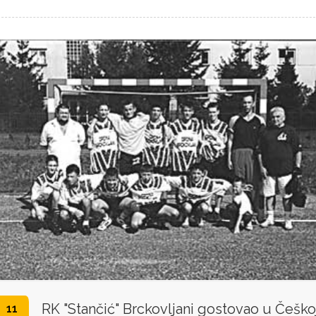
RK "Stančić" Brckovljani gostovao u Češko
11