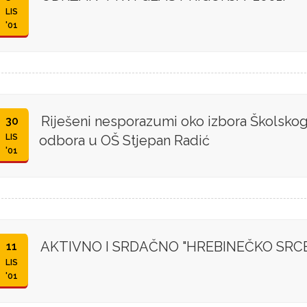
LIS
'01
Riješeni nesporazumi oko izbora Školsko
30
LIS
odbora u OŠ Stjepan Radić
'01
AKTIVNO I SRDAČNO "HREBINEČKO SRC
11
LIS
'01