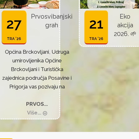
Prvosvibanjski
Eko
27
21
grah
akcija
2026. 🌱
TRA '26
TRA '26
Općina Brckovljani, Udruga
umirovljenika Općine
Brckovljani i Turistička
zajednica područja Posavine i
Prigorja vas pozivaju na
PRVOS...
Više...