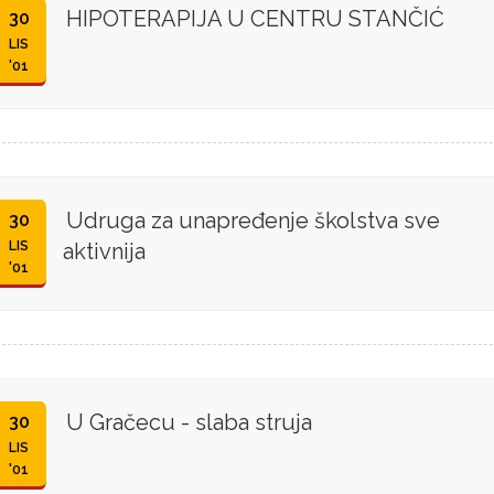
HIPOTERAPIJA U CENTRU STANČIĆ
30
LIS
'01
Udruga za unapređenje školstva sve
30
LIS
aktivnija
'01
U Gračecu - slaba struja
30
LIS
'01