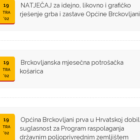
NATJEČAJ za idejno, likovno i grafičko
19
TRA
rješenje grba i zastave Općine Brckovljani
'02
Brckovljanska mjesečna potrošačka
19
TRA
košarica
'02
Općina Brckovljani prva u Hrvatskoj dobil
19
TRA
suglasnost za Program raspolaganja
'02
državnim poljoprivrednim zemljištem