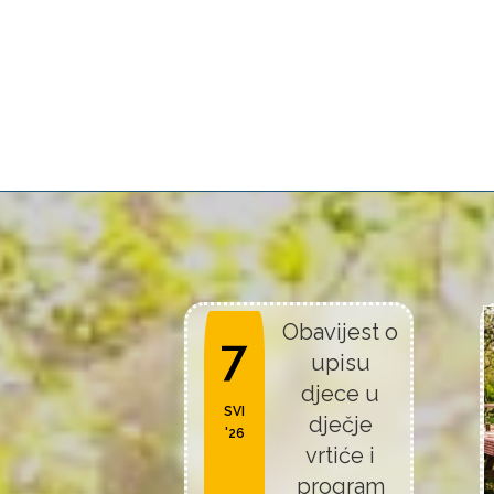
Obavijest o
7
upisu
djece u
SVI
dječje
'26
vrtiće i
program