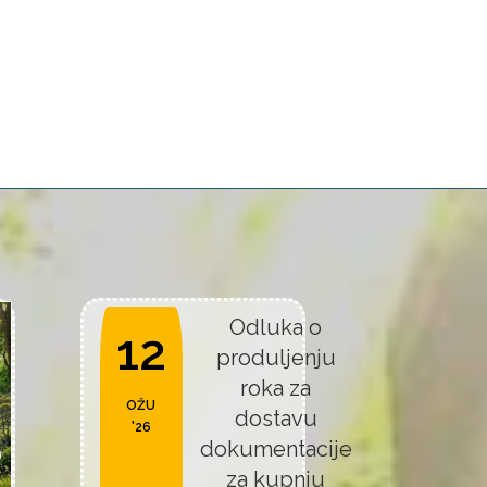
Odluka o
12
produljenju
roka za
OŽU
dostavu
'26
dokumentacije
za kupnju