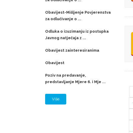
Obavijest-Mišljenje Povjerenstva
za odlučivanje o ...
Odluka o izuzimanju iz postupka
Javnog natječaja z ...
Obavijest zainteresiranima
Obavijest
Poziv na predavanje,
predstavljanje Mjere 6. i Mje ...
Više