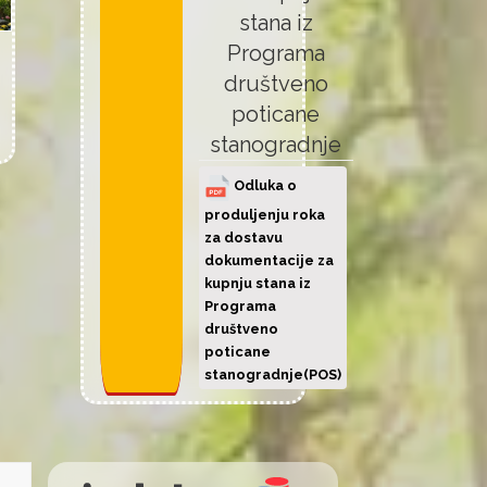
stana iz
Programa
društveno
poticane
stanogradnje
Odluka o
produljenju roka
za dostavu
dokumentacije za
kupnju stana iz
Programa
društveno
poticane
stanogradnje(POS)