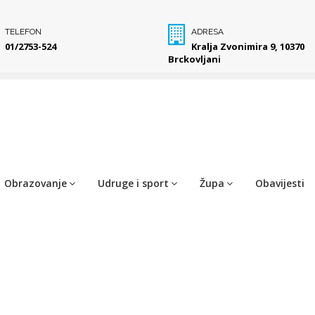
TELEFON
ADRESA
01/2753-524
Kralja Zvonimira 9, 10370
Brckovljani
Obrazovanje
Udruge i sport
Župa
Obavijesti