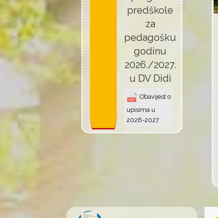
predškole
za
pedagošku
godinu
2026./2027.
u DV Didi
Obavijest o
upisima u
2026-2027