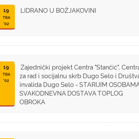
LIDRANO U BOŽJAKOVINI
19
TRA
'02
Zajednički projekt Centra "Stančić", Centr
19
TRA
za rad i socijalnu skrb Dugo Selo i Društv
'02
invalida Dugo Selo - STARIJIM OSOBAM
SVAKODNEVNA DOSTAVA TOPLOG
OBROKA