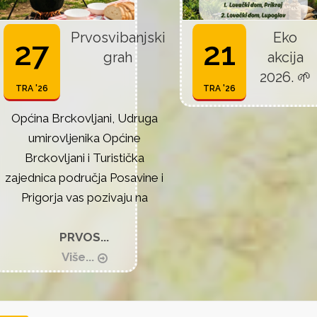
Prvosvibanjski
Eko
27
21
grah
akcija
2026. 🌱
TRA '26
TRA '26
Općina Brckovljani, Udruga
umirovljenika Općine
Brckovljani i Turistička
zajednica područja Posavine i
Prigorja vas pozivaju na
PRVOS...
Više...