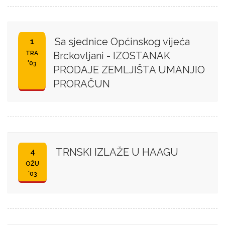
Sa sjednice Općinskog vijeća
1
TRA
Brckovljani - IZOSTANAK
'03
PRODAJE ZEMLJIŠTA UMANJIO
PRORAČUN
TRNSKI IZLAŽE U HAAGU
4
OŽU
'03