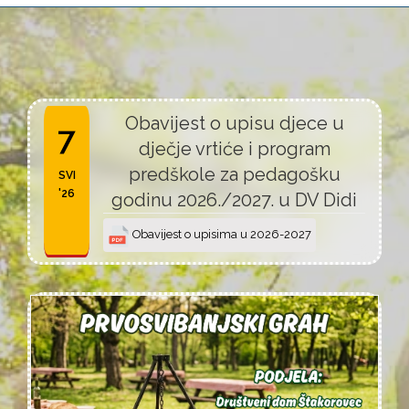
Obavijest o upisu djece u
7
dječje vrtiće i program
predškole za pedagošku
SVI
'26
godinu 2026./2027. u DV Didi
Obavijest o upisima u 2026-2027