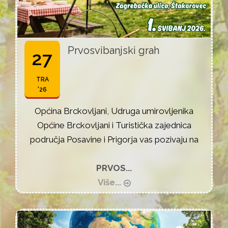
Prvosvibanjski grah
27
TRA
'26
Općina Brckovljani, Udruga umirovljenika
Općine Brckovljani i Turistička zajednica
područja Posavine i Prigorja vas pozivaju na
PRVOS...
Više...