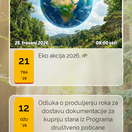
Eko akcija 2026. 🌱
21
TRA
'26
Odluka o produljenju roka za
12
dostavu dokumentacije za
kupnju stana iz Programa
OŽU
'26
društveno poticane