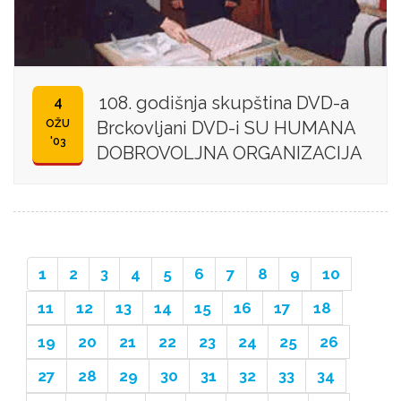
108. godišnja skupština DVD-a
4
OŽU
Brckovljani DVD-i SU HUMANA
'03
DOBROVOLJNA ORGANIZACIJA
1
2
3
4
5
6
7
8
9
10
11
12
13
14
15
16
17
18
19
20
21
22
23
24
25
26
27
28
29
30
31
32
33
34