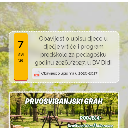
Obavijest o upisu djece u
7
dječje vrtiće i program
predškole za pedagošku
SVI
'26
godinu 2026./2027. u DV Didi
Obavijest o upisima u 2026-2027