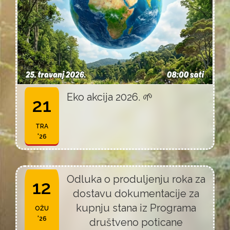
Eko akcija 2026. 🌱
21
TRA
'26
Odluka o produljenju roka za
12
dostavu dokumentacije za
kupnju stana iz Programa
OŽU
'26
društveno poticane