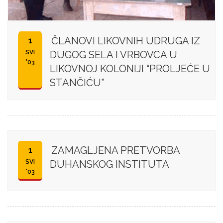
ČLANOVI LIKOVNIH UDRUGA IZ
1
SVI
DUGOG SELA I VRBOVCA U
'03
LIKOVNOJ KOLONIJI “PROLJEĆE U
STANČIĆU”
ZAMAGLJENA PRETVORBA
1
SVI
DUHANSKOG INSTITUTA
'03