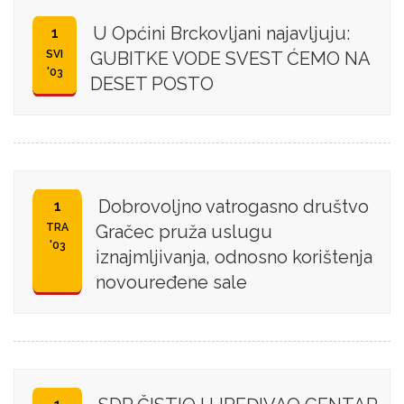
U Općini Brckovljani najavljuju:
1
SVI
GUBITKE VODE SVEST ĆEMO NA
'03
DESET POSTO
Dobrovoljno vatrogasno društvo
1
TRA
Gračec pruža uslugu
'03
iznajmljivanja, odnosno korištenja
novouređene sale