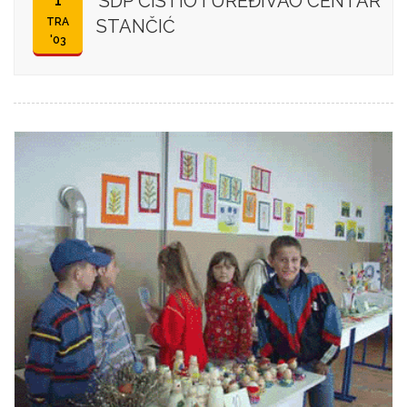
SDP ČISTIO I UREĐIVAO CENTAR
1
TRA
STANČIĆ
'03