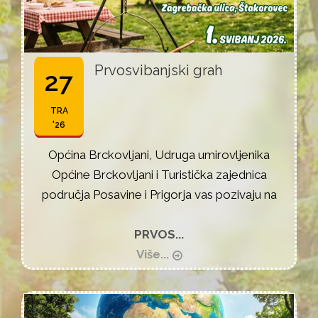
Prvosvibanjski grah
27
TRA
'26
Općina Brckovljani, Udruga umirovljenika
Općine Brckovljani i Turistička zajednica
područja Posavine i Prigorja vas pozivaju na
PRVOS...
Više...