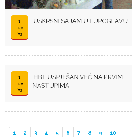
USKRSNI SAJAM U LUPOGLAVU
1
TRA
'03
HBT USPJEŠAN VEĆ NA PRVIM
1
TRA
NASTUPIMA
'03
1
2
3
4
5
6
7
8
9
10