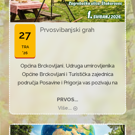
Prvosvibanjski grah
27
TRA
'26
Općina Brckovljani, Udruga umirovljenika
Općine Brckovljani i Turistička zajednica
područja Posavine i Prigorja vas pozivaju na
PRVOS...
Više...