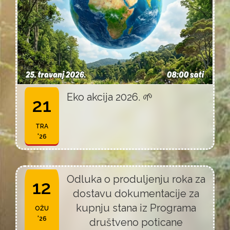
Eko akcija 2026. 🌱
21
TRA
'26
Odluka o produljenju roka za
12
dostavu dokumentacije za
kupnju stana iz Programa
OŽU
'26
društveno poticane