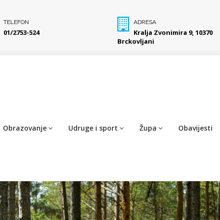
TELEFON
ADRESA
01/2753-524
Kralja Zvonimira 9, 10370
Brckovljani
Obrazovanje
Udruge i sport
Župa
Obavijesti