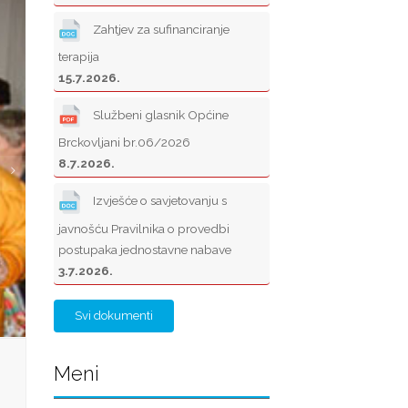
Zahtjev za sufinanciranje
terapija
15.7.2026.
Službeni glasnik Općine
Brckovljani br.06/2026
8.7.2026.
Izvješće o savjetovanju s
javnošću Pravilnika o provedbi
postupaka jednostavne nabave
3.7.2026.
Svi dokumenti
Meni