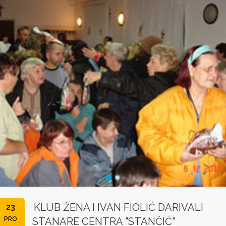
KLUB ŽENA I IVAN FIOLIĆ DARIVALI
23
PRO
STANARE CENTRA "STANČIĆ"