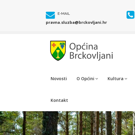
E-MAIL
pravna.sluzba@brckovljani.hr
Novosti
O Općini
Kultura
Kontakt