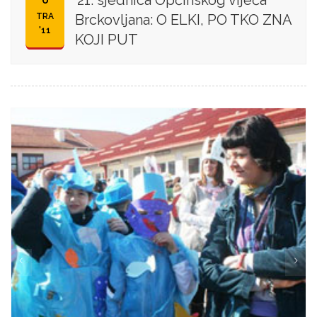
21. sjednica Općinskog vijeća
TRA
Brckovljana: O ELKI, PO TKO ZNA
'11
KOJI PUT