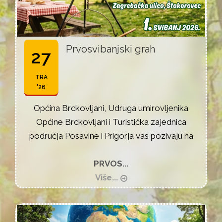
Prvosvibanjski grah
27
TRA
'26
Općina Brckovljani, Udruga umirovljenika
Općine Brckovljani i Turistička zajednica
područja Posavine i Prigorja vas pozivaju na
PRVOS...
Više...