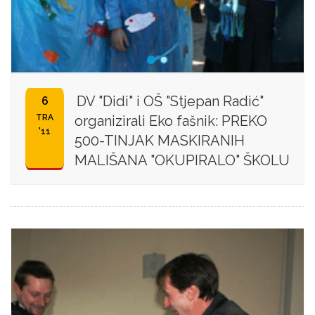
DV "Didi" i OŠ "Stjepan Radić"
6
TRA
organizirali Eko fašnik: PREKO
'11
500-TINJAK MASKIRANIH
MALIŠANA "OKUPIRALO" ŠKOLU