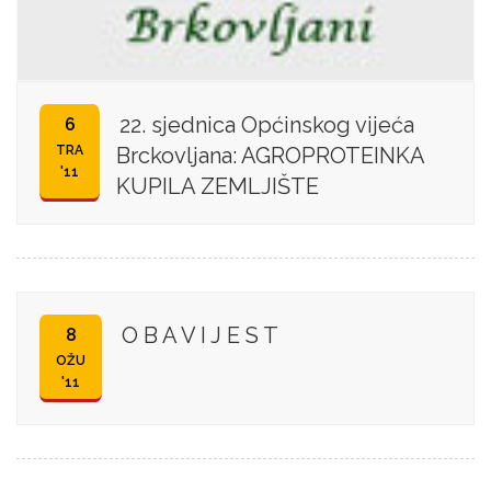
22. sjednica Općinskog vijeća
6
TRA
Brckovljana: AGROPROTEINKA
'11
KUPILA ZEMLJIŠTE
O B A V I J E S T
8
OŽU
'11