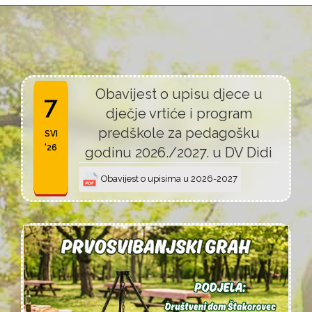
Obavijest o upisu djece u
7
dječje vrtiće i program
predškole za pedagošku
SVI
'26
godinu 2026./2027. u DV Didi
Obavijest o upisima u 2026-2027