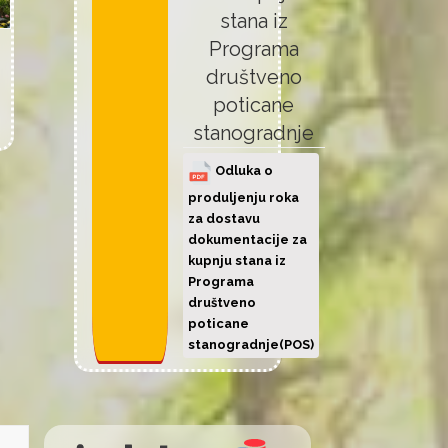
stana iz
Programa
društveno
poticane
stanogradnje
Odluka o
produljenju roka
za dostavu
dokumentacije za
kupnju stana iz
Programa
društveno
poticane
stanogradnje(POS)