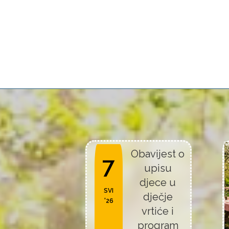
Obavijest o
7
upisu
djece u
SVI
dječje
'26
vrtiće i
program