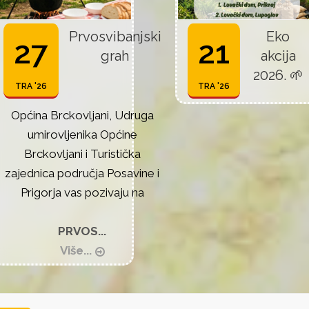
Prvosvibanjski
Eko
27
21
grah
akcija
2026. 🌱
TRA '26
TRA '26
Općina Brckovljani, Udruga
umirovljenika Općine
Brckovljani i Turistička
zajednica područja Posavine i
Prigorja vas pozivaju na
PRVOS...
Više...