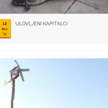
ULOVLJENI KAPITALCI
12
RUJ
'11