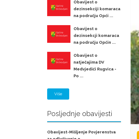
Obavijest o
dezinsekciji komaraca
na području Opći ...
Obavijest o
dezinsekcji komaraca
na području Općin ...
Obavijest o
natječajima DV
Medvjedići Rugvica -
Po ...
Više
Posljednje obavijesti
Obavijest-Mišljenje Povjerenstva
za odlučivanje o ...