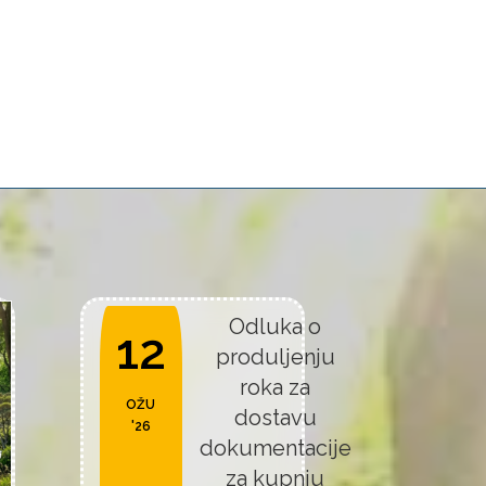
Odluka o
12
produljenju
roka za
OŽU
dostavu
'26
dokumentacije
za kupnju