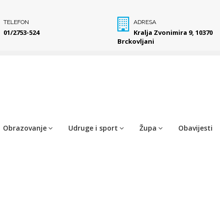
TELEFON
ADRESA
01/2753-524
Kralja Zvonimira 9, 10370
Brckovljani
Obrazovanje
Udruge i sport
Župa
Obavijesti