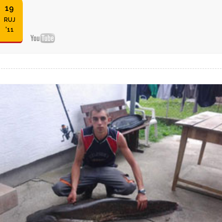
19
RUJ
'11