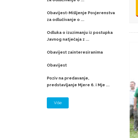
Obavijest-Mišljenje Povjerenstva
za odlučivanje o ...
Odluka o izuzimanju iz postupka
Javnog natječaja z ...
Obavijest zainteresiranima
Obavijest
Poziv na predavanje,
predstavljanje Mjere 6. i Mje ...
Više