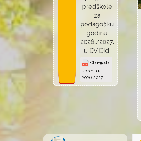
predškole
za
pedagošku
godinu
2026./2027.
u DV Didi
Obavijest o
upisima u
2026-2027