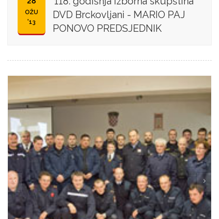
118. godišnja izborna skupština
28
OŽU
DVD Brckovljani - MARIO PAJ
'13
PONOVO PREDSJEDNIK