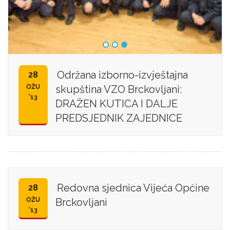
Održana izborno-izvještajna
28
OŽU
skupština VZO Brckovljani:
'13
DRAŽEN KUTICA I DALJE
PREDSJEDNIK ZAJEDNICE
Redovna sjednica Vijeća Općine
28
OŽU
Brckovljani
'13