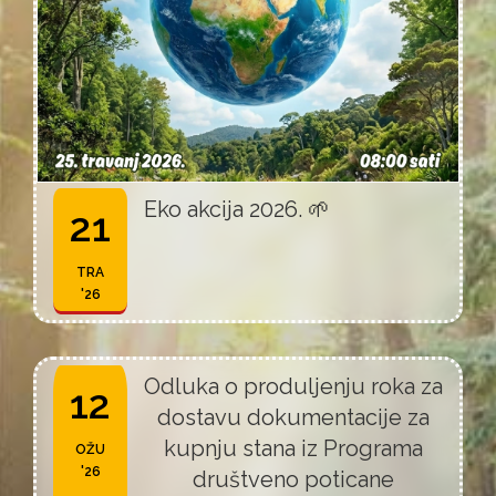
Eko akcija 2026. 🌱
21
TRA
'26
Odluka o produljenju roka za
12
dostavu dokumentacije za
kupnju stana iz Programa
OŽU
'26
društveno poticane