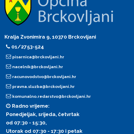
Kralja Zvonimira 9, 10370 Brckovljani
01/2753-524
pisarnica@brckovljani.hr
nacelnik@brckovljani.hr
racunovodstvo@brckovljani.hr
pravna.sluzba@brckovljani.hr
komunalno.redarstvo@brckovljani.hr
Radno vrijeme:
Ponedjeljak, srijeda, četvrtak
od 07:30 - 15:30,
Utorak od 07:30 - 17:30 i petak