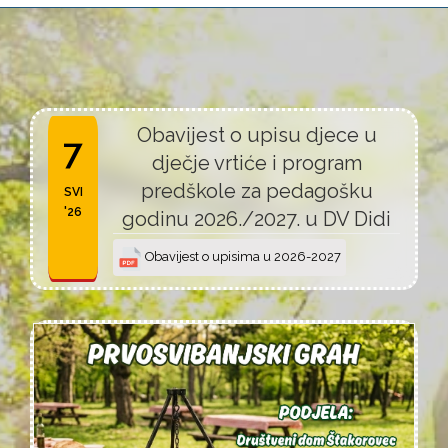
Obavijest o upisu djece u
7
dječje vrtiće i program
predškole za pedagošku
SVI
'26
godinu 2026./2027. u DV Didi
Obavijest o upisima u 2026-2027