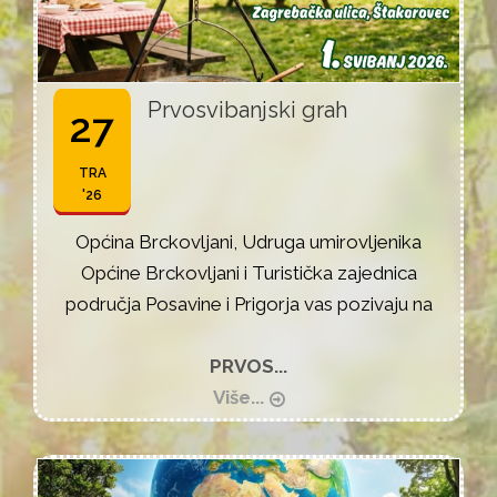
Prvosvibanjski grah
27
TRA
'26
Općina Brckovljani, Udruga umirovljenika
Općine Brckovljani i Turistička zajednica
područja Posavine i Prigorja vas pozivaju na
PRVOS...
Više...