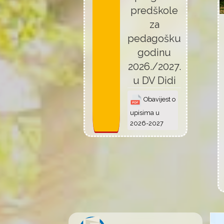
predškole
za
pedagošku
godinu
2026./2027.
u DV Didi
Obavijest o
upisima u
2026-2027