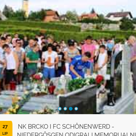
NK BRCKO I FC SCHÖNENWERD -
27
LIP
NIEDERGÖSGEN ODIGRALI MEMORIJALN