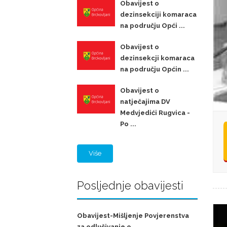
Obavijest o
dezinsekciji komaraca
na području Opći ...
Obavijest o
dezinsekcji komaraca
na području Općin ...
Obavijest o
natječajima DV
Medvjedići Rugvica -
Po ...
Više
Posljednje obavijesti
Obavijest-Mišljenje Povjerenstva
za odlučivanje o ...