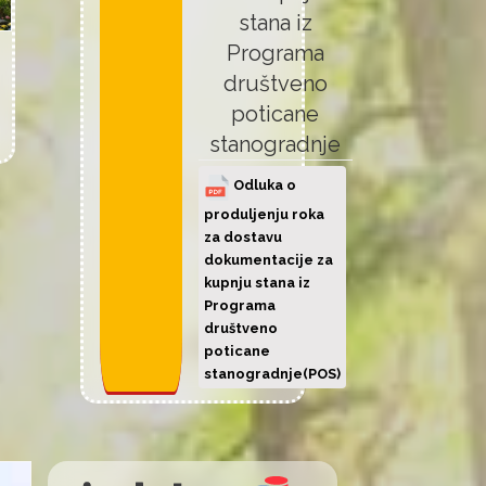
stana iz
Programa
društveno
poticane
stanogradnje
Odluka o
produljenju roka
za dostavu
dokumentacije za
kupnju stana iz
Programa
društveno
poticane
stanogradnje(POS)