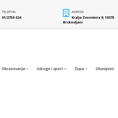
TELEFON
ADRESA
01/2753-524
Kralja Zvonimira 9, 10370
Brckovljani
Obrazovanje
Udruge i sport
Župa
Obavijesti