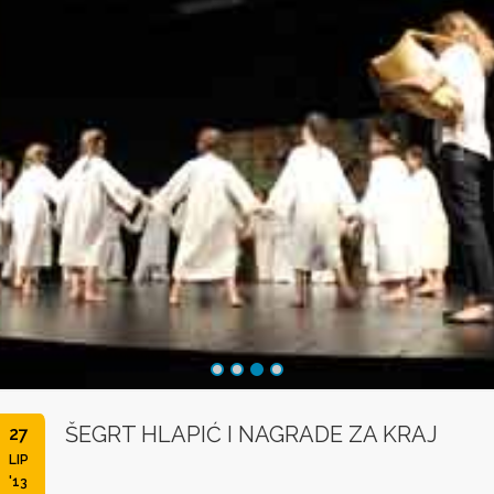
ŠEGRT HLAPIĆ I NAGRADE ZA KRAJ
27
LIP
'13