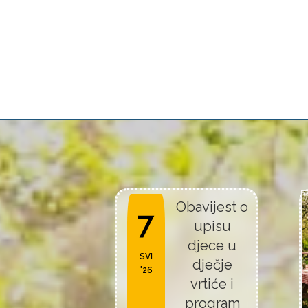
Obavijest o
7
upisu
djece u
SVI
dječje
'26
vrtiće i
program