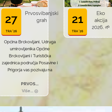
Prvosvibanjski
Eko
27
21
grah
akcija
2026. 🌱
TRA '26
TRA '26
Općina Brckovljani, Udruga
umirovljenika Općine
Brckovljani i Turistička
zajednica područja Posavine i
Prigorja vas pozivaju na
PRVOS...
Više...