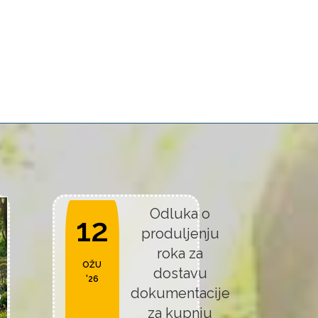
Odluka o
12
produljenju
roka za
OŽU
dostavu
'26
dokumentacije
za kupnju