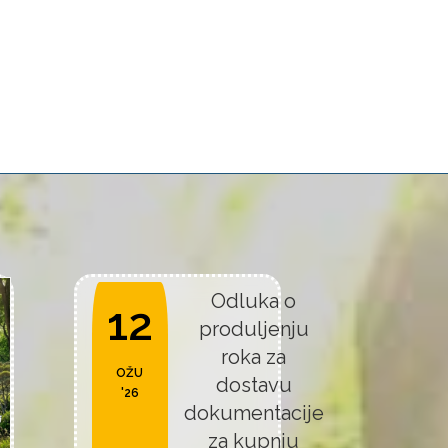
Odluka o
12
produljenju
roka za
OŽU
dostavu
'26
dokumentacije
za kupnju