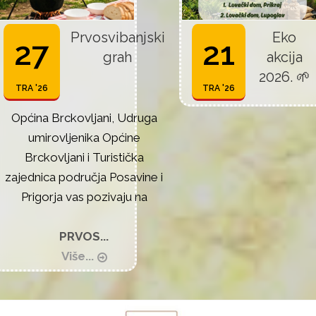
Prvosvibanjski
Eko
27
21
grah
akcija
2026. 🌱
TRA '26
TRA '26
Općina Brckovljani, Udruga
umirovljenika Općine
Brckovljani i Turistička
zajednica područja Posavine i
Prigorja vas pozivaju na
PRVOS...
Više...