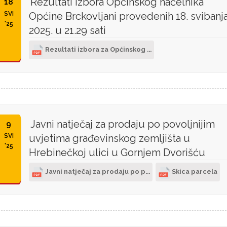
Rezultati izbora Općinskog načelnika
18
SVI
Općine Brckovljani provedenih 18. svibanj
'25
2025. u 21.29 sati
Rezultati izbora za Općinskog ...
Javni natječaj za prodaju po povoljnijim
9
SVI
uvjetima građevinskog zemljišta u
'25
Hrebinečkoj ulici u Gornjem Dvorišću
Javni natječaj za prodaju po p...
Skica parcela