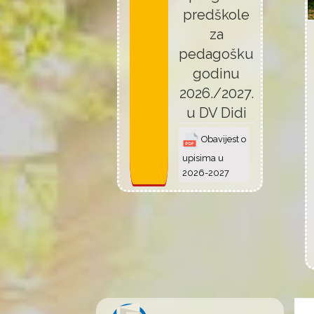
predškole
za
pedagošku
godinu
2026./2027.
u DV Didi
Obavijest o
upisima u
2026-2027