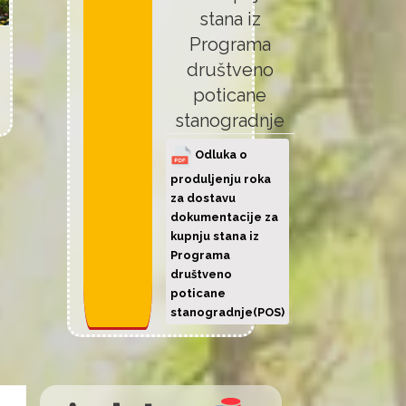
stana iz
Programa
društveno
poticane
stanogradnje
Odluka o
produljenju roka
za dostavu
dokumentacije za
kupnju stana iz
Programa
društveno
poticane
stanogradnje(POS)