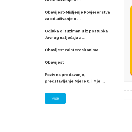
Obavijest-Mišljenje Povjerenstva
za odlučivanje o ...
Odluka o izuzimanju iz postupka
Javnog natječaja z ...
Obavijest zainteresiranima
Obavijest
Poziv na predavanje,
predstavljanje Mjere 6. i Mje ...
Više