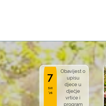
Obavijest o
7
upisu
djece u
SVI
dječje
'26
vrtiće i
program