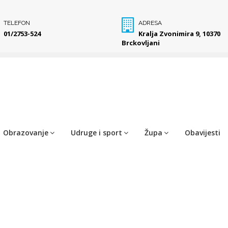
TELEFON
ADRESA
01/2753-524
Kralja Zvonimira 9, 10370
Brckovljani
Obrazovanje
Udruge i sport
Župa
Obavijesti