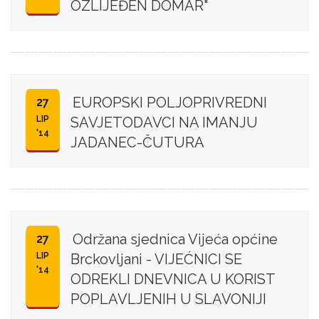
OZLIJEĐEN DOMAR"
EUROPSKI POLJOPRIVREDNI
27
LIP
SAVJETODAVCI NA IMANJU
'14
JADANEC-ČUTURA
Održana sjednica Vijeća općine
27
LIP
Brckovljani - VIJEĆNICI SE
'14
ODREKLI DNEVNICA U KORIST
POPLAVLJENIH U SLAVONIJI