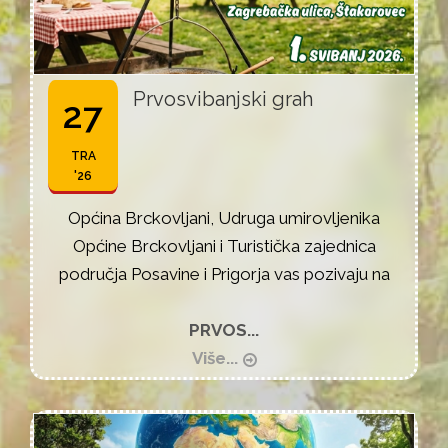
Prvosvibanjski grah
27
TRA
'26
Općina Brckovljani, Udruga umirovljenika
Općine Brckovljani i Turistička zajednica
područja Posavine i Prigorja vas pozivaju na
PRVOS...
Više...