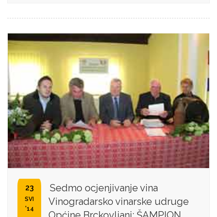
Sedmo ocjenjivanje vina
23
SVI
Vinogradarsko vinarske udruge
'14
Općine Brckovljani: ŠAMPION