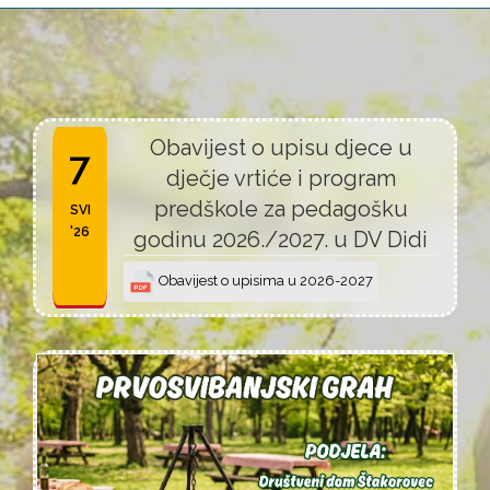
Obavijest o upisu djece u
7
dječje vrtiće i program
predškole za pedagošku
SVI
'26
godinu 2026./2027. u DV Didi
Obavijest o upisima u 2026-2027