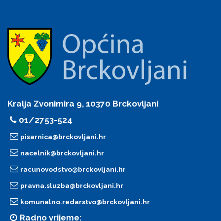
Kralja Zvonimira 9, 10370 Brckovljani
01/2753-524
pisarnica@brckovljani.hr
nacelnik@brckovljani.hr
racunovodstvo@brckovljani.hr
pravna.sluzba@brckovljani.hr
komunalno.redarstvo@brckovljani.hr
Radno vrijeme: