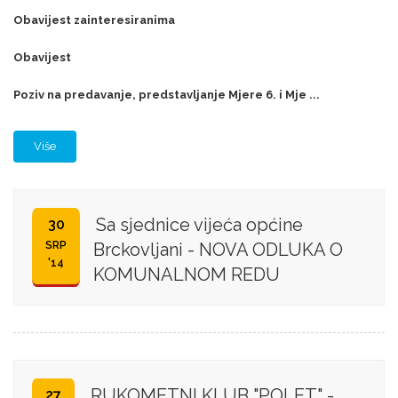
Obavijest zainteresiranima
Obavijest
Poziv na predavanje, predstavljanje Mjere 6. i Mje ...
Više
Sa sjednice vijeća općine
30
SRP
Brckovljani - NOVA ODLUKA O
'14
KOMUNALNOM REDU
RUKOMETNI KLUB "POLET" -
27