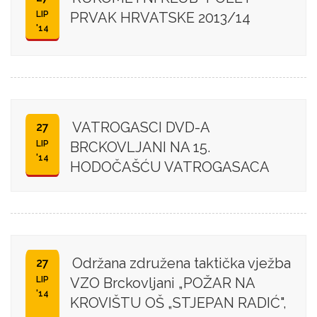
LIP
PRVAK HRVATSKE 2013/14
'14
VATROGASCI DVD-A
27
LIP
BRCKOVLJANI NA 15.
'14
HODOČAŠĆU VATROGASACA
Održana združena taktička vježba
27
LIP
VZO Brckovljani „POŽAR NA
'14
KROVIŠTU OŠ „STJEPAN RADIĆ",