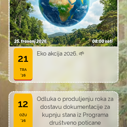
Eko akcija 2026. 🌱
21
TRA
'26
Odluka o produljenju roka za
12
dostavu dokumentacije za
kupnju stana iz Programa
OŽU
'26
društveno poticane